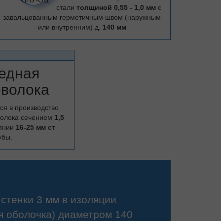
стали
толщиной 0,55 - 1,0 мм
с
завальцованным герметичным швом (наружным
или внутренним) д.
140 мм
едная
оволока
ся в производство
волока сечением
1,5
оянии
16-25 мм
от
убы.
стенки 3 мм в изоляции
я оболочка) диаметром 140