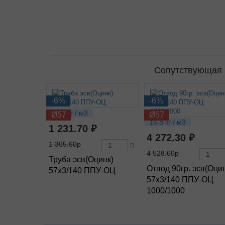
Сопутствующая П
-6%
-6%
8.41 кг / м3
Ø57
Ø57
16.8 кг / м3
1 231.70 ₽
4 272.30 ₽
1 305.60р
4 528.60р
Труба эсв(Оцинк)
Отвод 90гр. эсв(Оци
57х3/140 ППУ-ОЦ
57х3/140 ППУ-ОЦ
1000/1000