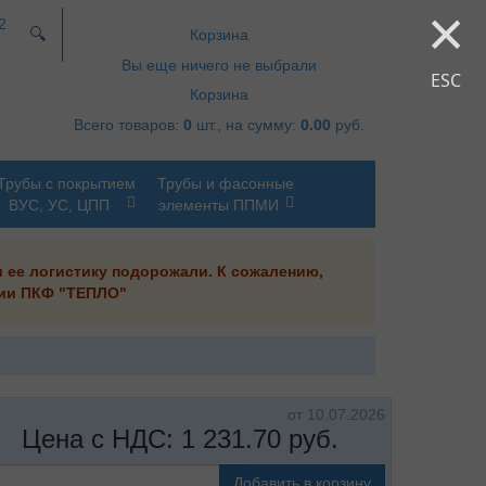
×
2
🔍
Корзина
Вы еще ничего не выбрали
ESC
Корзина
Всего товаров:
0
шт., на сумму:
0.00
руб.
Трубы с покрытием
Трубы и фасонные
ВУС, УС, ЦПП
элементы ППМИ
и ее логистику подорожали. К сожалению,
ании ПКФ "ТЕПЛО"
от 10.07.2026
Цена с НДС:
1 231.70
руб.
Добавить в корзину