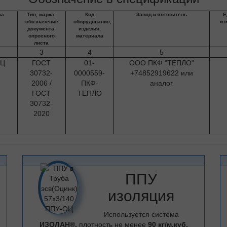
ка
Тип, марка,
Код
Завод-изготовитель
Е
обозначение
оборудования,
из
документа,
изделия,
опросного
материала
листа
3
4
5
ОЦ
ГОСТ
01-
ООО ПКФ "ТЕПЛО"
30732-
0000559-
+74852919622 или
2006 /
ПКФ-
аналог
ГОСТ
ТЕПЛО
30732-
2020
ППУ
изоляция
Используется система
ИЗОЛАН®,
плотность не менее
90 кг/м.куб.