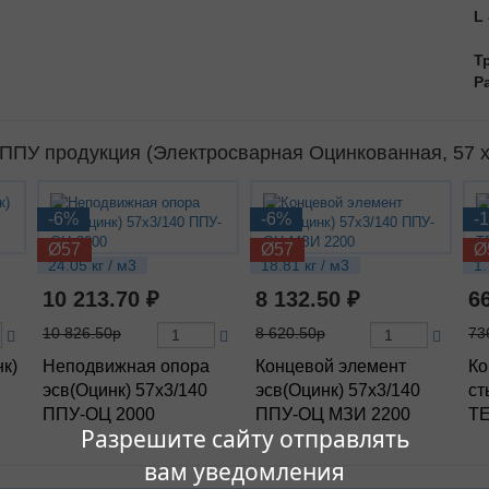
L
Т
Р
ПУ продукция (Электросварная Оцинкованная, 57 х
-6%
-6%
-
Ø57
Ø57
Ø
24.05 кг / м3
18.81 кг / м3
1.
10 213.70 ₽
8 132.50 ₽
6
10 826.50р
8 620.50р
73
нк)
Неподвижная опора
Концевой элемент
Ко
эсв(Оцинк) 57х3/140
эсв(Оцинк) 57х3/140
ст
ППУ-ОЦ 2000
ППУ-ОЦ МЗИ 2200
ТЕ
Разрешите сайту отправлять
вам уведомления