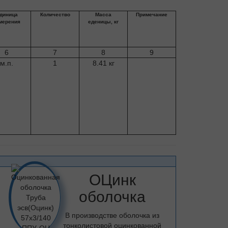
диница
Количество
Масса
Примечание
мерения
еденицы, кг
6
7
8
9
м.п.
1
8.41 кг
ОЦинк
оболочка
В производстве оболочка из
тонколистовой оцинкованной