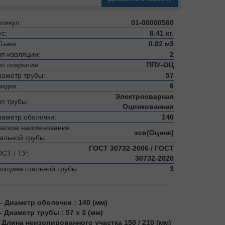
тикул:
01-00000560
с:
8.41 кг.
бъем :
0.02 м3
ип изоляции:
2
ип покрытия:
ППУ-ОЦ
иаметр трубы:
57
кидка:
6
Электросварная
ип трубы:
Оцинкованная
иаметр оболочки:
140
раткое наименование
эсв(Оцинк)
тальной трубы:
ГОСТ 30732-2006 / ГОСТ
ОСТ / ТУ:
30732-2020
олщина стальной трубы:
3
 - Диаметр оболочки : 140 (мм)
 - Диаметр трубы : 57 х 3 (мм)
 - Длина неизолированного участка 150 / 210 (мм)