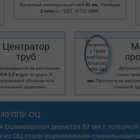
Расчетный изоляционный слой
41 мм.
Изоляция
2 типа
по ГОСТ 30732-2006.
Центратор
М
труб
пр
анавливаются на расстоянии
Допускает
0,8-1,2 м
друг от друга. В
только про
этиленовой оболочки есть
мм.
Протянута на расст
сигнальной проволоки.
стальной тр
/140 ППУ-ОЦ
ая Оцинкованная диаметра 57 мм с толщиной 
 из ОЦ стали (оцинкованная спиральновита