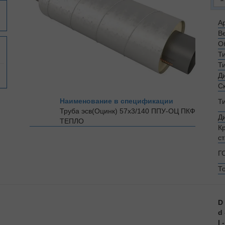
Ар
Ве
О
Т
Т
Д
С
Наименование в спецификации
Т
Труба эсв(Оцинк) 57х3/140 ППУ-ОЦ
ПКФ
Д
ТЕПЛО
К
с
Г
Т
D
d
l