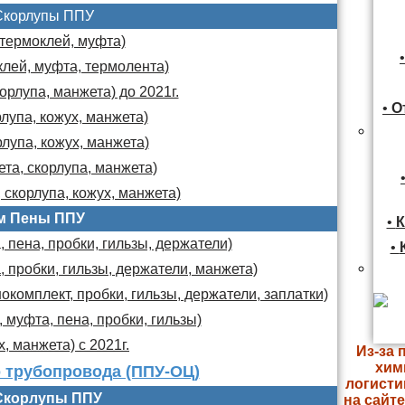
Скорлупы ППУ
 термоклей, муфта)
клей, муфта, термолента)
орлупа, манжета) до 2021г.
•
О
лупа, кожух, манжета)
лупа, кожух, манжета)
та, скорлупа, манжета)
 скорлупа, кожух, манжета)
м Пены ППУ
•
К
 пена, пробки, гильзы, держатели)
•
, пробки, гильзы, держатели, манжета)
комплект, пробки, гильзы, держатели, заплатки)
 муфта, пена, пробки, гильзы)
х, манжета) с 2021г.
Из-за 
хим
 трубопровода (ППУ-ОЦ)
логисти
Скорлупы ППУ
на сайт