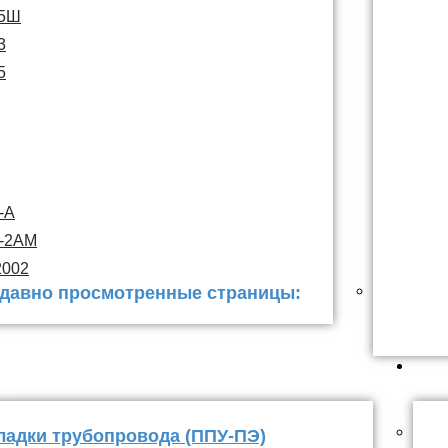
15Ш
3
5
-А
С-2АМ
2002
давно просмотренные страницы:
 заделки
ППУ
ладки трубопровода (ППУ-ПЭ)