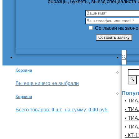
образцы, буклеты, выезд специалиста
Согласен на звоно
🔍
Корзина
🔍
Вы еще ничего не выбрали
Попул
Корзина
• ТИА
• ТИА
Всего товаров:
0
шт., на сумму:
0.00
руб.
• ТИА
• ТИА
• КТ-1