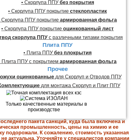
• Скорлупа ППУ
без покрытия
• Скорлупа ППУ покрытие
стеклопластик
• Скорлупа ППУ покрытие
армированная фольга
• Скорлупа ППУ покрытие
оцинкованный лист
твод скорлупа ППУ
с различными типами покрытия
Плита ППУ
• Плита ППУ
без плокрытия
• Плита ППУ с покрытием
армированная фольга
Прочее
ожухи оцинкованные
для Скорлуп и Отводов ППУ
Комплектующие
для монтажа Скорлуп и Плит ППУ
последнего пакета санкций, куда была включена и
ическая промышленность, цены на химию и ее
ку подорожали. К сожалению, стоимость указанная
е не актуальна. Уточняйте у специалистов компании