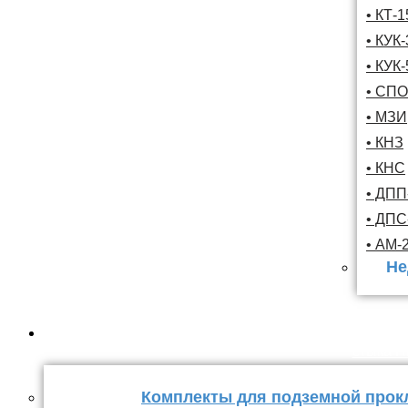
• КТ-
• КУК-
• КУК-
• СПО
• МЗИ
• КНЗ
• КНС
• ДПП
• ДП
• АМ-
Не
Комплекты
стыка 
Комплекты для подземной прок