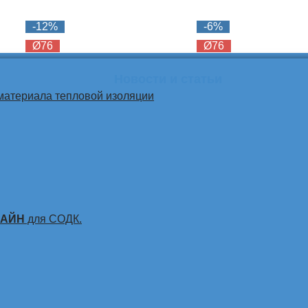
-12%
-6%
Ø76
Ø76
Новости и статьи
материала тепловой изоляции
ЛАЙН
для СОДК.