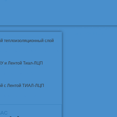
📞
+7 (4852) 91-96-22
info@pkfteplo.ru
✉
й теплоизоляционный слой
У и Лентой ТИАЛ-ЛЦП
той и Лентой ТИАЛ-ЛЦП
ВАС