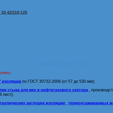
32-42/110-125
о компании ПКФ ТЕПЛО
плекс
:
У изоляции
по ГОСТ 30732-2006 (от 57 до 530 мм);
лки стыка для жкх и нефтегазового сектора
, производс
 лист);
таллических заглушек изоляции
,
термоусаживаемых м