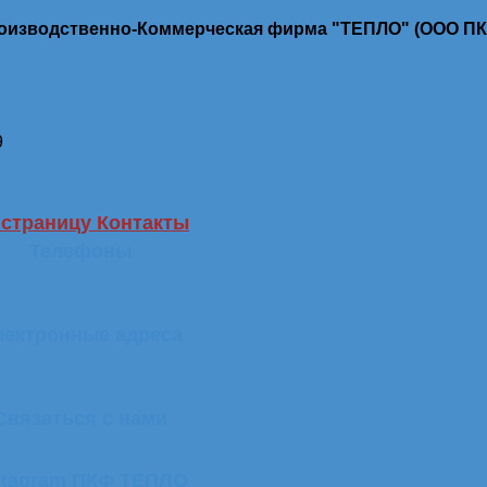
роизводственно-Коммерческая фирма "ТЕПЛО" (ООО П
9
 страницу Контакты
Телефоны
лектронные адреса
Связаться с нами
stagram ПКФ ТЕПЛО