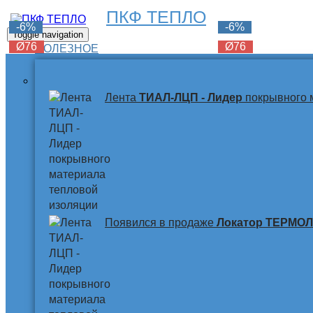
ПКФ ТЕПЛО
-6%
-6%
-6%
Toggle navigation
Ø76
Ø76
Ø76
ПОЛЕЗНОЕ
Лента
ТИАЛ-ЛЦП - Лидер
покрывного 
Появился в продаже
Локатор ТЕРМО