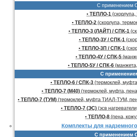
С применением 
•
ТЕПЛО-1
(скорлупа,
•
ТЕПЛО-2
(скорлупа, термо
•
ТЕПЛО-3 (ЛАЙТ) / СПК-1
(ск
•
ТЕПЛО-3У / СПК-1
(скор
•
ТЕПЛО-3П / СПК-1
(скор
•
ТЕПЛО-4У / СПК-5
(манже
•
ТЕПЛО-5У / СПК-6
(манжета,
С применение
•
ТЕПЛО-6 / СПК-3
(термоклей, муфта,
•
ТЕПЛО-7 (М40)
(термоклей, муфта, пена
•
ТЕПЛО-7 (ТУМ)
(термоклей, муфта ТИАЛ-ТУМ, пено
•
ТЕПЛО-7 (ЭС)
(эсв нагреватели,
•
ТЕПЛО-8
(пена, кожу
Комплекты для надземного
С применением 