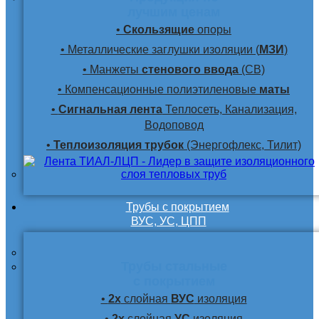
лучшим ценам
•
Скользящие
опоры
• Металлические заглушки изоляции (
МЗИ
)
• Манжеты
стенового ввода
(СВ)
• Компенсационные полиэтиленовые
маты
•
Сигнальная лента
Теплосеть, Канализация,
Водоповод
•
Теплоизоляция трубок
(Энергофлекс, Тилит)
Трубы с покрытием
ВУС, УС, ЦПП
Трубы стальные
с покрытием
•
2х
слойная
ВУС
изоляция
•
2х
слойная
УС
изоляция