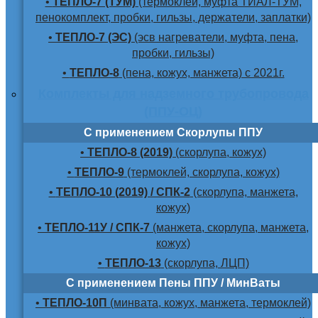
•
ТЕПЛО-7 (ТУМ)
(термоклей, муфта ТИАЛ-ТУМ,
пенокомплект, пробки, гильзы, держатели, заплатки)
•
ТЕПЛО-7 (ЭС)
(эсв нагреватели, муфта, пена,
пробки, гильзы)
•
ТЕПЛО-8
(пена, кожух, манжета) с 2021г.
Комплекты для надземного трубопровода
(ППУ-ОЦ)
С применением Скорлупы ППУ
•
ТЕПЛО-8 (2019)
(скорлупа, кожух)
•
ТЕПЛО-9
(термоклей, скорлупа, кожух)
•
ТЕПЛО-10 (2019) / СПК-2
(скорлупа, манжета,
кожух)
•
ТЕПЛО-11У / СПК-7
(манжета, скорлупа, манжета,
кожух)
•
ТЕПЛО-13
(скорлупа, ЛЦП)
С применением Пены ППУ / МинВаты
•
ТЕПЛО-10П
(минвата, кожух, манжета, термоклей)