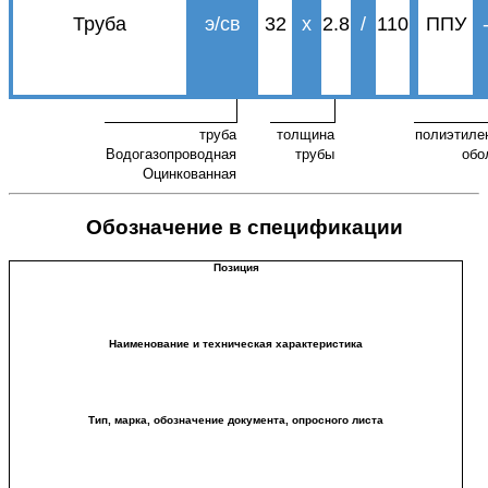
Труба
э/св
32
х
2.8
/
110
ППУ
труба
толщина
полиэтиле
Водогазопроводная
трубы
обо
Оцинкованная
Обозначение в спецификации
Позиция
Наименование и техническая характеристика
Тип, марка, обозначение документа, опросного листа