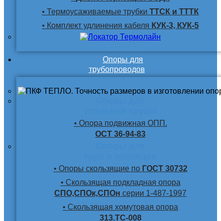
• Термоусаживаемые трубки
ТТСК и ТТТК
• Комплект удлинения кабеля
КУК-3, КУК-5
Опоры для
трубопроводов
Опоры для
стальной трубы
• Опора подвижная ОПП.
ОСТ 36-94-83
Опоры для
труб в изоляции
• Опоры скользящие по
ГОСТ 30732
• Скользящая подкладная опора
СПО,СПОк,СПОн
серии 1-487-1997
• Скользящая хомутовая опора
313.ТС-008