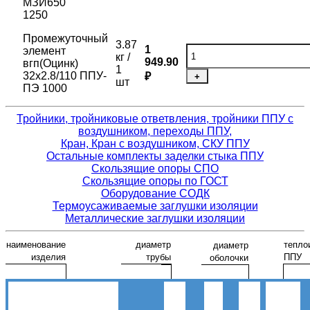
МЗИ650
1250
Промежуточный
3.87
1
элемент
кг /
949.90
вгп(Оцинк)
1
32х2.8/110 ППУ-
₽
+
шт
ПЭ 1000
Тройники, тройниковые ответвления, тройники ППУ с
воздушником, переходы ППУ,
Кран, Кран с воздушником, СКУ ППУ
Остальные комплекты заделки стыка ППУ
Скользящие опоры СПО
Скользящие опоры по ГОСТ
Оборудование СОДК
Термоусаживаемые заглушки изоляции
Металлические заглушки изоляции
наименование
диаметр
тепло
диаметр
изделия
трубы
ППУ
оболочки