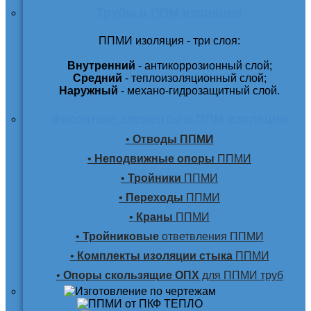
Трубы в ППМ изоляции
ППМИ изоляция - три слоя:
Внутренний
- антикоррозионный слой;
Средний
- теплоизоляционный слой;
Наружный
- механо-гидрозащитный слой.
Фасонные элементы в ППМ изоляции
•
Отводы ППМИ
•
Неподвижные опоры
ППМИ
•
Тройники
ППМИ
•
Переходы
ППМИ
•
Краны
ППМИ
•
Тройниковые
ответвления ППМИ
•
Комплекты изоляции стыка
ППМИ
•
Опоры скользящие ОПХ
для ППМИ труб