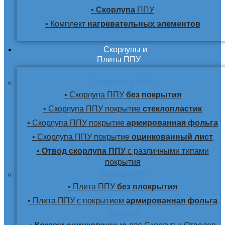
•
Скорлупа
ППУ
• Комплект
нагревательных элементов
Скорлупы и
Плиты ППУ
Скорлупа ППУ
• Скорлупа ППУ
без покрытия
• Скорлупа ППУ покрытие
стеклопластик
• Скорлупа ППУ покрытие
армированная фольга
• Скорлупа ППУ покрытие
оцинкованный лист
•
Отвод скорлупа ППУ
с различными типами
покрытия
Плита ППУ
• Плита ППУ
без плокрытия
• Плита ППУ с покрытием
армированная фольга
Прочее