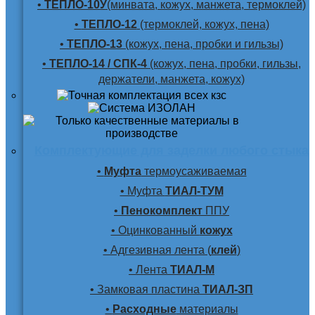
•
ТЕПЛО-10У
(минвата, кожух, манжета, термоклей)
•
ТЕПЛО-12
(термоклей, кожух, пена)
•
ТЕПЛО-13
(кожух, пена, пробки и гильзы)
•
ТЕПЛО-14 / СПК-4
(кожух, пена, пробки, гильзы,
держатели, манжета, кожух)
Комплектующие для заделки любого стыка
•
Муфта
термоусаживаемая
• Муфта
ТИАЛ-ТУМ
•
Пенокомплект
ППУ
• Оцинкованный
кожух
• Адгезивная лента (
клей
)
• Лента
ТИАЛ-М
• Замковая пластина
ТИАЛ-ЗП
•
Расходные
материалы