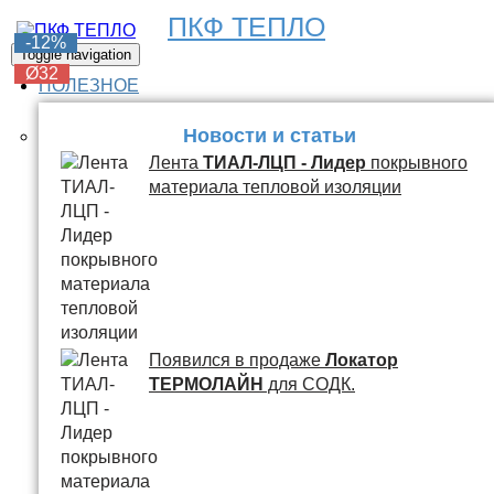
ПКФ ТЕПЛО
-6%
-6%
-6%
-6%
-12%
Toggle navigation
Ø32
Ø32
Ø32
Ø32
Ø32
ПОЛЕЗНОЕ
Новости и статьи
Лента
ТИАЛ-ЛЦП - Лидер
покрывного
материала тепловой изоляции
Появился в продаже
Локатор
ТЕРМОЛАЙН
для СОДК.