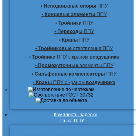
•
Неподвижные опоры
ППУ
•
Концевые элементы
ППУ
•
Тройники
ППУ
•
Переходы
ППУ
•
Краны
ППУ
•
Тройниковые
ответвления ППУ
•
Тройники
ППУ с краном
воздушника
•
Промежуточные
элементы ППУ
•
Сильфонные компенсаторы
ППУ
•
Краны
ППУ с краном
воздушника
Комплекты заделки
стыка ППУ
Комплекты для подземной прокладки