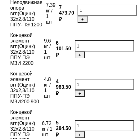
Неподвижная
7.39
7
опора
кг /
473.70
вгп(Оцинк)
1
32х2,8/110
₽
+
шт
ППУ-ПЭ 1200
Концевой
элемент
9.6
6
вгп(Оцинк)
кг /
101.50
32х2,8/110
1
₽
+
ППУ-ПЭ
шт
МЗИ 2200
Концевой
элемент
4.8
4
вгп(Оцинк)
кг /
983.50
32х2,8/110
1
₽
+
ППУ-ПЭ
шт
МЗИ200 900
Концевой
элемент
5
вгп(Оцинк)
6.72
284.50
32х2,8/110
кг / 1
ППУ-ПЭ
шт
₽
+