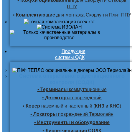
•
Кожухи оцинкованные
для Скорлуп и Отводов
ППУ
•
Комплектующие
для монтажа Скорлуп и Плит ППУ
Продукция
системы ОДК
Система оперативного дистанционного
контроля (СОДК)
•
Терминалы
коммутационные
•
Детекторы
повреждений
•
Ковер
наземный и настенный (
КНЗ и КНС
)
•
Локаторы
повреждений Термолайн
•
Инструменты и оборудование
•
Диспетчеризация СОДК