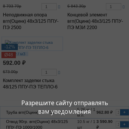
8 703.70р
6 843.30р
Неподвижная опора
Концевой элемент
вгп(Оцинк) 48х3/125 ППУ-
вгп(Оцинк) 48х3/125 ППУ-
ПЭ 2500
ПЭ МЗИ 2200
-12%
1.26 кг / м3
Ø48
592.00 ₽
673.00р
Комплект заделки стыка
48/125 ППУ-ПЭ ТЕПЛО-6
Разрешите сайту отправлять
5.26 кг / 1
вам уведомления
Труба вгп(Оцинк) 48х3/125 ППУ-ПЭ
962.80 ₽
+
м.п.
Отвод 90гр. вгп(Оцинк) 48х3/125
10.5 кг / 1
3 590.90
+
ППУ-ПЭ 1000/1000
шт
₽