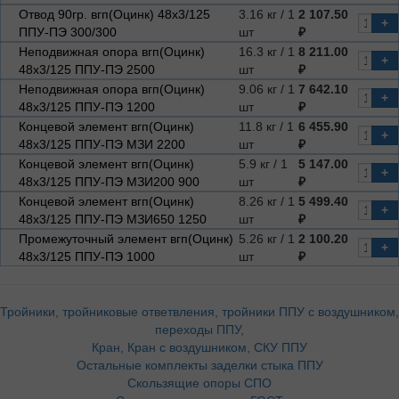
Отвод 90гр. вгп(Оцинк) 48х3/125
3.16 кг / 1
2 107.50
+
ППУ-ПЭ 300/300
шт
₽
Неподвижная опора вгп(Оцинк)
16.3 кг / 1
8 211.00
+
48х3/125 ППУ-ПЭ 2500
шт
₽
Неподвижная опора вгп(Оцинк)
9.06 кг / 1
7 642.10
+
48х3/125 ППУ-ПЭ 1200
шт
₽
Концевой элемент вгп(Оцинк)
11.8 кг / 1
6 455.90
+
48х3/125 ППУ-ПЭ МЗИ 2200
шт
₽
Концевой элемент вгп(Оцинк)
5.9 кг / 1
5 147.00
+
48х3/125 ППУ-ПЭ МЗИ200 900
шт
₽
Концевой элемент вгп(Оцинк)
8.26 кг / 1
5 499.40
+
48х3/125 ППУ-ПЭ МЗИ650 1250
шт
₽
Промежуточный элемент вгп(Оцинк)
5.26 кг / 1
2 100.20
+
48х3/125 ППУ-ПЭ 1000
шт
₽
Тройники, тройниковые ответвления, тройники ППУ с воздушником,
переходы ППУ,
Кран, Кран с воздушником, СКУ ППУ
Остальные комплекты заделки стыка ППУ
Скользящие опоры СПО