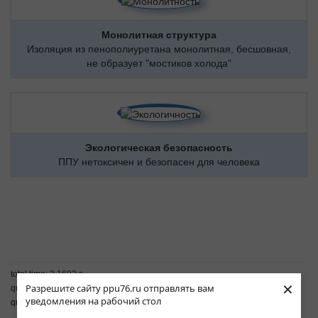
Монолитная структура
Изоляция из пенополиуретана монолитная, бесшовная,
не образует "мостиков холода"
Экологическая безопасность
ППУ нетоксичен и безопасен для человека
total time: 3.1693 s
×
Разрешите сайту ppu76.ru отправлять вам
query time: 1.5767 s
уведомления на рабочий стол
queries: 289