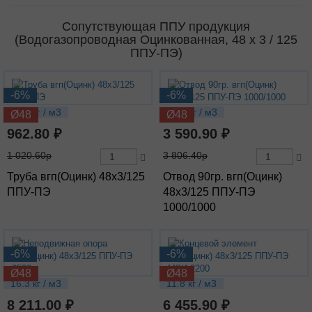
Сопутствующая ППУ продукция
(Водогазопроводная Оцинкованная, 48 х 3 / 125
ППУ-ПЭ)
-6%
-6%
5.26 кг / м3
10.5 кг / м3
Ø48
Ø48
962.80 ₽
3 590.90 ₽
1 020.60р
3 806.40р
Труба вгп(Оцинк) 48х3/125
Отвод 90гр. вгп(Оцинк)
ППУ-ПЭ
48х3/125 ППУ-ПЭ
1000/1000
-6%
-6%
Ø48
Ø48
16.3 кг / м3
11.8 кг / м3
8 211.00 ₽
6 455.90 ₽