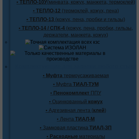
•
ТЕПЛО-10У
(минвата, кожух, манжета, термоклей)
•
ТЕПЛО-12
(термоклей, кожух, пена)
•
ТЕПЛО-13
(кожух, пена, пробки и гильзы)
•
ТЕПЛО-14 / СПК-4
(кожух, пена, пробки, гильзы,
держатели, манжета, кожух)
Комплектующие для заделки любого стыка
•
Муфта
термоусаживаемая
• Муфта
ТИАЛ-ТУМ
•
Пенокомплект
ППУ
• Оцинкованный
кожух
• Адгезивная лента (
клей
)
• Лента
ТИАЛ-М
• Замковая пластина
ТИАЛ-ЗП
•
Расходные
материалы