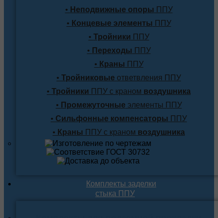
•
Неподвижные опоры
ППУ
•
Концевые элементы
ППУ
•
Тройники
ППУ
•
Переходы
ППУ
•
Краны
ППУ
•
Тройниковые
ответвления ППУ
•
Тройники
ППУ с краном
воздушника
•
Промежуточные
элементы ППУ
•
Сильфонные компенсаторы
ППУ
•
Краны
ППУ с краном
воздушника
Комплекты заделки
стыка ППУ
Комплекты для подземной прокладки