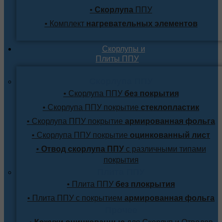
•
Скорлупа
ППУ
• Комплект
нагревательных элементов
Скорлупы и
Плиты ППУ
Скорлупа ППУ
• Скорлупа ППУ
без покрытия
• Скорлупа ППУ покрытие
стеклопластик
• Скорлупа ППУ покрытие
армированная фольга
• Скорлупа ППУ покрытие
оцинкованный лист
•
Отвод скорлупа ППУ
с различными типами
покрытия
Плита ППУ
• Плита ППУ
без плокрытия
• Плита ППУ с покрытием
армированная фольга
Прочее