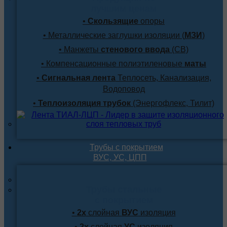
лучшим ценам
•
Скользящие
опоры
• Металлические заглушки изоляции (
МЗИ
)
• Манжеты
стенового ввода
(СВ)
• Компенсационные полиэтиленовые
маты
•
Сигнальная лента
Теплосеть, Канализация,
Водоповод
•
Теплоизоляция трубок
(Энергофлекс, Тилит)
Трубы с покрытием
ВУС, УС, ЦПП
Трубы стальные
с покрытием
•
2х
слойная
ВУС
изоляция
•
2х
слойная
УС
изоляция