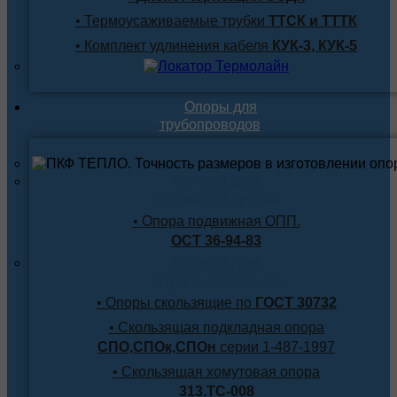
• Термоусаживаемые трубки
ТТСК и ТТТК
• Комплект удлинения кабеля
КУК-3, КУК-5
Опоры для
трубопроводов
Опоры для
стальной трубы
• Опора подвижная ОПП.
ОСТ 36-94-83
Опоры для
труб в изоляции
• Опоры скользящие по
ГОСТ 30732
• Скользящая подкладная опора
СПО,СПОк,СПОн
серии 1-487-1997
• Скользящая хомутовая опора
313.ТС-008