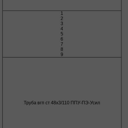
1
2
3
4
5
6
7
8
9
Труба вгп ст 48х3/110 ППУ-ПЭ-Усил