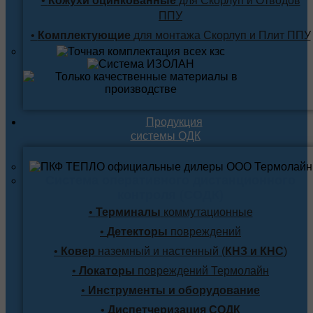
•
Кожухи оцинкованные
для Скорлуп и Отводов
ППУ
•
Комплектующие
для монтажа Скорлуп и Плит ППУ
Продукция
системы ОДК
Система оперативного дистанционного
контроля (СОДК)
•
Терминалы
коммутационные
•
Детекторы
повреждений
•
Ковер
наземный и настенный (
КНЗ и КНС
)
•
Локаторы
повреждений Термолайн
•
Инструменты и оборудование
•
Диспетчеризация СОДК