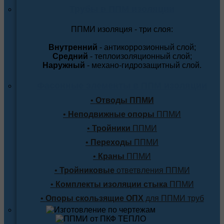
Трубы в ППМ изоляции
ППМИ изоляция - три слоя:
Внутренний
- антикоррозионный слой;
Средний
- теплоизоляционный слой;
Наружный
- механо-гидрозащитный слой.
Фасонные элементы в ППМ изоляции
•
Отводы ППМИ
•
Неподвижные опоры
ППМИ
•
Тройники
ППМИ
•
Переходы
ППМИ
•
Краны
ППМИ
•
Тройниковые
ответвления ППМИ
•
Комплекты изоляции стыка
ППМИ
•
Опоры скользящие ОПХ
для ППМИ труб