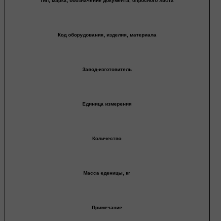
Тип, марка, обозначение документа, опросного листа
Код оборудования, изделия, материала
Завод-изготовитель
Единица измерения
Количество
Масса еденицы, кг
Примечание