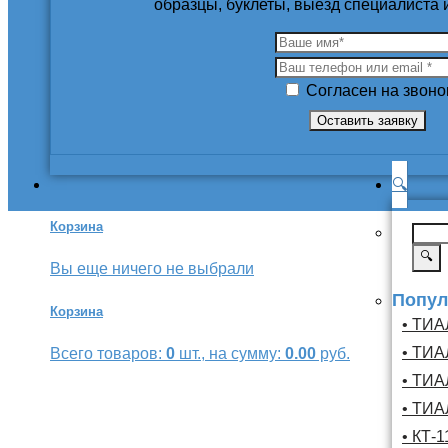
образцы, буклеты, выезд специалиста
Согласен на звоно
🔍
Корзина
🔍
Вы еще ничего не выбрали
Попул
Корзина
• ТИА
• ТИА
Всего товаров:
0
шт., на сумму:
0.00
руб.
• ТИА
• ТИА
• КТ-1