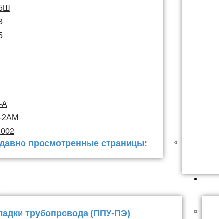
15Ш
3
5
-А
С-2АМ
2002
давно просмотренные страницы:
 заделки
ППУ
ладки трубопровода (ППУ-ПЭ)