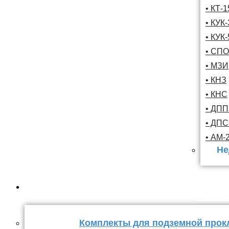
• КТ-
• КУК-
• КУК-
• СПО
• МЗИ
• КНЗ
• КНС
• ДПП
• ДП
• АМ-
Не
Комплекты
стыка 
Комплекты для подземной прок