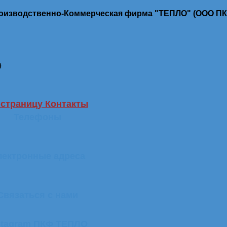
роизводственно-Коммерческая фирма "ТЕПЛО" (ООО П
9
 страницу Контакты
Телефоны
лектронные адреса
Связаться с нами
stagram ПКФ ТЕПЛО