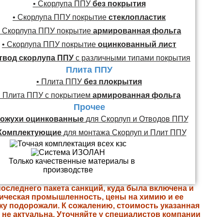
• Скорлупа ППУ
без покрытия
• Скорлупа ППУ покрытие
стеклопластик
• Скорлупа ППУ покрытие
армированная фольга
• Скорлупа ППУ покрытие
оцинкованный лист
твод скорлупа ППУ
с различными типами покрытия
Плита ППУ
• Плита ППУ
без плокрытия
• Плита ППУ с покрытием
армированная фольга
Прочее
ожухи оцинкованные
для Скорлуп и Отводов ППУ
Комплектующие
для монтажа Скорлуп и Плит ППУ
последнего пакета санкций, куда была включена и
ическая промышленность, цены на химию и ее
ку подорожали. К сожалению, стоимость указанная
е не актуальна. Уточняйте у специалистов компании