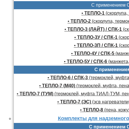
С применением 
•
ТЕПЛО-1
(скорлупа,
•
ТЕПЛО-2
(скорлупа, термо
•
ТЕПЛО-3 (ЛАЙТ) / СПК-1
(ск
•
ТЕПЛО-3У / СПК-1
(скор
•
ТЕПЛО-3П / СПК-1
(скор
•
ТЕПЛО-4У / СПК-5
(манже
•
ТЕПЛО-5У / СПК-6
(манжета,
С применение
•
ТЕПЛО-6 / СПК-3
(термоклей, муфта,
•
ТЕПЛО-7 (М40)
(термоклей, муфта, пена
•
ТЕПЛО-7 (ТУМ)
(термоклей, муфта ТИАЛ-ТУМ, пено
•
ТЕПЛО-7 (ЭС)
(эсв нагреватели,
•
ТЕПЛО-8
(пена, кожу
Комплекты для надземного
С применением 