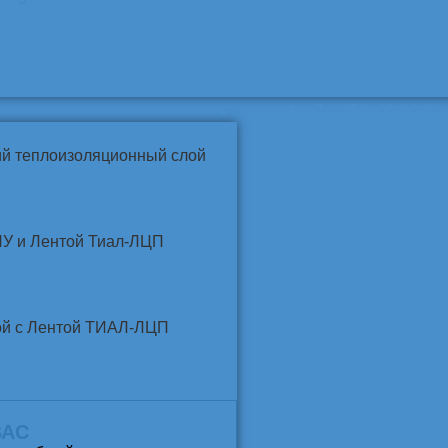
📞
+7 (4852) 91-96-22
info@pkfteplo.ru
✉
й теплоизоляционный слой
У и Лентой ТИАЛ-ЛЦП
той и Лентой ТИАЛ-ЛЦП
ВАС