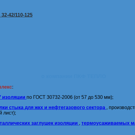
32-42/110-125
о компании ПКФ ТЕПЛО
плекс
:
У изоляции
по ГОСТ 30732-2006 (от 57 до 530 мм);
лки стыка для жкх и нефтегазового сектора
, производс
 лист);
таллических заглушек изоляции
,
термоусаживаемых м