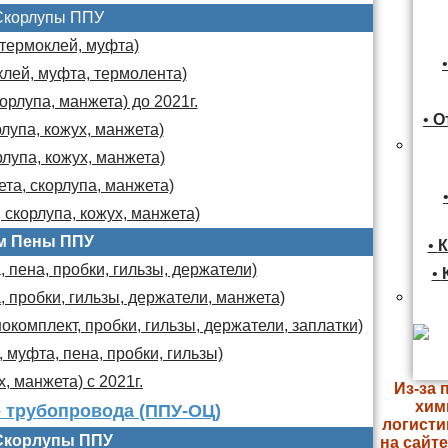
Скорлупы ППУ
 термоклей, муфта)
клей, муфта, термолента)
орлупа, манжета) до 2021г.
•
О
лупа, кожух, манжета)
лупа, кожух, манжета)
та, скорлупа, манжета)
 скорлупа, кожух, манжета)
м Пены ППУ
•
К
 пена, пробки, гильзы, держатели)
•
, пробки, гильзы, держатели, манжета)
комплект, пробки, гильзы, держатели, заплатки)
 муфта, пена, пробки, гильзы)
х, манжета) с 2021г.
Из-за 
хим
 трубопровода (ППУ-ОЦ)
логисти
Скорлупы ППУ
на сайт