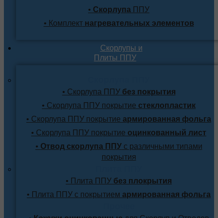
•
Скорлупа
ППУ
• Комплект
нагревательных элементов
Скорлупы и
Плиты ППУ
Скорлупа ППУ
• Скорлупа ППУ
без покрытия
• Скорлупа ППУ покрытие
стеклопластик
• Скорлупа ППУ покрытие
армированная фольга
• Скорлупа ППУ покрытие
оцинкованный лист
•
Отвод скорлупа ППУ
с различными типами
покрытия
Плита ППУ
• Плита ППУ
без плокрытия
• Плита ППУ с покрытием
армированная фольга
Прочее