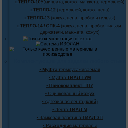
•
ТЕПЛО-10У
(минвата, кожух, манжета, термоклей)
•
ТЕПЛО-12
(термоклей, кожух, пена)
•
ТЕПЛО-13
(кожух, пена, пробки и гильзы)
•
ТЕПЛО-14 / СПК-4
(кожух, пена, пробки, гильзы,
держатели, манжета, кожух)
Комплектующие для заделки любого стыка
•
Муфта
термоусаживаемая
• Муфта
ТИАЛ-ТУМ
•
Пенокомплект
ППУ
• Оцинкованный
кожух
• Адгезивная лента (
клей
)
• Лента
ТИАЛ-М
• Замковая пластина
ТИАЛ-ЗП
•
Расходные
материалы