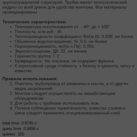
крупнопузырчатой структурой. Трубка имеет технологический
надрез по всей длине для удобства монтажа. Все материалы
промаркированы.
Технические характеристики:
Температура использования от - 40° до + 100°.
Плотность, кг/м.куб.: 35
Теплопроводности коэффициент, Вт/(м.К): 0,038, не более
Объемное водопоглoщение, %: 0,6, не более
Паропроницаемость, мг/(м.ч.Па): 0,001
Звукопоглощение, Дб: 32, не менее
Горючести группа: Г 2
Безвредность: Не токсична, не содержит фреона
К агрессивной среде стойкость: к бетону и цементу, гипсу и
известке.
Правила использования:
Очистить трубопровод от ржавчины и масла, и от других
видов загрязнений.
Монтаж следует осуществлять на неработающем
оборудовании.
Для работы с трубками использовать нож.
Полное соблюдение герметичности, в местах стыков и
швов следует применять специализированный клей.
total time: 0.8745 s
query time: 0.0456 s
queries: 155