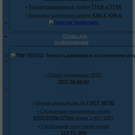
• Термоусаживаемые трубки
ТТСК и ТТТК
• Комплект удлинения кабеля
КУК-3, КУК-5
Опоры для
трубопроводов
Опоры для
стальной трубы
• Опора подвижная ОПП.
ОСТ 36-94-83
Опоры для
труб в изоляции
• Опоры скользящие по
ГОСТ 30732
• Скользящая подкладная опора
СПО,СПОк,СПОн
серии 1-487-1997
• Скользящая хомутовая опора
313.ТС-008