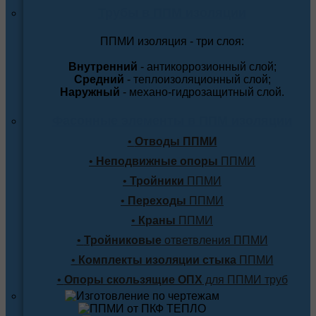
Трубы в ППМ изоляции
ППМИ изоляция - три слоя:
Внутренний
- антикоррозионный слой;
Средний
- теплоизоляционный слой;
Наружный
- механо-гидрозащитный слой.
Фасонные элементы в ППМ изоляции
•
Отводы ППМИ
•
Неподвижные опоры
ППМИ
•
Тройники
ППМИ
•
Переходы
ППМИ
•
Краны
ППМИ
•
Тройниковые
ответвления ППМИ
•
Комплекты изоляции стыка
ППМИ
•
Опоры скользящие ОПХ
для ППМИ труб