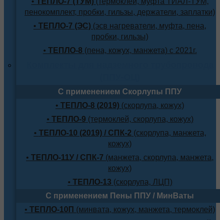
•
ТЕПЛО-7 (ТУМ)
(термоклей, муфта ТИАЛ-ТУМ,
пенокомплект, пробки, гильзы, держатели, заплатки)
•
ТЕПЛО-7 (ЭС)
(эсв нагреватели, муфта, пена,
пробки, гильзы)
•
ТЕПЛО-8
(пена, кожух, манжета) с 2021г.
Комплекты для надземного трубопровода
(ППУ-ОЦ)
С применением Скорлупы ППУ
•
ТЕПЛО-8 (2019)
(скорлупа, кожух)
•
ТЕПЛО-9
(термоклей, скорлупа, кожух)
•
ТЕПЛО-10 (2019) / СПК-2
(скорлупа, манжета,
кожух)
•
ТЕПЛО-11У / СПК-7
(манжета, скорлупа, манжета,
кожух)
•
ТЕПЛО-13
(скорлупа, ЛЦП)
С применением Пены ППУ / МинВаты
•
ТЕПЛО-10П
(минвата, кожух, манжета, термоклей)