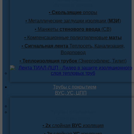
лучшим ценам
•
Скользящие
опоры
• Металлические заглушки изоляции (
МЗИ
)
• Манжеты
стенового ввода
(СВ)
• Компенсационные полиэтиленовые
маты
•
Сигнальная лента
Теплосеть, Канализация,
Водоповод
•
Теплоизоляция трубок
(Энергофлекс, Тилит)
Трубы с покрытием
ВУС, УС, ЦПП
Трубы стальные
с покрытием
•
2х
слойная
ВУС
изоляция
•
2х
слойная
УС
изоляция