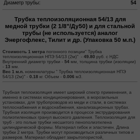
Диаметр трубы:
54
Трубка теплоизоляционная 54/13 для
медной трубки (2 1/8"/Ду50) и для стальной
трубы (не используется) аналог
Энергофлекс, Тилит и др. (Упаковка 50 м.п.)
Стоимость 1 метра
погонного позиции" Трубка
теплоизоляционная НПЭ 54/13 (2м)" -
49.80
руб. с НДС
Внутренний диаметр трубки -
54
мм, толщина трубки (изоляции)
-
13
мм.
Вес 1 м.п.
номенклатуры " Трубка теплоизоляционная НПЭ
54/13 (2м)" -
0.18
кг. Объем -
0.006
м3.
Трубная теплоизоляция имеет широкий спектр применения, а
именно в системах кондиционирования, в морозильных
установках, для трубопроводов из меди и стали, в системах
теплоснабжения и водоснабжения, канализационных трубах.
Трубная изоляция производится в процессе экструдирования
полиэтиленовых гранул высокого давления. Теплоизоляция для
труб - это полые трубки несшитого пенополиэтилена
цилиндрической формы. Материал гибок и эластичен. Длина
трубки 2 метра. Трубки могут производиться различных типов и
размеров. Материал обладает закрытопористой,