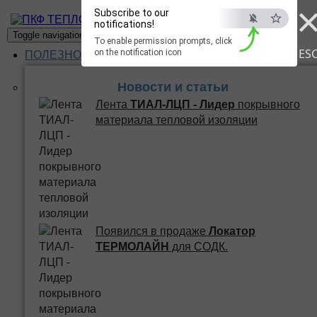
Subscribe to our
ПКФ ТЕПЛО
notifications!
Toggle navigation
To enable permission prompts, click
ES
on the notification icon
ПОЛЕЗНОЕ
Новости и статьи
Лента
ТИАЛ-ЛЦП - Лидер
покрывного
материала тепловой изоляции
Появился в продаже
Локатор
ТЕРМОЛАЙН
для СОДК.