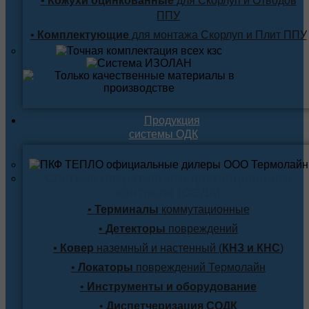
•
Кожухи оцинкованные
для Скорлуп и Отводов
ППУ
•
Комплектующие
для монтажа Скорлуп и Плит ППУ
Продукция
системы ОДК
Система оперативного дистанционного
контроля (СОДК)
•
Терминалы
коммутационные
•
Детекторы
повреждений
•
Ковер
наземный и настенный (
КНЗ и КНС
)
•
Локаторы
повреждений Термолайн
•
Инструменты и оборудование
•
Диспетчеризация СОДК