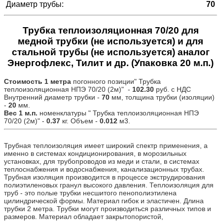
Диаметр трубы:
70
Трубка теплоизоляционная 70/20 для
медной трубки (не используется) и для
стальной трубы (не используется) аналог
Энергофлекс, Тилит и др. (Упаковка 20 м.п.)
Стоимость 1 метра
погонного позиции" Трубка
теплоизоляционная НПЭ 70/20 (2м)" -
102.30
руб. с НДС
Внутренний диаметр трубки -
70
мм, толщина трубки (изоляции)
-
20
мм.
Вес 1 м.п.
номенклатуры " Трубка теплоизоляционная НПЭ
70/20 (2м)" -
0.37
кг. Объем -
0.012
м3.
Трубная теплоизоляция имеет широкий спектр применения, а
именно в системах кондиционирования, в морозильных
установках, для трубопроводов из меди и стали, в системах
теплоснабжения и водоснабжения, канализационных трубах.
Трубная изоляция производится в процессе экструдирования
полиэтиленовых гранул высокого давления. Теплоизоляция для
труб - это полые трубки несшитого пенополиэтилена
цилиндрической формы. Материал гибок и эластичен. Длина
трубки 2 метра. Трубки могут производиться различных типов и
размеров. Материал обладает закрытопористой,