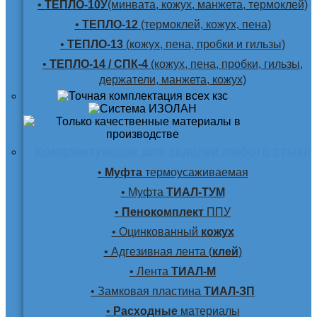
•
ТЕПЛО-10У
(минвата, кожух, манжета, термоклей)
•
ТЕПЛО-12
(термоклей, кожух, пена)
•
ТЕПЛО-13
(кожух, пена, пробки и гильзы)
•
ТЕПЛО-14 / СПК-4
(кожух, пена, пробки, гильзы,
держатели, манжета, кожух)
Комплектующие для заделки любого стыка
•
Муфта
термоусаживаемая
• Муфта
ТИАЛ-ТУМ
•
Пенокомплект
ППУ
• Оцинкованный
кожух
• Адгезивная лента (
клей
)
• Лента
ТИАЛ-М
• Замковая пластина
ТИАЛ-ЗП
•
Расходные
материалы