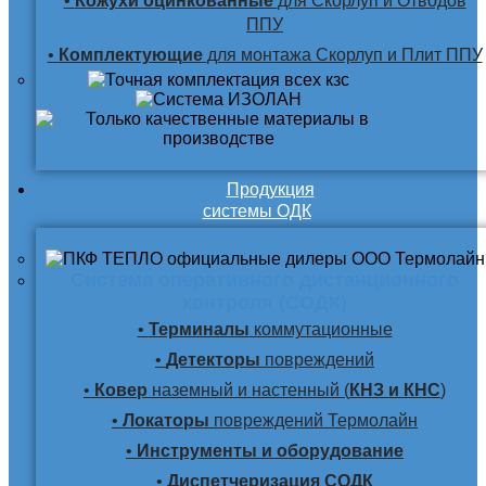
•
Кожухи оцинкованные
для Скорлуп и Отводов
ППУ
•
Комплектующие
для монтажа Скорлуп и Плит ППУ
Продукция
системы ОДК
Система оперативного дистанционного
контроля (СОДК)
•
Терминалы
коммутационные
•
Детекторы
повреждений
•
Ковер
наземный и настенный (
КНЗ и КНС
)
•
Локаторы
повреждений Термолайн
•
Инструменты и оборудование
•
Диспетчеризация СОДК