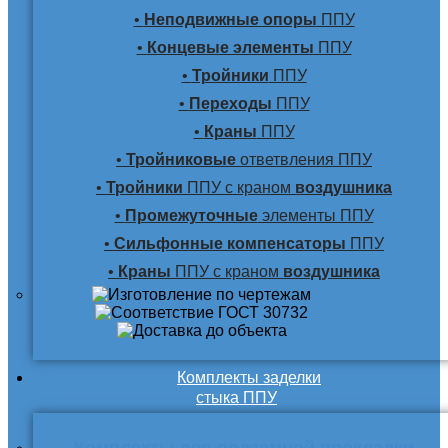
•
Неподвижные опоры
ППУ
•
Концевые элементы
ППУ
•
Тройники
ППУ
•
Переходы
ППУ
•
Краны
ППУ
•
Тройниковые
ответвления ППУ
•
Тройники
ППУ с краном
воздушника
•
Промежуточные
элементы ППУ
•
Сильфонные компенсаторы
ППУ
•
Краны
ППУ с краном
воздушника
Комплекты заделки
стыка ППУ
Комплекты для подземной прокладки