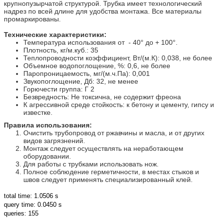
крупнопузырчатой структурой. Трубка имеет технологический
надрез по всей длине для удобства монтажа. Все материалы
промаркированы.
Технические характеристики:
Температура использования от - 40° до + 100°.
Плотность, кг/м.куб.: 35
Теплопроводности коэффициент, Вт/(м.К): 0,038, не более
Объемное водопоглoщение, %: 0,6, не более
Паропроницаемость, мг/(м.ч.Па): 0,001
Звукопоглощение, Дб: 32, не менее
Горючести группа: Г 2
Безвредность: Не токсична, не содержит фреона
К агрессивной среде стойкость: к бетону и цементу, гипсу и
известке.
Правила использования:
Очистить трубопровод от ржавчины и масла, и от других
видов загрязнений.
Монтаж следует осуществлять на неработающем
оборудовании.
Для работы с трубками использовать нож.
Полное соблюдение герметичности, в местах стыков и
швов следует применять специализированный клей.
total time: 1.0506 s
query time: 0.0450 s
queries: 155