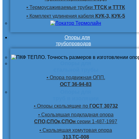
• Термоусаживаемые трубки
ТТСК и ТТТК
• Комплект удлинения кабеля
КУК-3, КУК-5
Опоры для
трубопроводов
Опоры для
стальной трубы
• Опора подвижная ОПП.
ОСТ 36-94-83
Опоры для
труб в изоляции
• Опоры скользящие по
ГОСТ 30732
• Скользящая подкладная опора
СПО,СПОк,СПОн
серии 1-487-1997
• Скользящая хомутовая опора
313.ТС-008