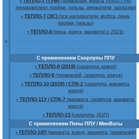
•
ТЕПЛО-7 (ТУМ)
(термоклей, муфта ТИАЛ-ТУМ,
пенокомплект, пробки, гильзы, держатели, заплатки)
•
ТЕПЛО-7 (ЭС)
(эсв нагреватели, муфта, пена,
пробки, гильзы)
•
ТЕПЛО-8
(пена, кожух, манжета) с 2021г.
Комплекты для надземного трубопровода
(ППУ-ОЦ)
С применением Скорлупы ППУ
•
ТЕПЛО-8 (2019)
(скорлупа, кожух)
•
ТЕПЛО-9
(термоклей, скорлупа, кожух)
•
ТЕПЛО-10 (2019) / СПК-2
(скорлупа, манжета,
кожух)
•
ТЕПЛО-11У / СПК-7
(манжета, скорлупа, манжета,
кожух)
•
ТЕПЛО-13
(скорлупа, ЛЦП)
С применением Пены ППУ / МинВаты
•
ТЕПЛО-10П
(минвата, кожух, манжета, термоклей)