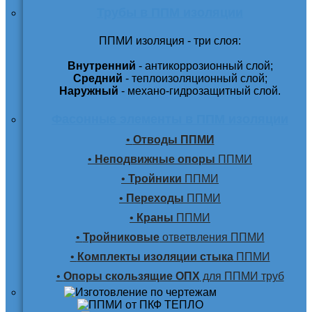
Трубы в ППМ изоляции
ППМИ изоляция - три слоя:
Внутренний
- антикоррозионный слой;
Средний
- теплоизоляционный слой;
Наружный
- механо-гидрозащитный слой.
Фасонные элементы в ППМ изоляции
•
Отводы ППМИ
•
Неподвижные опоры
ППМИ
•
Тройники
ППМИ
•
Переходы
ППМИ
•
Краны
ППМИ
•
Тройниковые
ответвления ППМИ
•
Комплекты изоляции стыка
ППМИ
•
Опоры скользящие ОПХ
для ППМИ труб