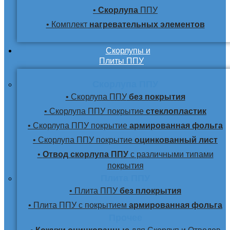
•
Скорлупа
ППУ
• Комплект
нагревательных элементов
Скорлупы и
Плиты ППУ
Скорлупа ППУ
• Скорлупа ППУ
без покрытия
• Скорлупа ППУ покрытие
стеклопластик
• Скорлупа ППУ покрытие
армированная фольга
• Скорлупа ППУ покрытие
оцинкованный лист
•
Отвод скорлупа ППУ
с различными типами
покрытия
Плита ППУ
• Плита ППУ
без плокрытия
• Плита ППУ с покрытием
армированная фольга
Прочее