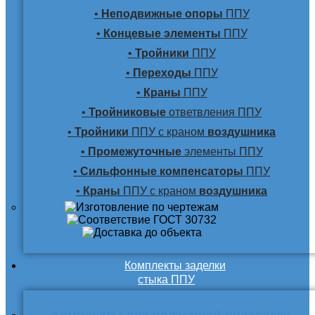
•
Неподвижные опоры
ППУ
•
Концевые элементы
ППУ
•
Тройники
ППУ
•
Переходы
ППУ
•
Краны
ППУ
•
Тройниковые
ответвления ППУ
•
Тройники
ППУ с краном
воздушника
•
Промежуточные
элементы ППУ
•
Сильфонные компенсаторы
ППУ
•
Краны
ППУ с краном
воздушника
Комплекты заделки
стыка ППУ
Комплекты для подземной прокладки