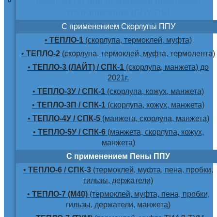
трубопровода (ППУ-ПЭ)
С применением Скорлупы ППУ
•
ТЕПЛО-1
(скорлупа, термоклей, муфта)
•
ТЕПЛО-2
(скорлупа, термоклей, муфта, термолента)
•
ТЕПЛО-3 (ЛАЙТ) / СПК-1
(скорлупа, манжета) до
2021г.
•
ТЕПЛО-3У / СПК-1
(скорлупа, кожух, манжета)
•
ТЕПЛО-3П / СПК-1
(скорлупа, кожух, манжета)
•
ТЕПЛО-4У / СПК-5
(манжета, скорлупа, манжета)
•
ТЕПЛО-5У / СПК-6
(манжета, скорлупа, кожух,
манжета)
С применением Пены ППУ
•
ТЕПЛО-6 / СПК-3
(термоклей, муфта, пена, пробки,
гильзы, держатели)
•
ТЕПЛО-7 (М40)
(термоклей, муфта, пена, пробки,
гильзы, держатели, манжета)