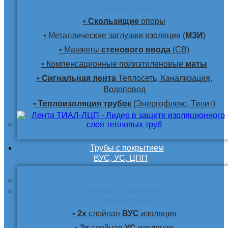
лучшим ценам
•
Скользящие
опоры
• Металлические заглушки изоляции (
МЗИ
)
• Манжеты
стенового ввода
(СВ)
• Компенсационные полиэтиленовые
маты
•
Сигнальная лента
Теплосеть, Канализация,
Водоповод
•
Теплоизоляция трубок
(Энергофлекс, Тилит)
Трубы с покрытием
ВУС, УС, ЦПП
Трубы стальные
с покрытием
•
2х
слойная
ВУС
изоляция
•
2х
слойная
УС
изоляция