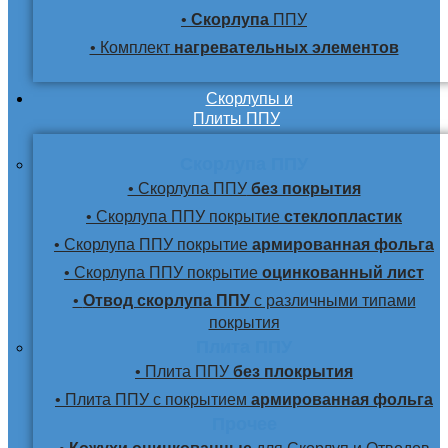
•
Скорлупа
ППУ
• Комплект
нагревательных элементов
Скорлупы и
Плиты ППУ
Скорлупа ППУ
• Скорлупа ППУ
без покрытия
• Скорлупа ППУ покрытие
стеклопластик
• Скорлупа ППУ покрытие
армированная фольга
• Скорлупа ППУ покрытие
оцинкованный лист
•
Отвод скорлупа ППУ
с различными типами
покрытия
Плита ППУ
• Плита ППУ
без плокрытия
• Плита ППУ с покрытием
армированная фольга
Прочее