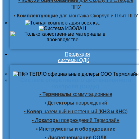
•
Кожухи оцинкованные
для Скорлуп и Отводов
ППУ
•
Комплектующие
для монтажа Скорлуп и Плит ППУ
Продукция
системы ОДК
Система оперативного дистанционного
контроля (СОДК)
•
Терминалы
коммутационные
•
Детекторы
повреждений
•
Ковер
наземный и настенный (
КНЗ и КНС
)
•
Локаторы
повреждений Термолайн
•
Инструменты и оборудование
•
Диспетчеризация СОДК