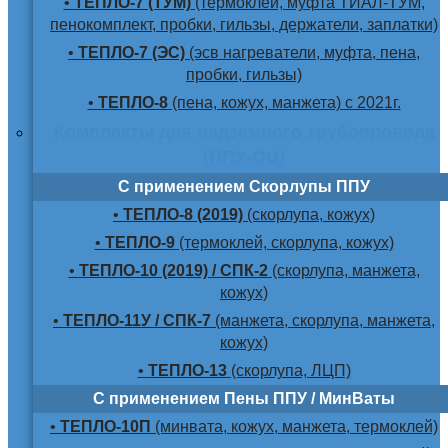
•
ТЕПЛО-7 (ТУМ)
(термоклей, муфта ТИАЛ-ТУМ,
пенокомплект, пробки, гильзы, держатели, заплатки)
•
ТЕПЛО-7 (ЭС)
(эсв нагреватели, муфта, пена,
пробки, гильзы)
•
ТЕПЛО-8
(пена, кожух, манжета) с 2021г.
Комплекты для надземного трубопровода
(ППУ-ОЦ)
С применением Скорлупы ППУ
•
ТЕПЛО-8 (2019)
(скорлупа, кожух)
•
ТЕПЛО-9
(термоклей, скорлупа, кожух)
•
ТЕПЛО-10 (2019) / СПК-2
(скорлупа, манжета,
кожух)
•
ТЕПЛО-11У / СПК-7
(манжета, скорлупа, манжета,
кожух)
•
ТЕПЛО-13
(скорлупа, ЛЦП)
С применением Пены ППУ / МинВаты
•
ТЕПЛО-10П
(минвата, кожух, манжета, термоклей)