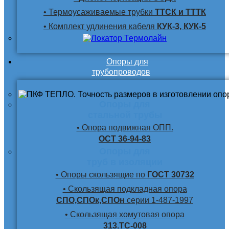
• Термоусаживаемые трубки
ТТСК и ТТТК
• Комплект удлинения кабеля
КУК-3, КУК-5
Опоры для
трубопроводов
Опоры для
стальной трубы
• Опора подвижная ОПП.
ОСТ 36-94-83
Опоры для
труб в изоляции
• Опоры скользящие по
ГОСТ 30732
• Скользящая подкладная опора
СПО,СПОк,СПОн
серии 1-487-1997
• Скользящая хомутовая опора
313.ТС-008