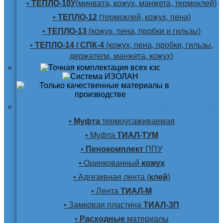
•
ТЕПЛО-10У
(минвата, кожух, манжета, термоклей)
•
ТЕПЛО-12
(термоклей, кожух, пена)
•
ТЕПЛО-13
(кожух, пена, пробки и гильзы)
•
ТЕПЛО-14 / СПК-4
(кожух, пена, пробки, гильзы,
держатели, манжета, кожух)
Комплектующие для заделки любого стыка
•
Муфта
термоусаживаемая
• Муфта
ТИАЛ-ТУМ
•
Пенокомплект
ППУ
• Оцинкованный
кожух
• Адгезивная лента (
клей
)
• Лента
ТИАЛ-М
• Замковая пластина
ТИАЛ-ЗП
•
Расходные
материалы