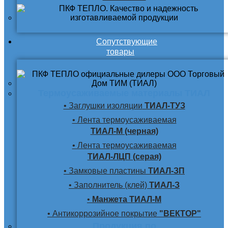
Сопутствующие
товары
Термоусаживаемые материалы ТИАЛ
• Заглушки изоляции
ТИАЛ-ТУЗ
• Лента термоусаживаемая
ТИАЛ-М (черная)
• Лента термоусаживаемая
ТИАЛ-ЛЦП (серая)
• Замковые пластины
ТИАЛ-ЗП
• Заполнитель (клей)
ТИАЛ-З
•
Манжета ТИАЛ-М
• Антикоррозийное покрытие
"ВЕКТОР"
Продукция по