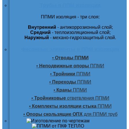
Трубы в ППМ изоляции
ППМИ изоляция - три слоя:
Внутренний
- антикоррозионный слой;
Средний
- теплоизоляционный слой;
Наружный
- механо-гидрозащитный слой.
Фасонные элементы в ППМ изоляции
•
Отводы ППМИ
•
Неподвижные опоры
ППМИ
•
Тройники
ППМИ
•
Переходы
ППМИ
•
Краны
ППМИ
•
Тройниковые
ответвления ППМИ
•
Комплекты изоляции стыка
ППМИ
•
Опоры скользящие ОПХ
для ППМИ труб