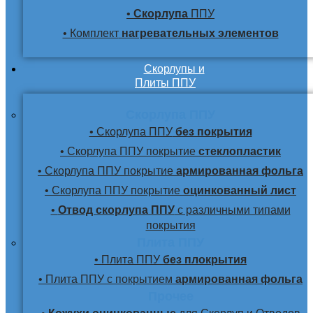
•
Скорлупа
ППУ
• Комплект
нагревательных элементов
Скорлупы и
Плиты ППУ
Скорлупа ППУ
• Скорлупа ППУ
без покрытия
• Скорлупа ППУ покрытие
стеклопластик
• Скорлупа ППУ покрытие
армированная фольга
• Скорлупа ППУ покрытие
оцинкованный лист
•
Отвод скорлупа ППУ
с различными типами
покрытия
Плита ППУ
• Плита ППУ
без плокрытия
• Плита ППУ с покрытием
армированная фольга
Прочее