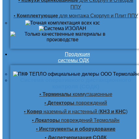
•
Кожухи оцинкованные
для Скорлуп и Отводов
ППУ
•
Комплектующие
для монтажа Скорлуп и Плит ППУ
Продукция
системы ОДК
Система оперативного дистанционного
контроля (СОДК)
•
Терминалы
коммутационные
•
Детекторы
повреждений
•
Ковер
наземный и настенный (
КНЗ и КНС
)
•
Локаторы
повреждений Термолайн
•
Инструменты и оборудование
•
Диспетчеризация СОДК