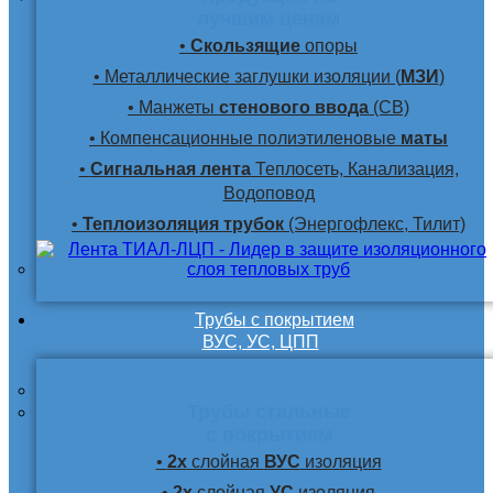
лучшим ценам
•
Скользящие
опоры
• Металлические заглушки изоляции (
МЗИ
)
• Манжеты
стенового ввода
(СВ)
• Компенсационные полиэтиленовые
маты
•
Сигнальная лента
Теплосеть, Канализация,
Водоповод
•
Теплоизоляция трубок
(Энергофлекс, Тилит)
Трубы с покрытием
ВУС, УС, ЦПП
Трубы стальные
с покрытием
•
2х
слойная
ВУС
изоляция
•
2х
слойная
УС
изоляция