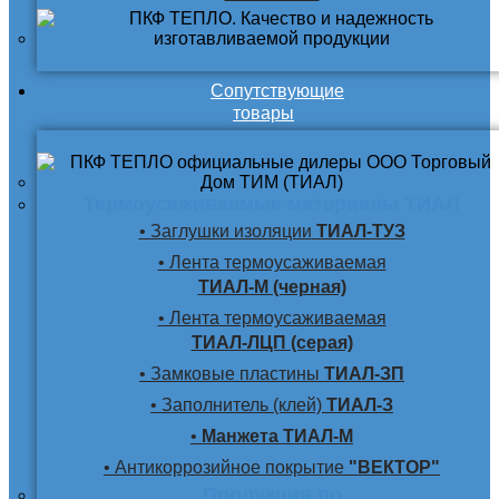
Сопутствующие
товары
Термоусаживаемые материалы ТИАЛ
• Заглушки изоляции
ТИАЛ-ТУЗ
• Лента термоусаживаемая
ТИАЛ-М (черная)
• Лента термоусаживаемая
ТИАЛ-ЛЦП (серая)
• Замковые пластины
ТИАЛ-ЗП
• Заполнитель (клей)
ТИАЛ-З
•
Манжета ТИАЛ-М
• Антикоррозийное покрытие
"ВЕКТОР"
Продукция по