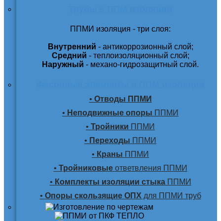
Трубы в ППМ изоляции
ППМИ изоляция - три слоя:
Внутренний
- антикоррозионный слой;
Средний
- теплоизоляционный слой;
Наружный
- механо-гидрозащитный слой.
Фасонные элементы в ППМ изоляции
•
Отводы ППМИ
•
Неподвижные опоры
ППМИ
•
Тройники
ППМИ
•
Переходы
ППМИ
•
Краны
ППМИ
•
Тройниковые
ответвления ППМИ
•
Комплекты изоляции стыка
ППМИ
•
Опоры скользящие ОПХ
для ППМИ труб