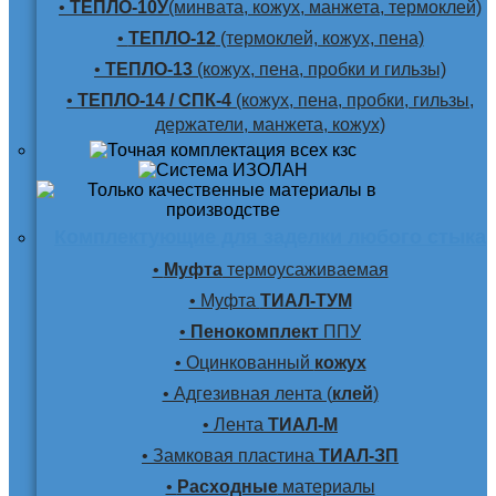
•
ТЕПЛО-10У
(минвата, кожух, манжета, термоклей)
•
ТЕПЛО-12
(термоклей, кожух, пена)
•
ТЕПЛО-13
(кожух, пена, пробки и гильзы)
•
ТЕПЛО-14 / СПК-4
(кожух, пена, пробки, гильзы,
держатели, манжета, кожух)
Комплектующие для заделки любого стыка
•
Муфта
термоусаживаемая
• Муфта
ТИАЛ-ТУМ
•
Пенокомплект
ППУ
• Оцинкованный
кожух
• Адгезивная лента (
клей
)
• Лента
ТИАЛ-М
• Замковая пластина
ТИАЛ-ЗП
•
Расходные
материалы