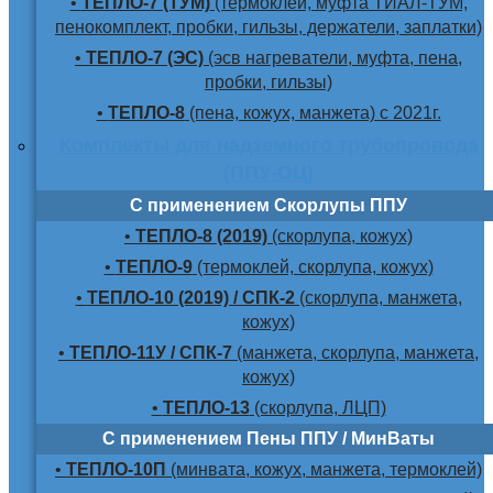
•
ТЕПЛО-7 (ТУМ)
(термоклей, муфта ТИАЛ-ТУМ,
пенокомплект, пробки, гильзы, держатели, заплатки)
•
ТЕПЛО-7 (ЭС)
(эсв нагреватели, муфта, пена,
пробки, гильзы)
•
ТЕПЛО-8
(пена, кожух, манжета) с 2021г.
Комплекты для надземного трубопровода
(ППУ-ОЦ)
С применением Скорлупы ППУ
•
ТЕПЛО-8 (2019)
(скорлупа, кожух)
•
ТЕПЛО-9
(термоклей, скорлупа, кожух)
•
ТЕПЛО-10 (2019) / СПК-2
(скорлупа, манжета,
кожух)
•
ТЕПЛО-11У / СПК-7
(манжета, скорлупа, манжета,
кожух)
•
ТЕПЛО-13
(скорлупа, ЛЦП)
С применением Пены ППУ / МинВаты
•
ТЕПЛО-10П
(минвата, кожух, манжета, термоклей)