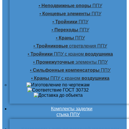
•
Неподвижные опоры
ППУ
•
Концевые элементы
ППУ
•
Тройники
ППУ
•
Переходы
ППУ
•
Краны
ППУ
•
Тройниковые
ответвления ППУ
•
Тройники
ППУ с краном
воздушника
•
Промежуточные
элементы ППУ
•
Сильфонные компенсаторы
ППУ
•
Краны
ППУ с краном
воздушника
Комплекты заделки
стыка ППУ
Комплекты для подземной прокладки