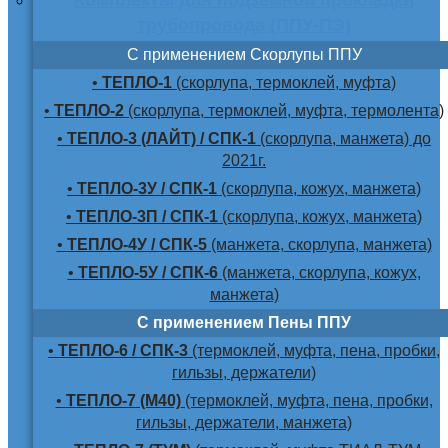
трубопровода (ППУ-ПЭ)
С применением Скорлупы ППУ
•
ТЕПЛО-1
(скорлупа, термоклей, муфта)
•
ТЕПЛО-2
(скорлупа, термоклей, муфта, термолента)
•
ТЕПЛО-3 (ЛАЙТ) / СПК-1
(скорлупа, манжета) до
2021г.
•
ТЕПЛО-3У / СПК-1
(скорлупа, кожух, манжета)
•
ТЕПЛО-3П / СПК-1
(скорлупа, кожух, манжета)
•
ТЕПЛО-4У / СПК-5
(манжета, скорлупа, манжета)
•
ТЕПЛО-5У / СПК-6
(манжета, скорлупа, кожух,
манжета)
С применением Пены ППУ
•
ТЕПЛО-6 / СПК-3
(термоклей, муфта, пена, пробки,
гильзы, держатели)
•
ТЕПЛО-7 (М40)
(термоклей, муфта, пена, пробки,
гильзы, держатели, манжета)