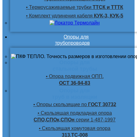
• Термоусаживаемые трубки
ТТСК и ТТТК
• Комплект удлинения кабеля
КУК-3, КУК-5
Опоры для
трубопроводов
Опоры для
стальной трубы
• Опора подвижная ОПП.
ОСТ 36-94-83
Опоры для
труб в изоляции
• Опоры скользящие по
ГОСТ 30732
• Скользящая подкладная опора
СПО,СПОк,СПОн
серии 1-487-1997
• Скользящая хомутовая опора
313.ТС-008