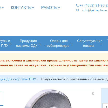
📞
+7 (4852) 91-96-2
Е
КОНТАКТЫ
РАБОТЫ
✉
info@pkfteplo.ru
лупы и
Продукция
Опоры для
Сопутствующие
ы ППУ
системы ОДК
трубопроводов
товары
была включена и химическая промышленность, цены на химию 
нная на сайте не актуальна. Уточняйте у специалистов комп
щие для скорлупы ППУ
Хомут стальной оцинкованный с замком д