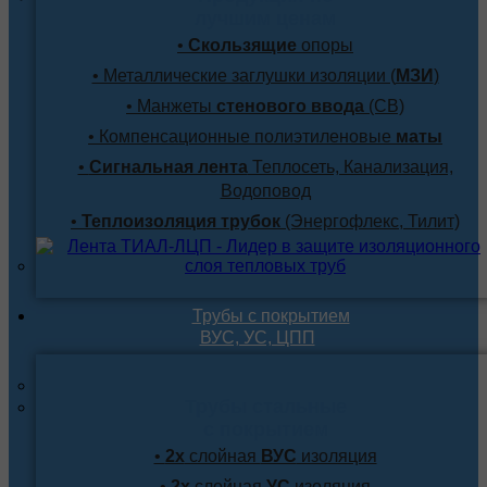
лучшим ценам
•
Скользящие
опоры
• Металлические заглушки изоляции (
МЗИ
)
• Манжеты
стенового ввода
(СВ)
• Компенсационные полиэтиленовые
маты
•
Сигнальная лента
Теплосеть, Канализация,
Водоповод
•
Теплоизоляция трубок
(Энергофлекс, Тилит)
Трубы с покрытием
ВУС, УС, ЦПП
Трубы стальные
с покрытием
•
2х
слойная
ВУС
изоляция
•
2х
слойная
УС
изоляция