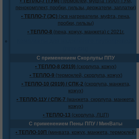
•
ТЕПЛО-7 (ТУМ)
(термоклей, муфта ТИАЛ-ТУМ,
пенокомплект, пробки, гильзы, держатели, заплатки)
•
ТЕПЛО-7 (ЭС)
(эсв нагреватели, муфта, пена,
пробки, гильзы)
•
ТЕПЛО-8
(пена, кожух, манжета) с 2021г.
Комплекты для надземного трубопровода
(ППУ-ОЦ)
С применением Скорлупы ППУ
•
ТЕПЛО-8 (2019)
(скорлупа, кожух)
•
ТЕПЛО-9
(термоклей, скорлупа, кожух)
•
ТЕПЛО-10 (2019) / СПК-2
(скорлупа, манжета,
кожух)
•
ТЕПЛО-11У / СПК-7
(манжета, скорлупа, манжета,
кожух)
•
ТЕПЛО-13
(скорлупа, ЛЦП)
С применением Пены ППУ / МинВаты
•
ТЕПЛО-10П
(минвата, кожух, манжета, термоклей)