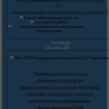
•
Кожухи оцинкованные
для Скорлуп и Отводов
ППУ
•
Комплектующие
для монтажа Скорлуп и Плит ППУ
Продукция
системы ОДК
Система оперативного дистанционного
контроля (СОДК)
•
Терминалы
коммутационные
•
Детекторы
повреждений
•
Ковер
наземный и настенный (
КНЗ и КНС
)
•
Локаторы
повреждений Термолайн
•
Инструменты и оборудование
•
Диспетчеризация СОДК