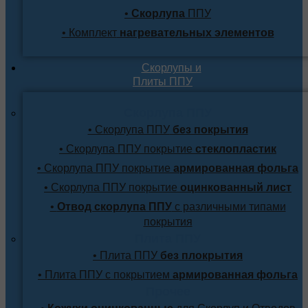
•
Скорлупа
ППУ
• Комплект
нагревательных элементов
Скорлупы и
Плиты ППУ
Скорлупа ППУ
• Скорлупа ППУ
без покрытия
• Скорлупа ППУ покрытие
стеклопластик
• Скорлупа ППУ покрытие
армированная фольга
• Скорлупа ППУ покрытие
оцинкованный лист
•
Отвод скорлупа ППУ
с различными типами
покрытия
Плита ППУ
• Плита ППУ
без плокрытия
• Плита ППУ с покрытием
армированная фольга
Прочее