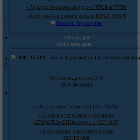
• Термоусаживаемые трубки
ТТСК и ТТТК
• Комплект удлинения кабеля
КУК-3, КУК-5
Опоры для
трубопроводов
Опоры для
стальной трубы
• Опора подвижная ОПП.
ОСТ 36-94-83
Опоры для
труб в изоляции
• Опоры скользящие по
ГОСТ 30732
• Скользящая подкладная опора
СПО,СПОк,СПОн
серии 1-487-1997
• Скользящая хомутовая опора
313.ТС-008