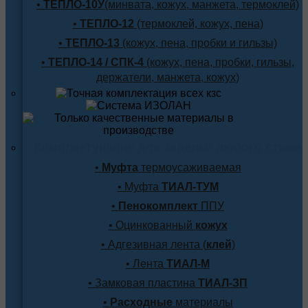
•
ТЕПЛО-10У
(минвата, кожух, манжета, термоклей)
•
ТЕПЛО-12
(термоклей, кожух, пена)
•
ТЕПЛО-13
(кожух, пена, пробки и гильзы)
•
ТЕПЛО-14 / СПК-4
(кожух, пена, пробки, гильзы,
держатели, манжета, кожух)
Комплектующие для заделки любого стыка
•
Муфта
термоусаживаемая
• Муфта
ТИАЛ-ТУМ
•
Пенокомплект
ППУ
• Оцинкованный
кожух
• Адгезивная лента (
клей
)
• Лента
ТИАЛ-М
• Замковая пластина
ТИАЛ-ЗП
•
Расходные
материалы