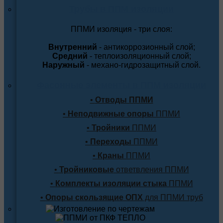
Трубы в ППМ изоляции
ППМИ изоляция - три слоя:
Внутренний
- антикоррозионный слой;
Средний
- теплоизоляционный слой;
Наружный
- механо-гидрозащитный слой.
Фасонные элементы в ППМ изоляции
•
Отводы ППМИ
•
Неподвижные опоры
ППМИ
•
Тройники
ППМИ
•
Переходы
ППМИ
•
Краны
ППМИ
•
Тройниковые
ответвления ППМИ
•
Комплекты изоляции стыка
ППМИ
•
Опоры скользящие ОПХ
для ППМИ труб