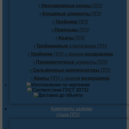
•
Неподвижные опоры
ППУ
•
Концевые элементы
ППУ
•
Тройники
ППУ
•
Переходы
ППУ
•
Краны
ППУ
•
Тройниковые
ответвления ППУ
•
Тройники
ППУ с краном
воздушника
•
Промежуточные
элементы ППУ
•
Сильфонные компенсаторы
ППУ
•
Краны
ППУ с краном
воздушника
Комплекты заделки
стыка ППУ
Комплекты для подземной прокладки