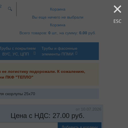
×
2
🔍
Корзина
Вы еще ничего не выбрали
ESC
Корзина
Всего товаров:
0
шт., на сумму:
0.00
руб.
Трубы с покрытием
Трубы и фасонные
ВУС, УС, ЦПП
элементы ППМИ
и ее логистику подорожали. К сожалению,
ании ПКФ "ТЕПЛО"
ля скорлупы 25х70
от 10.07.2026
Цена с НДС:
27.00
руб.
Добавить в корзину