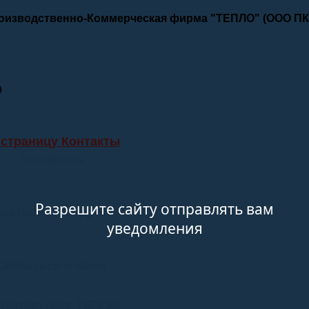
роизводственно-Коммерческая фирма "ТЕПЛО" (ООО П
9
 страницу Контакты
Телефоны
Разрешите сайту отправлять вам
лектронные адреса
уведомления
Связаться с нами
stagram ПКФ ТЕПЛО