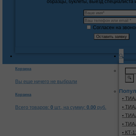
образцы, буклеты, выезд специалиста
Согласен на звоно
🔍
Корзина
🔍
Вы еще ничего не выбрали
Попул
Корзина
• ТИА
• ТИА
Всего товаров:
0
шт., на сумму:
0.00
руб.
• ТИА
• ТИА
• КТ-1