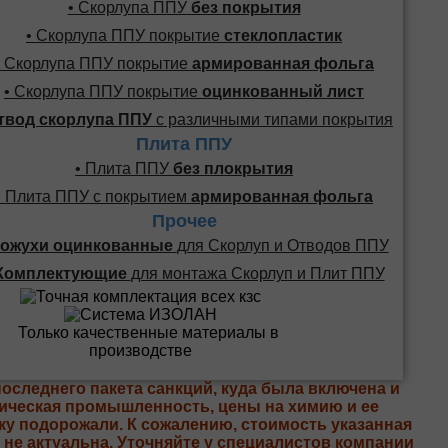
• Скорлупа ППУ
без покрытия
• Скорлупа ППУ покрытие
стеклопластик
• Скорлупа ППУ покрытие
армированная фольга
• Скорлупа ППУ покрытие
оцинкованный лист
твод скорлупа ППУ
с различными типами покрытия
Плита ППУ
• Плита ППУ
без плокрытия
• Плита ППУ с покрытием
армированная фольга
Прочее
ожухи оцинкованные
для Скорлуп и Отводов ППУ
Комплектующие
для монтажа Скорлуп и Плит ППУ
последнего пакета санкций, куда была включена и
ическая промышленность, цены на химию и ее
ку подорожали. К сожалению, стоимость указанная
е не актуальна. Уточняйте у специалистов компании