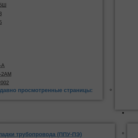
15Ш
3
5
-А
С-2АМ
2002
давно просмотренные страницы:
 заделки
ППУ
ладки трубопровода (ППУ-ПЭ)