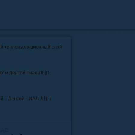
📞
+7 (4852) 91-96-22
info@pkfteplo.ru
✉
й теплоизоляционный слой
У и Лентой ТИАЛ-ЛЦП
той и Лентой ТИАЛ-ЛЦП
ВАС