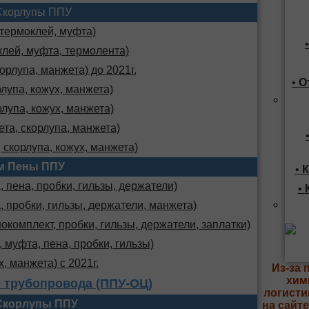
Скорлупы ППУ
 термоклей, муфта)
клей, муфта, термолента)
орлупа, манжета) до 2021г.
•
О
лупа, кожух, манжета)
лупа, кожух, манжета)
та, скорлупа, манжета)
 скорлупа, кожух, манжета)
м Пены ППУ
•
К
 пена, пробки, гильзы, держатели)
•
, пробки, гильзы, держатели, манжета)
комплект, пробки, гильзы, держатели, заплатки)
 муфта, пена, пробки, гильзы)
х, манжета) с 2021г.
Из-за 
хим
 трубопровода (ППУ-ОЦ)
логисти
Скорлупы ППУ
на сайт