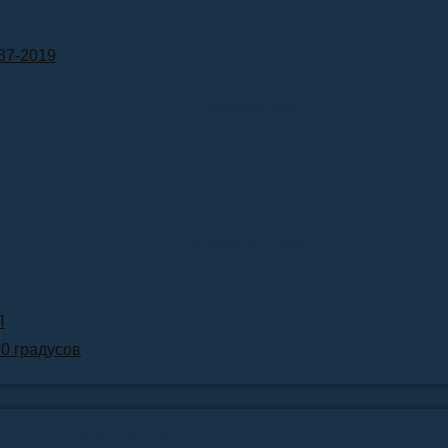
87-2019
Документы
Калькуляторы
Л
90 градусов
квизиты ПКФ ТЕПЛО