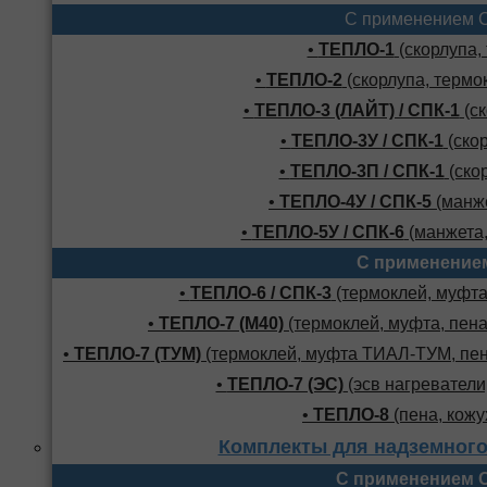
С применением 
•
ТЕПЛО-1
(скорлупа,
•
ТЕПЛО-2
(скорлупа, термо
•
ТЕПЛО-3 (ЛАЙТ) / СПК-1
(ск
•
ТЕПЛО-3У / СПК-1
(скор
•
ТЕПЛО-3П / СПК-1
(скор
•
ТЕПЛО-4У / СПК-5
(манже
•
ТЕПЛО-5У / СПК-6
(манжета,
С применение
•
ТЕПЛО-6 / СПК-3
(термоклей, муфта,
•
ТЕПЛО-7 (М40)
(термоклей, муфта, пена
•
ТЕПЛО-7 (ТУМ)
(термоклей, муфта ТИАЛ-ТУМ, пено
•
ТЕПЛО-7 (ЭС)
(эсв нагреватели,
•
ТЕПЛО-8
(пена, кожу
Комплекты для надземного
С применением 