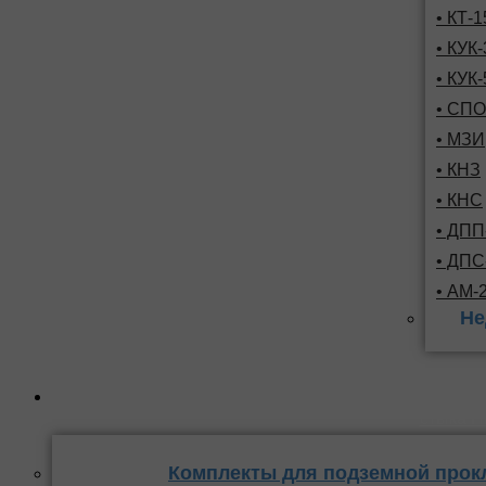
• КТ-
• КУК-
• КУК-
• СПО
• МЗИ
• КНЗ
• КНС
• ДПП
• ДП
• АМ-
Не
Комплекты
стыка 
Комплекты для подземной прок