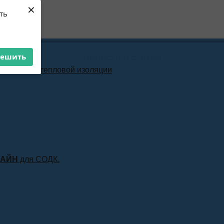
×
ть
решить
Новости и статьи
материала тепловой изоляции
ЛАЙН
для СОДК.