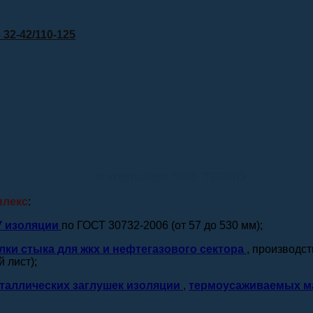
32-42/110-125
о компании ПКФ ТЕПЛО
плекс
:
У изоляции
по ГОСТ 30732-2006 (от 57 до 530 мм);
лки стыка для жкх и нефтегазового сектора
, производс
 лист);
таллических заглушек изоляции
,
термоусаживаемых м