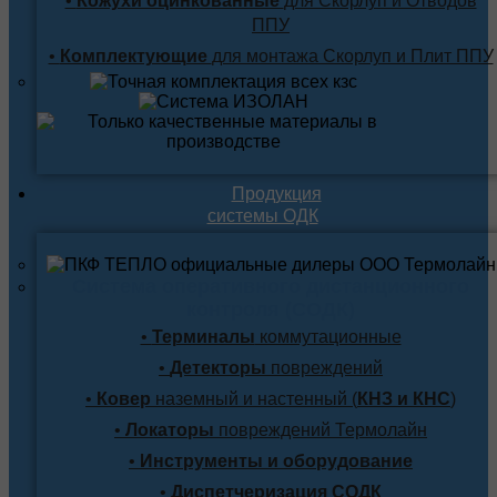
•
Кожухи оцинкованные
для Скорлуп и Отводов
ППУ
•
Комплектующие
для монтажа Скорлуп и Плит ППУ
Продукция
системы ОДК
Система оперативного дистанционного
контроля (СОДК)
•
Терминалы
коммутационные
•
Детекторы
повреждений
•
Ковер
наземный и настенный (
КНЗ и КНС
)
•
Локаторы
повреждений Термолайн
•
Инструменты и оборудование
•
Диспетчеризация СОДК