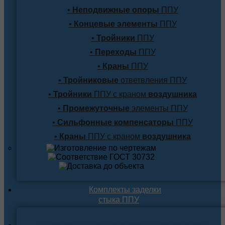
•
Неподвижные опоры
ППУ
•
Концевые элементы
ППУ
•
Тройники
ППУ
•
Переходы
ППУ
•
Краны
ППУ
•
Тройниковые
ответвления ППУ
•
Тройники
ППУ с краном
воздушника
•
Промежуточные
элементы ППУ
•
Сильфонные компенсаторы
ППУ
•
Краны
ППУ с краном
воздушника
Комплекты заделки
стыка ППУ
Комплекты для подземной прокладки