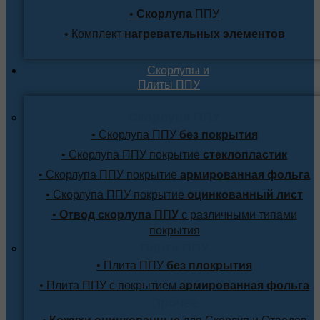
•
Скорлупа
ППУ
• Комплект
нагревательных элементов
Скорлупы и
Плиты ППУ
Скорлупа ППУ
• Скорлупа ППУ
без покрытия
• Скорлупа ППУ покрытие
стеклопластик
• Скорлупа ППУ покрытие
армированная фольга
• Скорлупа ППУ покрытие
оцинкованный лист
•
Отвод скорлупа ППУ
с различными типами
покрытия
Плита ППУ
• Плита ППУ
без плокрытия
• Плита ППУ с покрытием
армированная фольга
Прочее