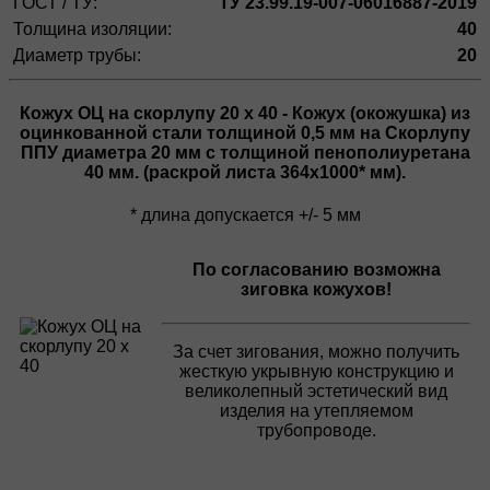
ГОСТ / ТУ:
ТУ 23.99.19-007-06016887-2019
Толщина изоляции:
40
Диаметр трубы:
20
Кожух ОЦ на скорлупу 20 х 40
- Кожух (окожушка) из
оцинкованной стали толщиной
0,5 мм
на Скорлупу
ППУ диаметра
20 мм
с толщиной пенополиуретана
40 мм
. (раскрой листа 364х1000* мм).
* длина допускается +/- 5 мм
По согласованию возможна
зиговка
кожухов!
За счет зигования, можно получить
жесткую укрывную конструкцию и
великолепный эстетический вид
изделия на утепляемом
трубопроводе.