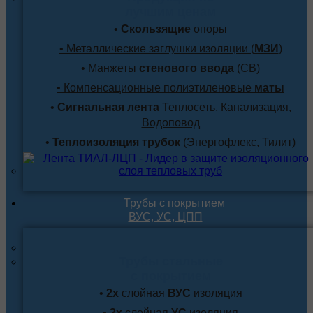
лучшим ценам
•
Скользящие
опоры
• Металлические заглушки изоляции (
МЗИ
)
• Манжеты
стенового ввода
(СВ)
• Компенсационные полиэтиленовые
маты
•
Сигнальная лента
Теплосеть, Канализация,
Водоповод
•
Теплоизоляция трубок
(Энергофлекс, Тилит)
Трубы с покрытием
ВУС, УС, ЦПП
Трубы стальные
с покрытием
•
2х
слойная
ВУС
изоляция
•
2х
слойная
УС
изоляция