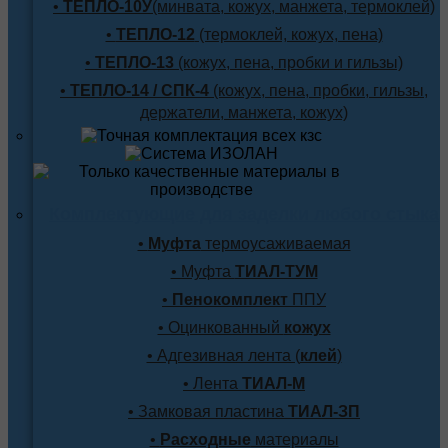
•
ТЕПЛО-10У
(минвата, кожух, манжета, термоклей)
•
ТЕПЛО-12
(термоклей, кожух, пена)
•
ТЕПЛО-13
(кожух, пена, пробки и гильзы)
•
ТЕПЛО-14 / СПК-4
(кожух, пена, пробки, гильзы,
держатели, манжета, кожух)
Комплектующие для заделки любого стыка
•
Муфта
термоусаживаемая
• Муфта
ТИАЛ-ТУМ
•
Пенокомплект
ППУ
• Оцинкованный
кожух
• Адгезивная лента (
клей
)
• Лента
ТИАЛ-М
• Замковая пластина
ТИАЛ-ЗП
•
Расходные
материалы