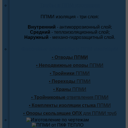
Трубы в ППМ изоляции
ППМИ изоляция - три слоя:
Внутренний
- антикоррозионный слой;
Средний
- теплоизоляционный слой;
Наружный
- механо-гидрозащитный слой.
Фасонные элементы в ППМ изоляции
•
Отводы ППМИ
•
Неподвижные опоры
ППМИ
•
Тройники
ППМИ
•
Переходы
ППМИ
•
Краны
ППМИ
•
Тройниковые
ответвления ППМИ
•
Комплекты изоляции стыка
ППМИ
•
Опоры скользящие ОПХ
для ППМИ труб