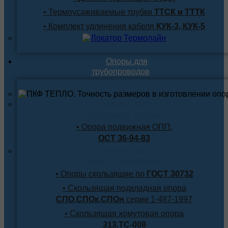
• Термоусаживаемые трубки
ТТСК и ТТТК
• Комплект удлинения кабеля
КУК-3, КУК-5
Опоры для
трубопроводов
Опоры для
стальной трубы
• Опора подвижная ОПП.
ОСТ 36-94-83
Опоры для
труб в изоляции
• Опоры скользящие по
ГОСТ 30732
• Скользящая подкладная опора
СПО,СПОк,СПОн
серии 1-487-1997
• Скользящая хомутовая опора
313.ТС-008