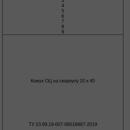
3
4
5
6
7
8
9
Кожух ОЦ на скорлупу 20 х 40
ТУ 23.99.19-007-06016887-2019