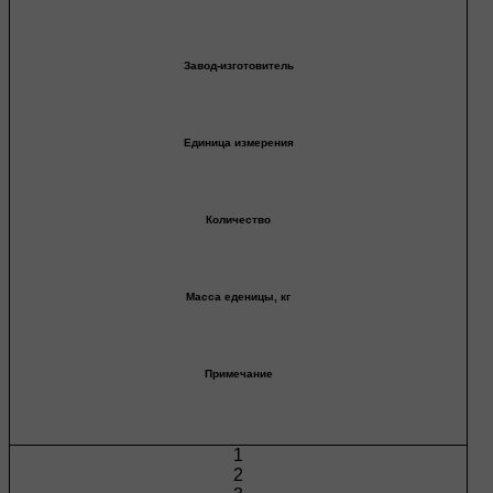
Завод-изготовитель
Единица измерения
Количество
Масса еденицы, кг
Примечание
1
2