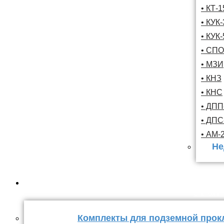
• КТ-
• КУК-
• КУК-
• СПО
• МЗИ
• КНЗ
• КНС
• ДПП
• ДП
• АМ-
Не
Комплекты
стыка 
Комплекты для подземной прок