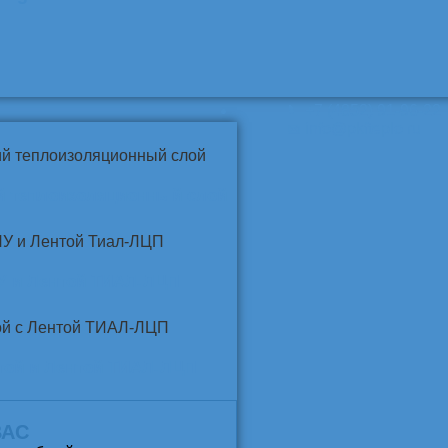
📞
+7 (4852) 91-96-22
info@pkfteplo.ru
✉
й теплоизоляционный слой
У и Лентой ТИАЛ-ЛЦП
той и Лентой ТИАЛ-ЛЦП
ВАС