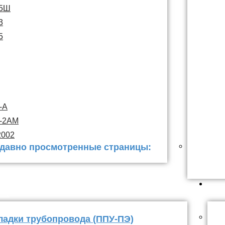
15Ш
3
5
-А
С-2АМ
2002
давно просмотренные страницы:
 заделки
ППУ
ладки трубопровода (ППУ-ПЭ)