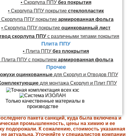
• Скорлупа ППУ
без покрытия
• Скорлупа ППУ покрытие
стеклопластик
• Скорлупа ППУ покрытие
армированная фольга
• Скорлупа ППУ покрытие
оцинкованный лист
твод скорлупа ППУ
с различными типами покрытия
Плита ППУ
• Плита ППУ
без плокрытия
• Плита ППУ с покрытием
армированная фольга
Прочее
ожухи оцинкованные
для Скорлуп и Отводов ППУ
Комплектующие
для монтажа Скорлуп и Плит ППУ
последнего пакета санкций, куда была включена и
ическая промышленность, цены на химию и ее
ку подорожали. К сожалению, стоимость указанная
е не актуальна. Уточняйте у специалистов компании