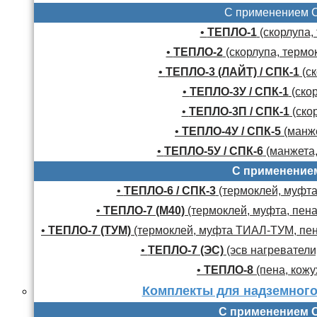
С применением 
•
ТЕПЛО-1
(скорлупа,
•
ТЕПЛО-2
(скорлупа, термо
•
ТЕПЛО-3 (ЛАЙТ) / СПК-1
(ск
•
ТЕПЛО-3У / СПК-1
(скор
•
ТЕПЛО-3П / СПК-1
(скор
•
ТЕПЛО-4У / СПК-5
(манже
•
ТЕПЛО-5У / СПК-6
(манжета,
С применение
•
ТЕПЛО-6 / СПК-3
(термоклей, муфта,
•
ТЕПЛО-7 (М40)
(термоклей, муфта, пена
•
ТЕПЛО-7 (ТУМ)
(термоклей, муфта ТИАЛ-ТУМ, пено
•
ТЕПЛО-7 (ЭС)
(эсв нагреватели,
•
ТЕПЛО-8
(пена, кожу
Комплекты для надземного
С применением 