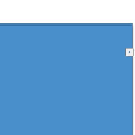
+
+
+
+
+
+
+