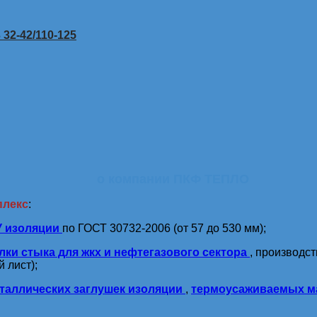
32-42/110-125
о компании ПКФ ТЕПЛО
плекс
:
У изоляции
по ГОСТ 30732-2006 (от 57 до 530 мм);
лки стыка для жкх и нефтегазового сектора
, производс
 лист);
таллических заглушек изоляции
,
термоусаживаемых м