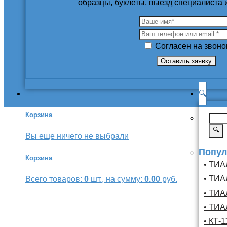
образцы, буклеты, выезд специалиста
Согласен на звоно
🔍
Корзина
🔍
Вы еще ничего не выбрали
Попул
Корзина
• ТИА
• ТИА
Всего товаров:
0
шт., на сумму:
0.00
руб.
• ТИА
• ТИА
• КТ-1