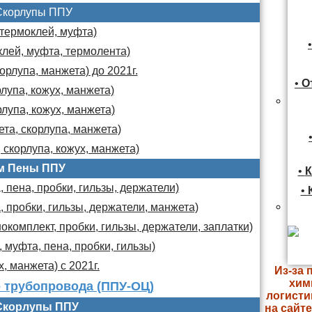
Скорлупы ППУ
 термоклей, муфта)
клей, муфта, термолента)
орлупа, манжета) до 2021г.
•
О
лупа, кожух, манжета)
лупа, кожух, манжета)
та, скорлупа, манжета)
 скорлупа, кожух, манжета)
м Пены ППУ
•
К
 пена, пробки, гильзы, держатели)
•
, пробки, гильзы, держатели, манжета)
комплект, пробки, гильзы, держатели, заплатки)
 муфта, пена, пробки, гильзы)
х, манжета) с 2021г.
Из-за 
хим
 трубопровода (ППУ-ОЦ)
логисти
Скорлупы ППУ
на сайт