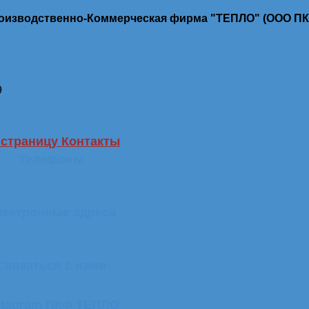
роизводственно-Коммерческая фирма "ТЕПЛО" (ООО П
9
 страницу Контакты
Телефоны
лектронные адреса
Связаться с нами
stagram ПКФ ТЕПЛО