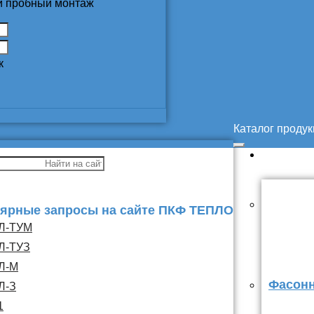
 и пробный монтаж
к
Каталог проду
ярные запросы на сайте ПКФ ТЕПЛО
Л-ТУМ
Л-ТУЗ
Л-М
Фасонн
Л-З
1