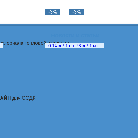
-3%
-3%
Новости и статьи
материала тепловой изоляции
0.14 кг / 1 шт
0.26 кг / 1 м.п.
ЛАЙН
для СОДК.