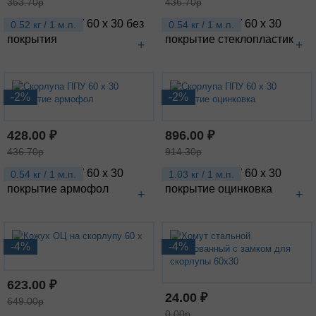
353.70р
436.70р
Скорлупа ППУ 60 х 30 без
Скорлупа ППУ 60 х 30
0.52 кг / 1 м.п.
0.54 кг / 1 м.п.
покрытия
покрытие стеклопластик
+
+
-2%
-2%
428.00 ₽
896.00 ₽
436.70р
914.30р
Скорлупа ППУ 60 х 30
Скорлупа ППУ 60 х 30
0.54 кг / 1 м.п.
1.03 кг / 1 м.п.
покрытие армофол
покрытие оцинковка
+
+
-4%
-4%
623.00 ₽
24.00 ₽
649.00р
0.00р