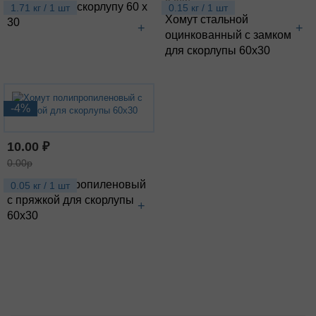
Кожух ОЦ на скорлупу 60 х
1.71 кг / 1 шт
0.15 кг / 1 шт
Хомут стальной
30
+
+
оцинкованный с замком
для скорлупы 60х30
-4%
10.00 ₽
0.00р
Хомут полипропиленовый
0.05 кг / 1 шт
с пряжкой для скорлупы
+
60х30