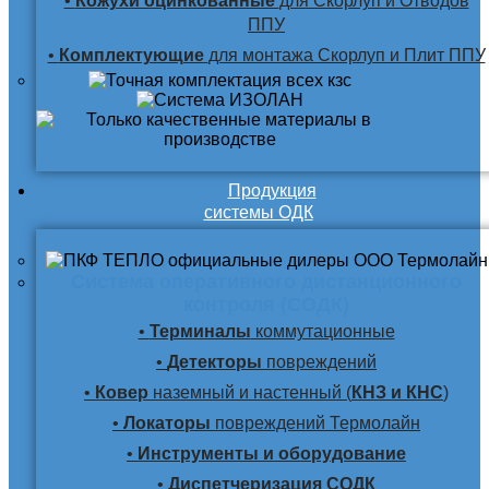
•
Кожухи оцинкованные
для Скорлуп и Отводов
ППУ
•
Комплектующие
для монтажа Скорлуп и Плит ППУ
Продукция
системы ОДК
Система оперативного дистанционного
контроля (СОДК)
•
Терминалы
коммутационные
•
Детекторы
повреждений
•
Ковер
наземный и настенный (
КНЗ и КНС
)
•
Локаторы
повреждений Термолайн
•
Инструменты и оборудование
•
Диспетчеризация СОДК