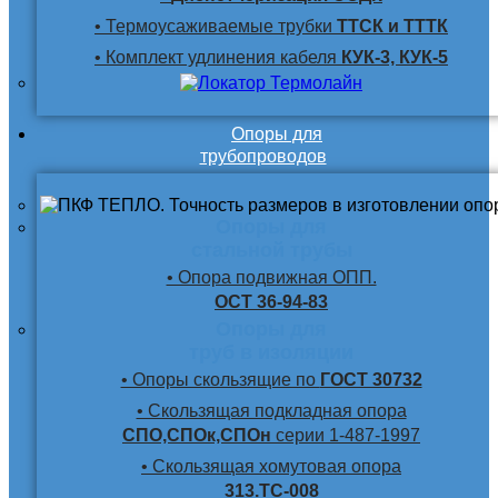
• Термоусаживаемые трубки
ТТСК и ТТТК
• Комплект удлинения кабеля
КУК-3, КУК-5
Опоры для
трубопроводов
Опоры для
стальной трубы
• Опора подвижная ОПП.
ОСТ 36-94-83
Опоры для
труб в изоляции
• Опоры скользящие по
ГОСТ 30732
• Скользящая подкладная опора
СПО,СПОк,СПОн
серии 1-487-1997
• Скользящая хомутовая опора
313.ТС-008