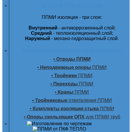
Трубы в ППМ изоляции
ППМИ изоляция - три слоя:
Внутренний
- антикоррозионный слой;
Средний
- теплоизоляционный слой;
Наружный
- механо-гидрозащитный слой.
Фасонные элементы в ППМ изоляции
•
Отводы ППМИ
•
Неподвижные опоры
ППМИ
•
Тройники
ППМИ
•
Переходы
ППМИ
•
Краны
ППМИ
•
Тройниковые
ответвления ППМИ
•
Комплекты изоляции стыка
ППМИ
•
Опоры скользящие ОПХ
для ППМИ труб