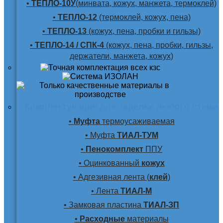
•
ТЕПЛО-10У
(минвата, кожух, манжета, термоклей)
•
ТЕПЛО-12
(термоклей, кожух, пена)
•
ТЕПЛО-13
(кожух, пена, пробки и гильзы)
•
ТЕПЛО-14 / СПК-4
(кожух, пена, пробки, гильзы,
держатели, манжета, кожух)
Комплектующие для заделки любого стыка
•
Муфта
термоусаживаемая
• Муфта
ТИАЛ-ТУМ
•
Пенокомплект
ППУ
• Оцинкованный
кожух
• Адгезивная лента (
клей
)
• Лента
ТИАЛ-М
• Замковая пластина
ТИАЛ-ЗП
•
Расходные
материалы