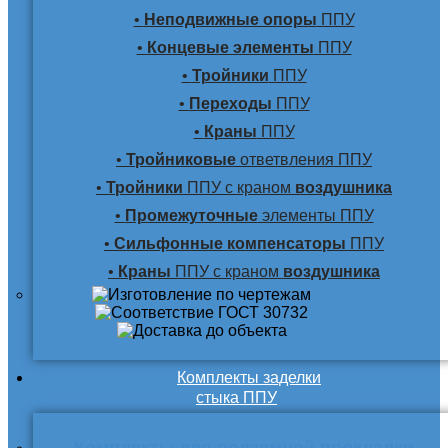
•
Неподвижные опоры
ППУ
•
Концевые элементы
ППУ
•
Тройники
ППУ
•
Переходы
ППУ
•
Краны
ППУ
•
Тройниковые
ответвления ППУ
•
Тройники
ППУ с краном
воздушника
•
Промежуточные
элементы ППУ
•
Сильфонные компенсаторы
ППУ
•
Краны
ППУ с краном
воздушника
Комплекты заделки
стыка ППУ
Комплекты для подземной прокладки