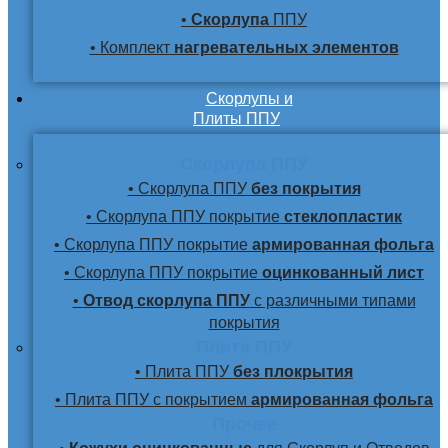
•
Скорлупа
ППУ
• Комплект
нагревательных элементов
Скорлупы и
Плиты ППУ
Скорлупа ППУ
• Скорлупа ППУ
без покрытия
• Скорлупа ППУ покрытие
стеклопластик
• Скорлупа ППУ покрытие
армированная фольга
• Скорлупа ППУ покрытие
оцинкованный лист
•
Отвод скорлупа ППУ
с различными типами
покрытия
Плита ППУ
• Плита ППУ
без плокрытия
• Плита ППУ с покрытием
армированная фольга
Прочее