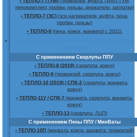
•
ТЕПЛО-7 (ТУМ)
(термоклей, муфта ТИАЛ-ТУМ,
пенокомплект, пробки, гильзы, держатели, заплатки)
•
ТЕПЛО-7 (ЭС)
(эсв нагреватели, муфта, пена,
пробки, гильзы)
•
ТЕПЛО-8
(пена, кожух, манжета) с 2021г.
Комплекты для надземного трубопровода
(ППУ-ОЦ)
С применением Скорлупы ППУ
•
ТЕПЛО-8 (2019)
(скорлупа, кожух)
•
ТЕПЛО-9
(термоклей, скорлупа, кожух)
•
ТЕПЛО-10 (2019) / СПК-2
(скорлупа, манжета,
кожух)
•
ТЕПЛО-11У / СПК-7
(манжета, скорлупа, манжета,
кожух)
•
ТЕПЛО-13
(скорлупа, ЛЦП)
С применением Пены ППУ / МинВаты
•
ТЕПЛО-10П
(минвата, кожух, манжета, термоклей)