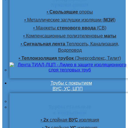
лучшим ценам
•
Скользящие
опоры
• Металлические заглушки изоляции (
МЗИ
)
• Манжеты
стенового ввода
(СВ)
• Компенсационные полиэтиленовые
маты
•
Сигнальная лента
Теплосеть, Канализация,
Водоповод
•
Теплоизоляция трубок
(Энергофлекс, Тилит)
Трубы с покрытием
ВУС, УС, ЦПП
Трубы стальные
с покрытием
•
2х
слойная
ВУС
изоляция
•
2х
слойная
УС
изоляция