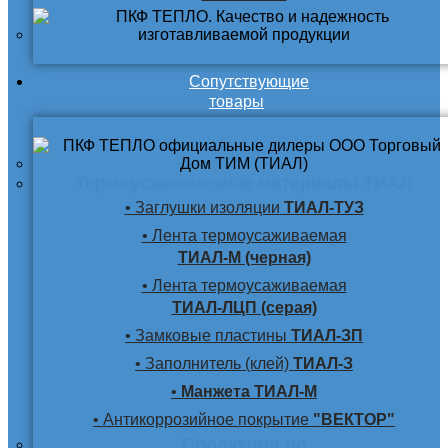
Сопутствующие
товары
Термоусаживаемые материалы ТИАЛ
• Заглушки изоляции
ТИАЛ-ТУЗ
• Лента термоусаживаемая
ТИАЛ-М (черная)
• Лента термоусаживаемая
ТИАЛ-ЛЦП (серая)
• Замковые пластины
ТИАЛ-ЗП
• Заполнитель (клей)
ТИАЛ-З
•
Манжета ТИАЛ-М
• Антикоррозийное покрытие
"ВЕКТОР"
Продукция по