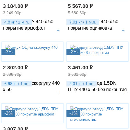
3 184.00 ₽
5 567.00 ₽
3 249.00р
5 680.60р
Скорлупа ППУ 440 х 50
Скорлупа ППУ 440 х 50
4.8 кг / 1 м.п.
7.01 кг / 1 м.п.
покрытие армофол
покрытие оцинковка
+
+
-3%
-2%
2 802.00 ₽
3 461.00 ₽
2 888.70р
3 531.60р
Кожух ОЦ на скорлупу 440
Скорлупа отвод 1,5DN
6.98 кг / 1 шт
2.31 кг / 1 шт
х 50
ППУ 440 х 50 без покрытия
+
+
-3%
-1%
3 807.00 ₽