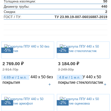
Толщина изоляции:
50
Диаметр трубы:
440
Скидка:
2
ГОСТ / ТУ:
ТУ 23.99.19-007-06016887-2019
-5%
-2%
2 769.00 ₽
3 184.00 ₽
2 914.70р
3 249.00р
Скорлупа ППУ 440 х 50 без
Скорлупа ППУ 440 х 50
4.69 кг / 1 м.п.
4.8 кг / 1 м.п.
покрытия
покрытие стеклопластик
+
+
-2%
-2%