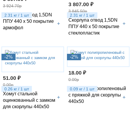
3 807.00 ₽
3 924.70р
3 845.50р
Скорлупа отвод 1,5DN
2.31 кг / 1 шт
2.31 кг / 1 шт
Скорлупа отвод 1,5DN
ППУ 440 х 50 покрытие
+
+
ППУ 440 х 50 покрытие
армофол
стеклопластик
-2%
-2%
18.00 ₽
51.00 ₽
0.00р
0.00р
Хомут полипропиленовый
0.26 кг / 1 шт
0.09 кг / 1 шт
Хомут стальной
с пряжкой для скорлупы
+
+
оцинкованный с замком
440х50
для скорлупы 440х50