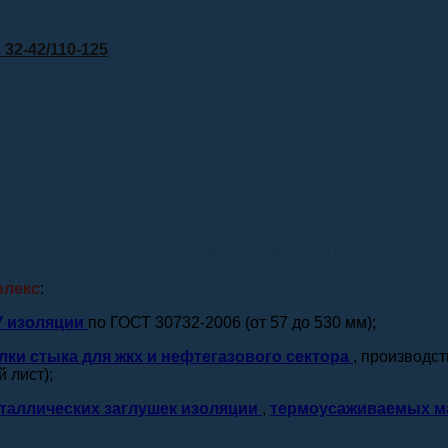
32-42/110-125
о компании ПКФ ТЕПЛО
плекс
:
У изоляции
по ГОСТ 30732-2006 (от 57 до 530 мм);
лки стыка для жкх и нефтегазового сектора
, производс
 лист);
таллических заглушек изоляции
,
термоусаживаемых м