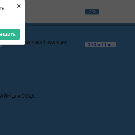
×
ть
-4%
решить
Новости и статьи
материала тепловой изоляции
0.53 кг / 1 шт
ЛАЙН
для СОДК.