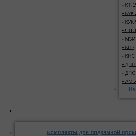
• КТ-
• КУК-
• КУК-
• СПО
• МЗИ
• КНЗ
• КНС
• ДПП
• ДП
• АМ-
Не
Комплекты
стыка 
Комплекты для подземной прок