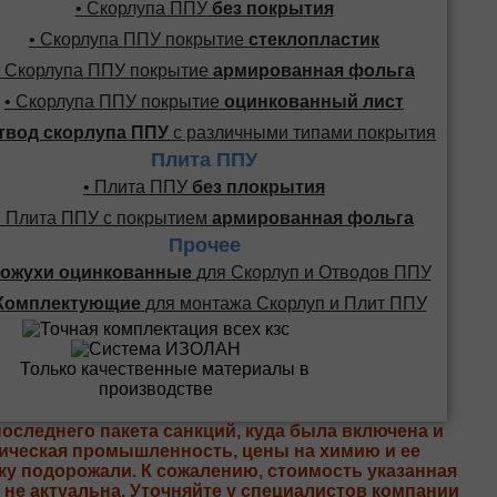
• Скорлупа ППУ
без покрытия
• Скорлупа ППУ покрытие
стеклопластик
• Скорлупа ППУ покрытие
армированная фольга
• Скорлупа ППУ покрытие
оцинкованный лист
твод скорлупа ППУ
с различными типами покрытия
Плита ППУ
• Плита ППУ
без плокрытия
• Плита ППУ с покрытием
армированная фольга
Прочее
ожухи оцинкованные
для Скорлуп и Отводов ППУ
Комплектующие
для монтажа Скорлуп и Плит ППУ
последнего пакета санкций, куда была включена и
ическая промышленность, цены на химию и ее
ку подорожали. К сожалению, стоимость указанная
е не актуальна. Уточняйте у специалистов компании