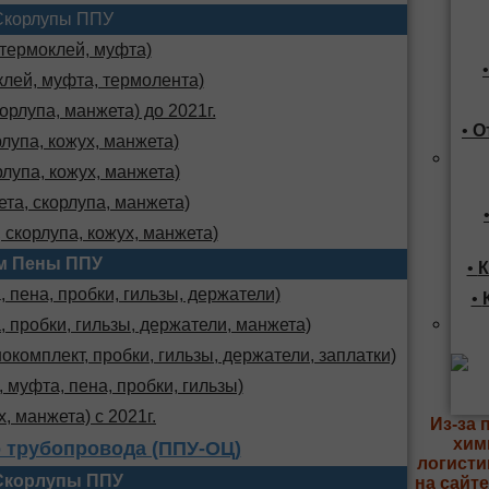
Скорлупы ППУ
 термоклей, муфта)
клей, муфта, термолента)
орлупа, манжета) до 2021г.
•
О
лупа, кожух, манжета)
лупа, кожух, манжета)
та, скорлупа, манжета)
 скорлупа, кожух, манжета)
м Пены ППУ
•
К
 пена, пробки, гильзы, держатели)
•
, пробки, гильзы, держатели, манжета)
комплект, пробки, гильзы, держатели, заплатки)
 муфта, пена, пробки, гильзы)
х, манжета) с 2021г.
Из-за 
хим
 трубопровода (ППУ-ОЦ)
логисти
Скорлупы ППУ
на сайт