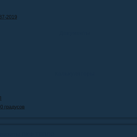
87-2019
Документы
Калькуляторы
Л
90 градусов
квизиты ПКФ ТЕПЛО