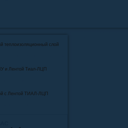
📞
+7 (4852) 91-96-22
info@pkfteplo.ru
✉
й теплоизоляционный слой
У и Лентой ТИАЛ-ЛЦП
той и Лентой ТИАЛ-ЛЦП
ВАС