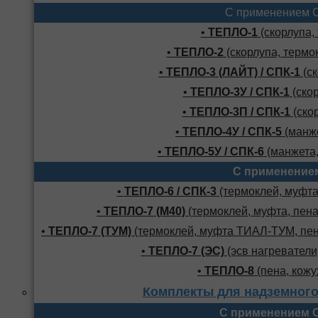
С применением 
•
ТЕПЛО-1
(скорлупа,
•
ТЕПЛО-2
(скорлупа, термо
•
ТЕПЛО-3 (ЛАЙТ) / СПК-1
(ск
•
ТЕПЛО-3У / СПК-1
(скор
•
ТЕПЛО-3П / СПК-1
(скор
•
ТЕПЛО-4У / СПК-5
(манже
•
ТЕПЛО-5У / СПК-6
(манжета,
С применение
•
ТЕПЛО-6 / СПК-3
(термоклей, муфта,
•
ТЕПЛО-7 (М40)
(термоклей, муфта, пена
•
ТЕПЛО-7 (ТУМ)
(термоклей, муфта ТИАЛ-ТУМ, пено
•
ТЕПЛО-7 (ЭС)
(эсв нагреватели,
•
ТЕПЛО-8
(пена, кожу
Комплекты для надземного
С применением 