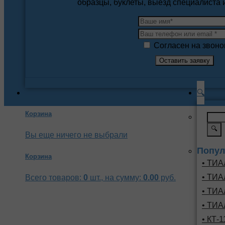
образцы, буклеты, выезд специалиста
Согласен на звоно
🔍
Корзина
🔍
Вы еще ничего не выбрали
Попул
Корзина
• ТИА
• ТИА
Всего товаров:
0
шт., на сумму:
0.00
руб.
• ТИА
• ТИА
• КТ-1