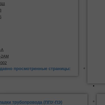
15Ш
3
5
-А
С-2АМ
2002
давно просмотренные страницы:
 заделки
ППУ
ладки трубопровода (ППУ-ПЭ)