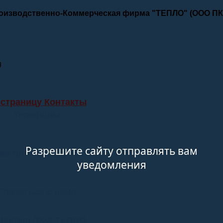
роизводственно-Коммерческая фирма "ТЕПЛО" (ООО П
9
 страницу Контакты
Телефоны
Разрешите сайту отправлять вам
лектронные адреса
уведомления
Связаться с нами
stagram ПКФ ТЕПЛО