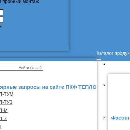
 и пробный монтаж
к
Каталог проду
ярные запросы на сайте ПКФ ТЕПЛО
Л-ТУМ
Л-ТУЗ
Л-М
Фасонн
Л-З
1