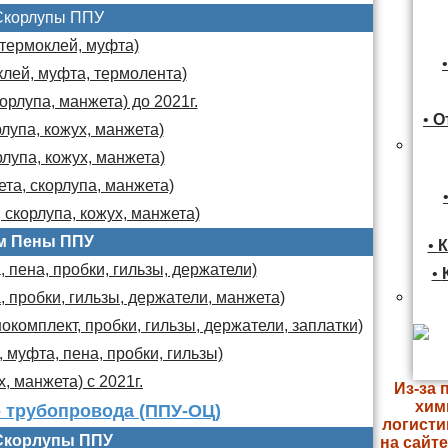
Скорлупы ППУ
 термоклей, муфта)
клей, муфта, термолента)
орлупа, манжета) до 2021г.
•
О
лупа, кожух, манжета)
лупа, кожух, манжета)
та, скорлупа, манжета)
 скорлупа, кожух, манжета)
м Пены ППУ
•
К
 пена, пробки, гильзы, держатели)
•
, пробки, гильзы, держатели, манжета)
комплект, пробки, гильзы, держатели, заплатки)
 муфта, пена, пробки, гильзы)
х, манжета) с 2021г.
Из-за 
хим
 трубопровода (ППУ-ОЦ)
логисти
Скорлупы ППУ
на сайт