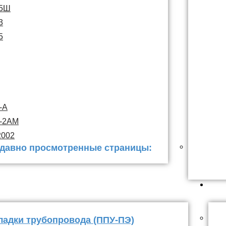
15Ш
3
5
-А
С-2АМ
2002
давно просмотренные страницы:
 заделки
ППУ
ладки трубопровода (ППУ-ПЭ)