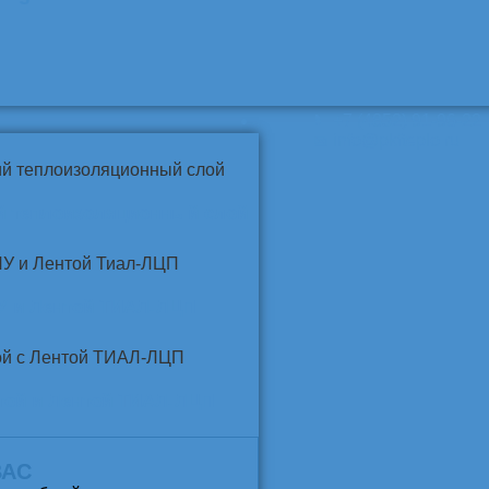
📞
+7 (4852) 91-96-22
info@pkfteplo.ru
✉
й теплоизоляционный слой
У и Лентой ТИАЛ-ЛЦП
той и Лентой ТИАЛ-ЛЦП
ВАС