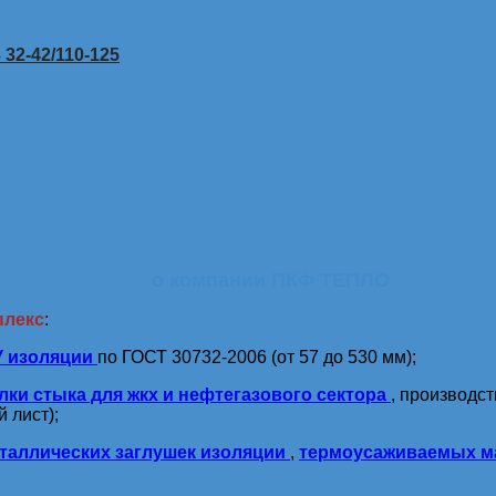
32-42/110-125
о компании ПКФ ТЕПЛО
плекс
:
У изоляции
по ГОСТ 30732-2006 (от 57 до 530 мм);
лки стыка для жкх и нефтегазового сектора
, производс
 лист);
таллических заглушек изоляции
,
термоусаживаемых м