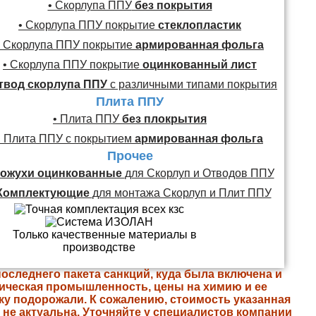
• Скорлупа ППУ
без покрытия
• Скорлупа ППУ покрытие
стеклопластик
• Скорлупа ППУ покрытие
армированная фольга
• Скорлупа ППУ покрытие
оцинкованный лист
твод скорлупа ППУ
с различными типами покрытия
Плита ППУ
• Плита ППУ
без плокрытия
• Плита ППУ с покрытием
армированная фольга
Прочее
ожухи оцинкованные
для Скорлуп и Отводов ППУ
Комплектующие
для монтажа Скорлуп и Плит ППУ
последнего пакета санкций, куда была включена и
ическая промышленность, цены на химию и ее
ку подорожали. К сожалению, стоимость указанная
е не актуальна. Уточняйте у специалистов компании