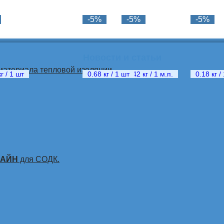
-5%
-5%
-5%
Новости и статьи
материала тепловой изоляции
шт
г / 1 шт
0.68 кг / 1 шт
1.42 кг / 1 м.п.
0.18 кг /
ЛАЙН
для СОДК.