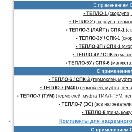
С применением 
•
ТЕПЛО-1
(скорлупа,
•
ТЕПЛО-2
(скорлупа, термо
•
ТЕПЛО-3 (ЛАЙТ) / СПК-1
(ск
•
ТЕПЛО-3У / СПК-1
(скор
•
ТЕПЛО-3П / СПК-1
(скор
•
ТЕПЛО-4У / СПК-5
(манже
•
ТЕПЛО-5У / СПК-6
(манжета,
С применение
•
ТЕПЛО-6 / СПК-3
(термоклей, муфта,
•
ТЕПЛО-7 (М40)
(термоклей, муфта, пена
•
ТЕПЛО-7 (ТУМ)
(термоклей, муфта ТИАЛ-ТУМ, пено
•
ТЕПЛО-7 (ЭС)
(эсв нагреватели,
•
ТЕПЛО-8
(пена, кожу
Комплекты для надземного
С применением 