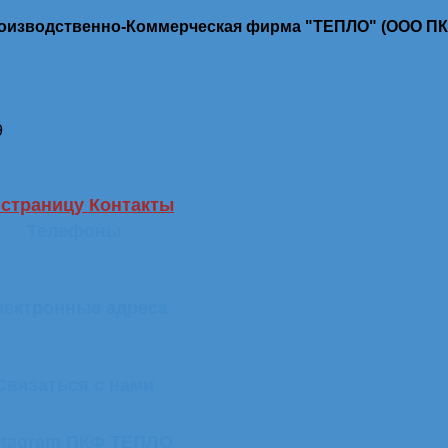
роизводственно-Коммерческая фирма "ТЕПЛО" (ООО П
9
 страницу Контакты
Телефоны
лектронные адреса
Связаться с нами
stagram ПКФ ТЕПЛО