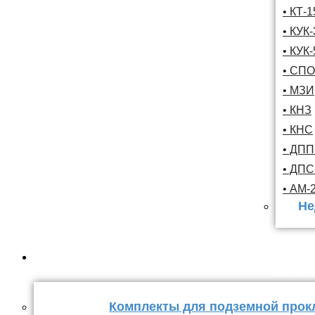
• КТ-
• КУК-
• КУК-
• СПО
• МЗИ
• КНЗ
• КНС
• ДПП
• ДП
• АМ-
Не
Комплекты
стыка 
Комплекты для подземной прок