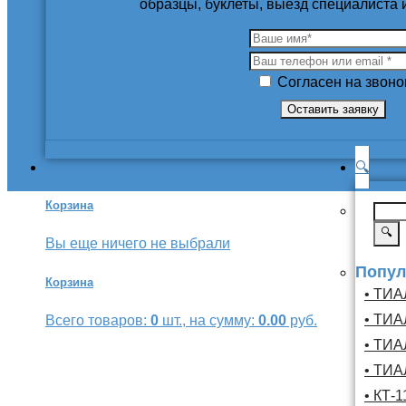
образцы, буклеты, выезд специалиста
Согласен на звоно
🔍
Корзина
🔍
Вы еще ничего не выбрали
Попул
Корзина
• ТИА
• ТИА
Всего товаров:
0
шт., на сумму:
0.00
руб.
• ТИА
• ТИА
• КТ-1