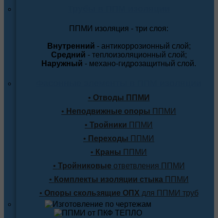
Трубы в ППМ изоляции
ППМИ изоляция - три слоя:
Внутренний
- антикоррозионный слой;
Средний
- теплоизоляционный слой;
Наружный
- механо-гидрозащитный слой.
Фасонные элементы в ППМ изоляции
•
Отводы ППМИ
•
Неподвижные опоры
ППМИ
•
Тройники
ППМИ
•
Переходы
ППМИ
•
Краны
ППМИ
•
Тройниковые
ответвления ППМИ
•
Комплекты изоляции стыка
ППМИ
•
Опоры скользящие ОПХ
для ППМИ труб