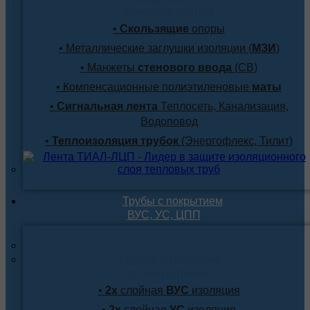
лучшим ценам
•
Скользящие
опоры
• Металлические заглушки изоляции (
МЗИ
)
• Манжеты
стенового ввода
(СВ)
• Компенсационные полиэтиленовые
маты
•
Сигнальная лента
Теплосеть, Канализация,
Водоповод
•
Теплоизоляция трубок
(Энергофлекс, Тилит)
Трубы с покрытием
ВУС, УС, ЦПП
Трубы стальные
с покрытием
•
2х
слойная
ВУС
изоляция
•
2х
слойная
УС
изоляция