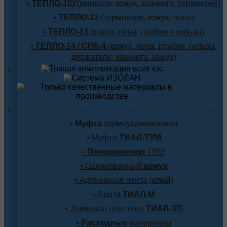
•
ТЕПЛО-10У
(минвата, кожух, манжета, термоклей)
•
ТЕПЛО-12
(термоклей, кожух, пена)
•
ТЕПЛО-13
(кожух, пена, пробки и гильзы)
•
ТЕПЛО-14 / СПК-4
(кожух, пена, пробки, гильзы,
держатели, манжета, кожух)
Комплектующие для заделки любого стыка
•
Муфта
термоусаживаемая
• Муфта
ТИАЛ-ТУМ
•
Пенокомплект
ППУ
• Оцинкованный
кожух
• Адгезивная лента (
клей
)
• Лента
ТИАЛ-М
• Замковая пластина
ТИАЛ-ЗП
•
Расходные
материалы