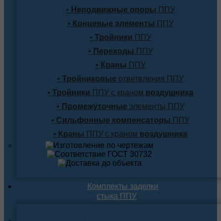
•
Неподвижные опоры
ППУ
•
Концевые элементы
ППУ
•
Тройники
ППУ
•
Переходы
ППУ
•
Краны
ППУ
•
Тройниковые
ответвления ППУ
•
Тройники
ППУ с краном
воздушника
•
Промежуточные
элементы ППУ
•
Сильфонные компенсаторы
ППУ
•
Краны
ППУ с краном
воздушника
Комплекты заделки
стыка ППУ
Комплекты для подземной прокладки