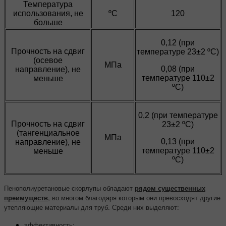
Температура
использования, не
ºС
120
больше
0,12 (при
Прочность на сдвиг
температуре 23±2 ºС)
(осевое
МПа
0,08 (при
направление), не
температуре 110±2
меньше
ºС)
0,2 (при температуре
Прочность на сдвиг
23±2 ºС)
(тангенциальное
МПа
0,13 (при
направление), не
температуре 110±2
меньше
ºС)
Пенополиуретановые скорлупы обладают
рядом существенных
преимуществ
, во многом благодаря которым они превосходят другие
утепляющие материалы для труб. Среди них выделяют:
эффективность;