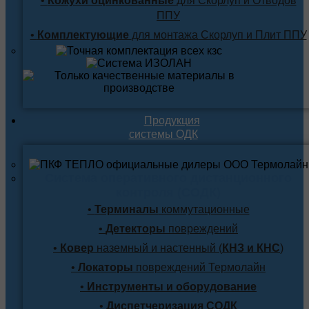
•
Кожухи оцинкованные
для Скорлуп и Отводов
ППУ
•
Комплектующие
для монтажа Скорлуп и Плит ППУ
Продукция
системы ОДК
Система оперативного дистанционного
контроля (СОДК)
•
Терминалы
коммутационные
•
Детекторы
повреждений
•
Ковер
наземный и настенный (
КНЗ и КНС
)
•
Локаторы
повреждений Термолайн
•
Инструменты и оборудование
•
Диспетчеризация СОДК