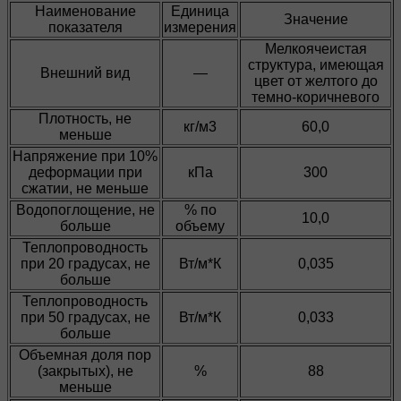
Наименование
Единица
Значение
показателя
измерения
Мелкоячеистая
структура, имеющая
Внешний вид
—
цвет от желтого до
темно-коричневого
Плотность, не
кг/м3
60,0
меньше
Напряжение при 10%
деформации при
кПа
300
сжатии, не меньше
Водопоглощение, не
% по
10,0
больше
объему
Теплопроводность
при 20 градусах, не
Вт/м*К
0,035
больше
Теплопроводность
при 50 градусах, не
Вт/м*К
0,033
больше
Объемная доля пор
(закрытых), не
%
88
меньше