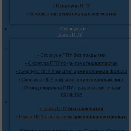
•
Скорлупа
ППУ
• Комплект
нагревательных элементов
Скорлупы и
Плиты ППУ
Скорлупа ППУ
• Скорлупа ППУ
без покрытия
• Скорлупа ППУ покрытие
стеклопластик
• Скорлупа ППУ покрытие
армированная фольга
• Скорлупа ППУ покрытие
оцинкованный лист
•
Отвод скорлупа ППУ
с различными типами
покрытия
Плита ППУ
• Плита ППУ
без плокрытия
• Плита ППУ с покрытием
армированная фольга
Прочее