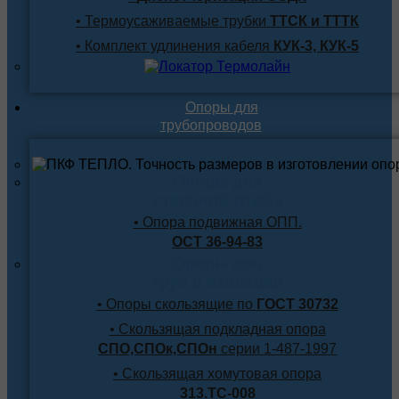
• Термоусаживаемые трубки
ТТСК и ТТТК
• Комплект удлинения кабеля
КУК-3, КУК-5
Опоры для
трубопроводов
Опоры для
стальной трубы
• Опора подвижная ОПП.
ОСТ 36-94-83
Опоры для
труб в изоляции
• Опоры скользящие по
ГОСТ 30732
• Скользящая подкладная опора
СПО,СПОк,СПОн
серии 1-487-1997
• Скользящая хомутовая опора
313.ТС-008