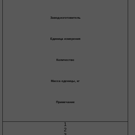
Завод-изготовитель
Единица измерения
Количество
Масса еденицы, кг
Примечание
1
2