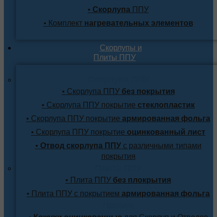
•
Скорлупа
ППУ
• Комплект
нагревательных элементов
Скорлупы и
Плиты ППУ
Скорлупа ППУ
• Скорлупа ППУ
без покрытия
• Скорлупа ППУ покрытие
стеклопластик
• Скорлупа ППУ покрытие
армированная фольга
• Скорлупа ППУ покрытие
оцинкованный лист
•
Отвод скорлупа ППУ
с различными типами
покрытия
Плита ППУ
• Плита ППУ
без плокрытия
• Плита ППУ с покрытием
армированная фольга
Прочее