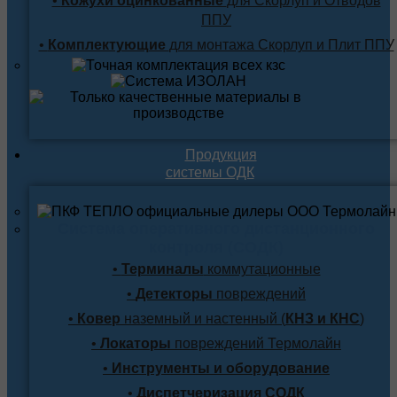
•
Кожухи оцинкованные
для Скорлуп и Отводов
ППУ
•
Комплектующие
для монтажа Скорлуп и Плит ППУ
Продукция
системы ОДК
Система оперативного дистанционного
контроля (СОДК)
•
Терминалы
коммутационные
•
Детекторы
повреждений
•
Ковер
наземный и настенный (
КНЗ и КНС
)
•
Локаторы
повреждений Термолайн
•
Инструменты и оборудование
•
Диспетчеризация СОДК