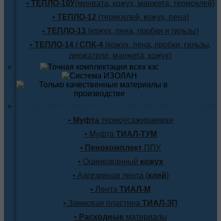
•
ТЕПЛО-10У
(минвата, кожух, манжета, термоклей)
•
ТЕПЛО-12
(термоклей, кожух, пена)
•
ТЕПЛО-13
(кожух, пена, пробки и гильзы)
•
ТЕПЛО-14 / СПК-4
(кожух, пена, пробки, гильзы,
держатели, манжета, кожух)
Комплектующие для заделки любого стыка
•
Муфта
термоусаживаемая
• Муфта
ТИАЛ-ТУМ
•
Пенокомплект
ППУ
• Оцинкованный
кожух
• Адгезивная лента (
клей
)
• Лента
ТИАЛ-М
• Замковая пластина
ТИАЛ-ЗП
•
Расходные
материалы