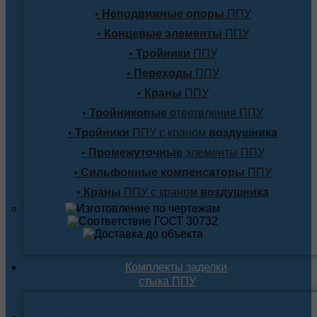
•
Неподвижные опоры
ППУ
•
Концевые элементы
ППУ
•
Тройники
ППУ
•
Переходы
ППУ
•
Краны
ППУ
•
Тройниковые
ответвления ППУ
•
Тройники
ППУ с краном
воздушника
•
Промежуточные
элементы ППУ
•
Сильфонные компенсаторы
ППУ
•
Краны
ППУ с краном
воздушника
Комплекты заделки
стыка ППУ
Комплекты для подземной прокладки