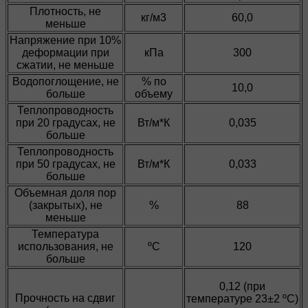
Плотность, не
кг/м3
60,0
меньше
Напряжение при 10%
деформации при
кПа
300
сжатии, не меньше
Водопоглощение, не
% по
10,0
больше
объему
Теплопроводность
при 20 градусах, не
Вт/м*К
0,035
больше
Теплопроводность
при 50 градусах, не
Вт/м*К
0,033
больше
Объемная доля пор
(закрытых), не
%
88
меньше
Температура
использования, не
ºС
120
больше
0,12 (при
Прочность на сдвиг
температуре 23±2 ºС)