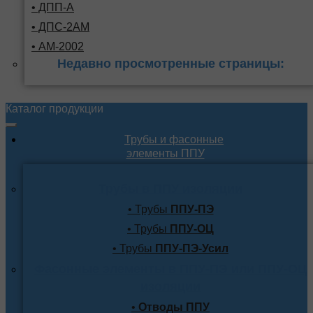
• ДПП-А
• ДПС-2АМ
• АМ-2002
Недавно просмотренные страницы:
Каталог продукции
Трубы и фасонные
элементы ППУ
Трубы в ППУ изоляции
• Трубы
ППУ-ПЭ
• Трубы
ППУ-ОЦ
• Трубы
ППУ-ПЭ-Усил
Фасонные элементы в ППУ-ПЭ или ППУ-ОЦ
изоляции
•
Отводы ППУ