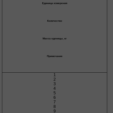
Единица измерения
Количество
Масса еденицы, кг
Примечание
1
2
3
4
5
6
7
8
9