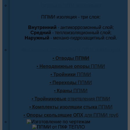
Трубы в ППМ изоляции
ППМИ изоляция - три слоя:
Внутренний
- антикоррозионный слой;
Средний
- теплоизоляционный слой;
Наружный
- механо-гидрозащитный слой.
Фасонные элементы в ППМ изоляции
•
Отводы ППМИ
•
Неподвижные опоры
ППМИ
•
Тройники
ППМИ
•
Переходы
ППМИ
•
Краны
ППМИ
•
Тройниковые
ответвления ППМИ
•
Комплекты изоляции стыка
ППМИ
•
Опоры скользящие ОПХ
для ППМИ труб