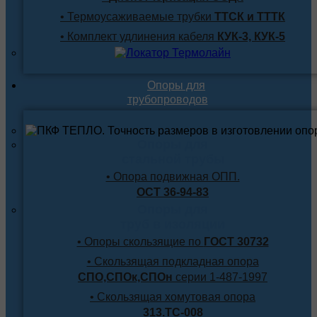
• Термоусаживаемые трубки
ТТСК и ТТТК
• Комплект удлинения кабеля
КУК-3, КУК-5
Опоры для
трубопроводов
Опоры для
стальной трубы
• Опора подвижная ОПП.
ОСТ 36-94-83
Опоры для
труб в изоляции
• Опоры скользящие по
ГОСТ 30732
• Скользящая подкладная опора
СПО,СПОк,СПОн
серии 1-487-1997
• Скользящая хомутовая опора
313.ТС-008