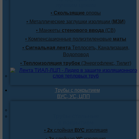
лучшим ценам
•
Скользящие
опоры
• Металлические заглушки изоляции (
МЗИ
)
• Манжеты
стенового ввода
(СВ)
• Компенсационные полиэтиленовые
маты
•
Сигнальная лента
Теплосеть, Канализация,
Водоповод
•
Теплоизоляция трубок
(Энергофлекс, Тилит)
Трубы с покрытием
ВУС, УС, ЦПП
Трубы стальные
с покрытием
•
2х
слойная
ВУС
изоляция
•
2х
слойная
УС
изоляция