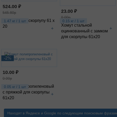
524.00 ₽
23.00 ₽
545.80р
0.00р
Кожух ОЦ на скорлупу 61 х
1.47 кг / 1 шт
0.15 кг / 1 шт
Хомут стальной
20
+
+
оцинкованный с замком
для скорлупы 61х20
-2%
10.00 ₽
0.00р
Хомут полипропиленовый
0.05 кг / 1 шт
с пряжкой для скорлупы
+
61х20
Находят в Яндексе и Google по следующим поисковым фраза