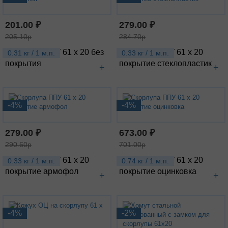
201.00 ₽
279.00 ₽
205.10р
284.70р
Скорлупа ППУ 61 х 20 без
Скорлупа ППУ 61 х 20
0.31 кг / 1 м.п.
0.33 кг / 1 м.п.
покрытия
покрытие стеклопластик
+
+
-4%
-4%
279.00 ₽
673.00 ₽
290.60р
701.00р
Скорлупа ППУ 61 х 20
Скорлупа ППУ 61 х 20
0.33 кг / 1 м.п.
0.74 кг / 1 м.п.
покрытие армофол
покрытие оцинковка
+
+
-4%
-2%