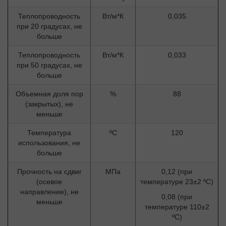
Теплопроводность
Вт/м*К
0,035
при 20 градусах, не
больше
Теплопроводность
Вт/м*К
0,033
при 50 градусах, не
больше
Объемная доля пор
%
88
(закрытых), не
меньше
Температура
ºС
120
использования, не
больше
Прочность на сдвиг
МПа
0,12 (при
(осевое
температуре 23±2 ºС)
направление), не
0,08 (при
меньше
температуре 110±2
ºС)