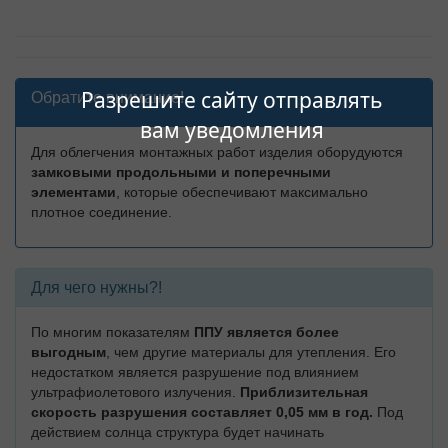
Разрешите сайту отправлять
Обратите внимание!
вам уведомления
Для облегчения монтажных работ изделия оборудуются
замковыми продольными и поперечными
элементами
, которые обеспечивают максимально
плотное соединение.
Для чего нужны?!
По многим показателям
ППУ является более
выгодным
, чем другие материалы для утепления. Его
недостатком является разрушение под влиянием
ультрафиолетового излучения.
Приблизительная
скорость разрушения составляет 0,05 мм в год.
Под
действием солнца структура будет начинать