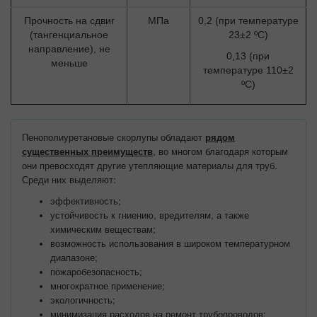
Прочность на сдвиг
МПа
0,2 (при температуре
(тангенциальное
23±2 ºС)
направление), не
0,13 (при
меньше
температуре 110±2
ºС)
Пенополиуретановые скорлупы обладают
рядом
существенных преимуществ
, во многом благодаря которым
они превосходят другие утепляющие материалы для труб.
Среди них выделяют:
эффективность;
устойчивость к гниению,
вредителям, а также
химическим веществам;
возможность использования в широком температурном
диапазоне;
пожаробезопасность;
многократное применение;
экологичность;
минимизация расходов на ремонт трубопроводов;