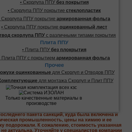
• Скорлупа ППУ
без покрытия
• Скорлупа ППУ покрытие
стеклопластик
• Скорлупа ППУ покрытие
армированная фольга
• Скорлупа ППУ покрытие
оцинкованный лист
твод скорлупа ППУ
с различными типами покрытия
Плита ППУ
• Плита ППУ
без плокрытия
• Плита ППУ с покрытием
армированная фольга
Прочее
ожухи оцинкованные
для Скорлуп и Отводов ППУ
Комплектующие
для монтажа Скорлуп и Плит ППУ
последнего пакета санкций, куда была включена и
ическая промышленность, цены на химию и ее
ку подорожали. К сожалению, стоимость указанная
е не актуальна. Уточняйте у специалистов компании