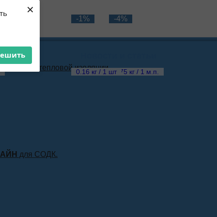
×
ть
-1%
-4%
решить
Новости и статьи
материала тепловой изоляции
0.16 кг / 1 шт
0.75 кг / 1 м.п.
ЛАЙН
для СОДК.