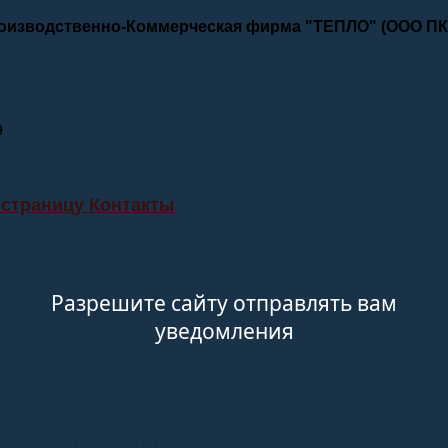
роизводственно-Коммерческая фирма "ТЕПЛО" (ООО П
9
 страницу Контакты
Телефоны
Разрешите сайту отправлять вам
лектронные адреса
уведомления
Связаться с нами
stagram ПКФ ТЕПЛО