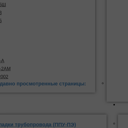
15Ш
3
5
-А
С-2АМ
2002
давно просмотренные страницы:
 заделки
ППУ
ладки трубопровода (ППУ-ПЭ)