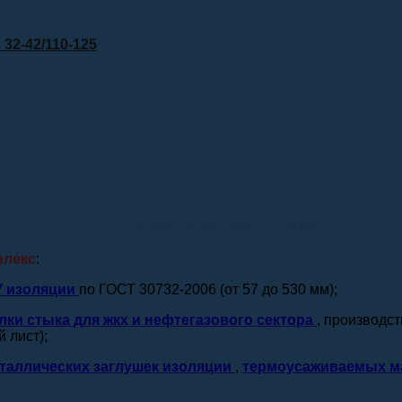
32-42/110-125
о компании ПКФ ТЕПЛО
плекс
:
У изоляции
по ГОСТ 30732-2006 (от 57 до 530 мм);
лки стыка для жкх и нефтегазового сектора
, производс
 лист);
таллических заглушек изоляции
,
термоусаживаемых м