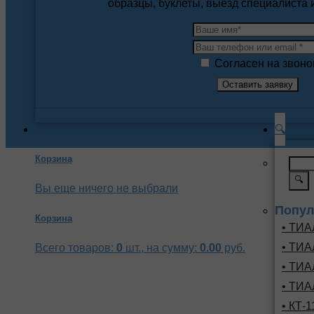
образцы, буклеты, выезд специалиста
Согласен на звоно
🔍
Корзина
🔍
Вы еще ничего не выбрали
Попул
Корзина
• ТИА
• ТИА
Всего товаров:
0
шт., на сумму:
0.00
руб.
• ТИА
• ТИА
• КТ-1