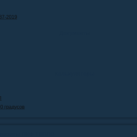
87-2019
Документы
Калькуляторы
Л
90 градусов
квизиты ПКФ ТЕПЛО