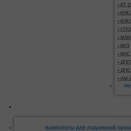
• КТ-
• КУК-
• КУК-
• СПО
• МЗИ
• КНЗ
• КНС
• ДПП
• ДП
• АМ-
Не
Комплекты
стыка 
Комплекты для подземной прок