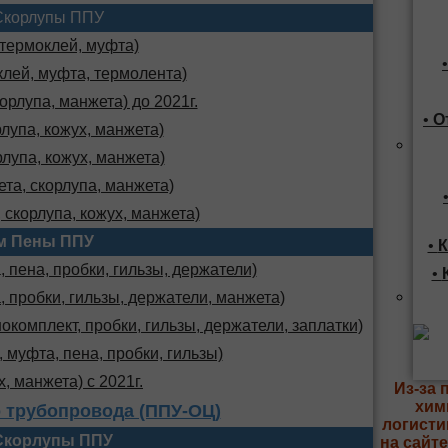
Скорлупы ППУ
 термоклей, муфта)
клей, муфта, термолента)
орлупа, манжета) до 2021г.
•
О
лупа, кожух, манжета)
лупа, кожух, манжета)
та, скорлупа, манжета)
 скорлупа, кожух, манжета)
м Пены ППУ
•
К
 пена, пробки, гильзы, держатели)
•
, пробки, гильзы, держатели, манжета)
комплект, пробки, гильзы, держатели, заплатки)
 муфта, пена, пробки, гильзы)
х, манжета) с 2021г.
Из-за 
хим
 трубопровода (ППУ-ОЦ)
логисти
Скорлупы ППУ
на сайт