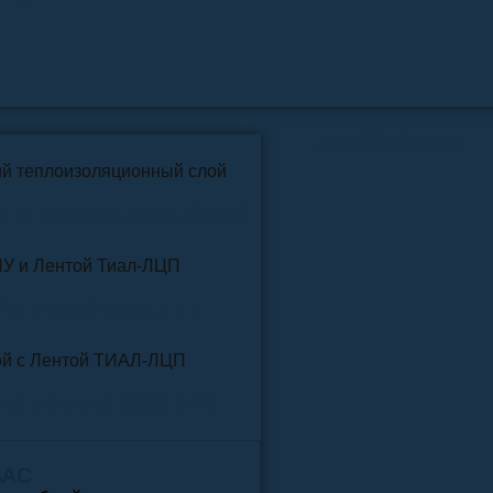
📞
+7 (4852) 91-96-22
info@pkfteplo.ru
✉
й теплоизоляционный слой
У и Лентой ТИАЛ-ЛЦП
той и Лентой ТИАЛ-ЛЦП
ВАС