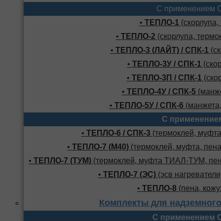
С применением 
•
ТЕПЛО-1
(скорлупа,
•
ТЕПЛО-2
(скорлупа, термо
•
ТЕПЛО-3 (ЛАЙТ) / СПК-1
(ск
•
ТЕПЛО-3У / СПК-1
(скор
•
ТЕПЛО-3П / СПК-1
(скор
•
ТЕПЛО-4У / СПК-5
(манже
•
ТЕПЛО-5У / СПК-6
(манжета,
С применение
•
ТЕПЛО-6 / СПК-3
(термоклей, муфта,
•
ТЕПЛО-7 (М40)
(термоклей, муфта, пена
•
ТЕПЛО-7 (ТУМ)
(термоклей, муфта ТИАЛ-ТУМ, пено
•
ТЕПЛО-7 (ЭС)
(эсв нагреватели,
•
ТЕПЛО-8
(пена, кожу
Комплекты для надземного
С применением 