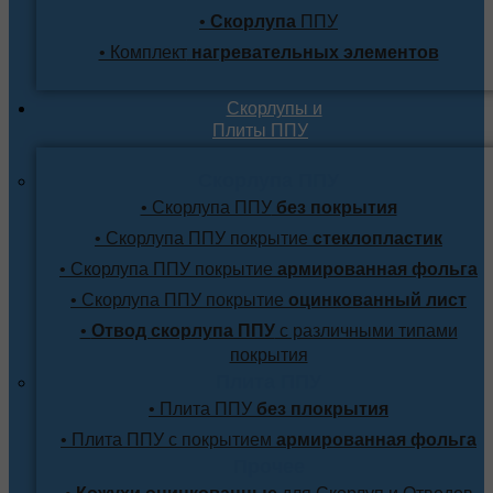
•
Скорлупа
ППУ
• Комплект
нагревательных элементов
Скорлупы и
Плиты ППУ
Скорлупа ППУ
• Скорлупа ППУ
без покрытия
• Скорлупа ППУ покрытие
стеклопластик
• Скорлупа ППУ покрытие
армированная фольга
• Скорлупа ППУ покрытие
оцинкованный лист
•
Отвод скорлупа ППУ
с различными типами
покрытия
Плита ППУ
• Плита ППУ
без плокрытия
• Плита ППУ с покрытием
армированная фольга
Прочее