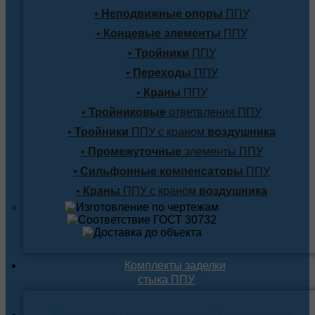
•
Неподвижные опоры
ППУ
•
Концевые элементы
ППУ
•
Тройники
ППУ
•
Переходы
ППУ
•
Краны
ППУ
•
Тройниковые
ответвления ППУ
•
Тройники
ППУ с краном
воздушника
•
Промежуточные
элементы ППУ
•
Сильфонные компенсаторы
ППУ
•
Краны
ППУ с краном
воздушника
Комплекты заделки
стыка ППУ
Комплекты для подземной прокладки