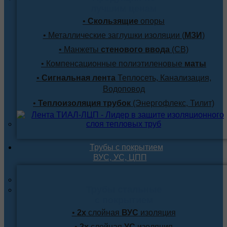
лучшим ценам
•
Скользящие
опоры
• Металлические заглушки изоляции (
МЗИ
)
• Манжеты
стенового ввода
(СВ)
• Компенсационные полиэтиленовые
маты
•
Сигнальная лента
Теплосеть, Канализация,
Водоповод
•
Теплоизоляция трубок
(Энергофлекс, Тилит)
Трубы с покрытием
ВУС, УС, ЦПП
Трубы стальные
с покрытием
•
2х
слойная
ВУС
изоляция
•
2х
слойная
УС
изоляция