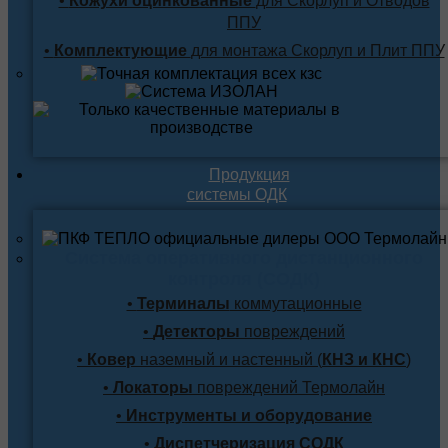
•
Кожухи оцинкованные
для Скорлуп и Отводов
ППУ
•
Комплектующие
для монтажа Скорлуп и Плит ППУ
Продукция
системы ОДК
Система оперативного дистанционного
контроля (СОДК)
•
Терминалы
коммутационные
•
Детекторы
повреждений
•
Ковер
наземный и настенный (
КНЗ и КНС
)
•
Локаторы
повреждений Термолайн
•
Инструменты и оборудование
•
Диспетчеризация СОДК