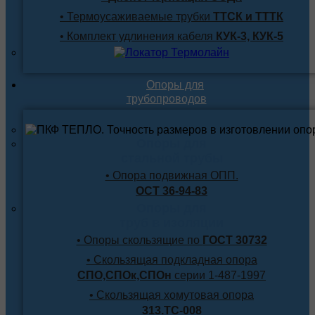
• Термоусаживаемые трубки
ТТСК и ТТТК
• Комплект удлинения кабеля
КУК-3, КУК-5
Опоры для
трубопроводов
Опоры для
стальной трубы
• Опора подвижная ОПП.
ОСТ 36-94-83
Опоры для
труб в изоляции
• Опоры скользящие по
ГОСТ 30732
• Скользящая подкладная опора
СПО,СПОк,СПОн
серии 1-487-1997
• Скользящая хомутовая опора
313.ТС-008