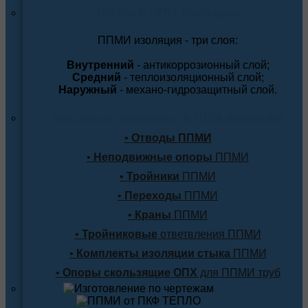
Трубы в ППМ изоляции
ППМИ изоляция - три слоя:
Внутренний
- антикоррозионный слой;
Средний
- теплоизоляционный слой;
Наружный
- механо-гидрозащитный слой.
Фасонные элементы в ППМ изоляции
•
Отводы ППМИ
•
Неподвижные опоры
ППМИ
•
Тройники
ППМИ
•
Переходы
ППМИ
•
Краны
ППМИ
•
Тройниковые
ответвления ППМИ
•
Комплекты изоляции стыка
ППМИ
•
Опоры скользящие ОПХ
для ППМИ труб