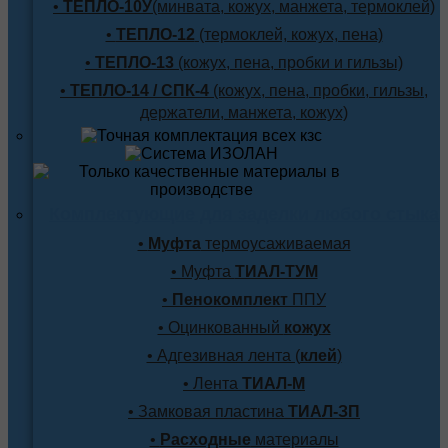
•
ТЕПЛО-10У
(минвата, кожух, манжета, термоклей)
•
ТЕПЛО-12
(термоклей, кожух, пена)
•
ТЕПЛО-13
(кожух, пена, пробки и гильзы)
•
ТЕПЛО-14 / СПК-4
(кожух, пена, пробки, гильзы,
держатели, манжета, кожух)
Комплектующие для заделки любого стыка
•
Муфта
термоусаживаемая
• Муфта
ТИАЛ-ТУМ
•
Пенокомплект
ППУ
• Оцинкованный
кожух
• Адгезивная лента (
клей
)
• Лента
ТИАЛ-М
• Замковая пластина
ТИАЛ-ЗП
•
Расходные
материалы