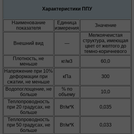
Характеристики ППУ
Наименование
Единица
Значение
показателя
измерения
Мелкоячеистая
структура, имеющая
Внешний вид
—
цвет от желтого до
темно-коричневого
Плотность, не
кг/м3
60,0
меньше
Напряжение при 10%
деформации при
кПа
300
сжатии, не меньше
Водопоглощение, не
% по
10,0
больше
объему
Теплопроводность
при 20 градусах, не
Вт/м*К
0,035
больше
Теплопроводность
при 50 градусах, не
Вт/м*К
0,033
больше