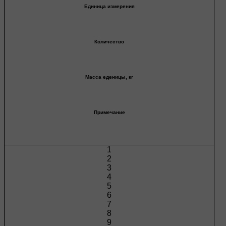
Единица измерения
Количество
Масса еденицы, кг
Примечание
1
2
3
4
5
6
7
8
9