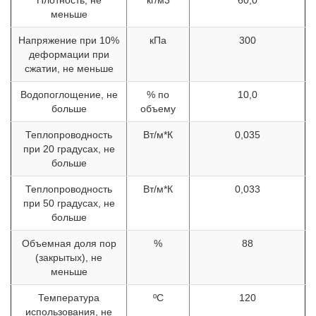
Плотность, не
кг/м3
60,0
меньше
Напряжение при 10%
кПа
300
деформации при
сжатии, не меньше
Водопоглощение, не
% по
10,0
больше
объему
Теплопроводность
Вт/м*К
0,035
при 20 градусах, не
больше
Теплопроводность
Вт/м*К
0,033
при 50 градусах, не
больше
Объемная доля пор
%
88
(закрытых), не
меньше
Температура
ºС
120
использования, не