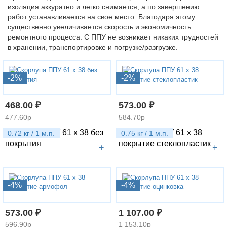
изоляция аккуратно и легко снимается, а по завершению
работ устанавливается на свое место. Благодаря этому
существенно увеличивается скорость и экономичность
ремонтного процесса. С ППУ не возникает никаких трудностей
в хранении, транспортировке и погрузке/разгрузке.
-2%
-2%
468.00 ₽
573.00 ₽
477.60р
584.70р
Скорлупа ППУ 61 х 38 без
Скорлупа ППУ 61 х 38
0.72 кг / 1 м.п.
0.75 кг / 1 м.п.
покрытия
покрытие стеклопластик
+
+
-4%
-4%
573.00 ₽
1 107.00 ₽
596.90р
1 153.10р