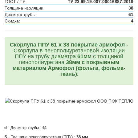
ГОСТ / ТУ:
ТУ 23.99.19-007-06016887-2019
Толщина изоляции:
38
Диаметр трубы:
61
Скидка:
4
Скорлупа ППУ 61 х 38 покрытие армофол
-
Скорлупа в пенополиуретановой изоляции
ППУ на трубу диаметра
61мм
с толщиной
пенополиуретана
38мм с покрывным
материалом Армофол (фольга, фольма-
ткань).
d
- Диаметр трубы :
61
S
- Толщина пенополиуретана (ППУ) :
38 мм