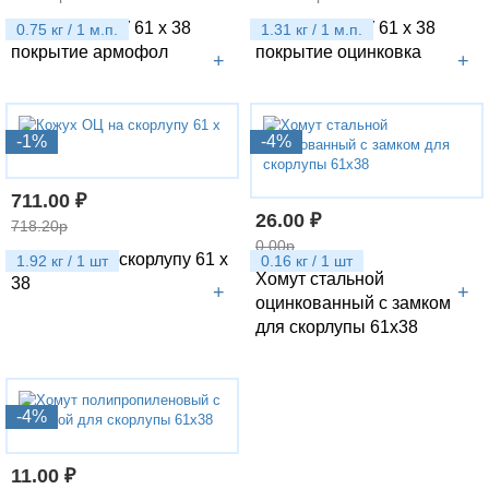
Скорлупа ППУ 61 х 38
Скорлупа ППУ 61 х 38
0.75 кг / 1 м.п.
1.31 кг / 1 м.п.
покрытие армофол
покрытие оцинковка
+
+
-1%
-4%
711.00 ₽
26.00 ₽
718.20р
0.00р
Кожух ОЦ на скорлупу 61 х
1.92 кг / 1 шт
0.16 кг / 1 шт
Хомут стальной
38
+
+
оцинкованный с замком
для скорлупы 61х38
-4%
11.00 ₽