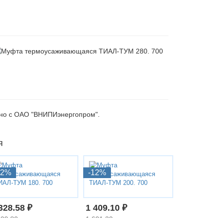
тно с ОАО "ВНИПИэнергопром".
я
12%
-12%
328.58 ₽
1 409.10 ₽