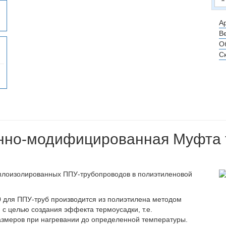
Ар
Ве
О
С
нно-модифицированная Муфта
еплоизолированных ППУ-трубопроводов в полиэтиленовой
0
для ППУ-труб производится из полиэтилена методом
с целью создания эффекта термоусадки, т.е.
азмеров при нагревании до определенной температуры.