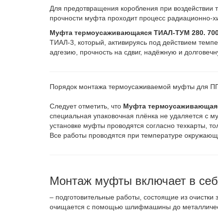
Для предотвращения коробления при воздействии 
прочности муфта проходит процесс радиационно-х
Муфта термоусаживающаяся ТИАЛ-ТУМ 280. 70
ТИАЛ-3, который, активируясь под действием темп
адгезию, прочность на сдвиг, надёжную и долговеч
Порядок монтажа термоусаживаемой муфты для П
Следует отметить, что
Муфта термоусаживающаяс
специальная упаковочная плёнка не удаляется с му
установке муфты проводятся согласно техкарты, то
Все работы проводятся при температуре окружающе
Монтаж муфты включает в себ
– подготовительные работы, состоящие из очистки з
очищается с помощью шлифмашины до металлическ