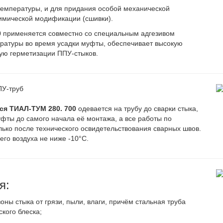
температуры, и для придания особой механической
имической модификации (сшивки).
0
применяется совместно со специальным адгезивом
ературы во время усадки муфты, обеспечивает высокую
ную герметизации ППУ-стыков.
ПУ-труб
я ТИАЛ-ТУМ 280. 700
одевается на трубу до сварки стыка,
фты до самого начала её монтажа, а все работы по
лько после технического освидетельствования сварных швов.
го воздуха не ниже -10°С.
я:
оны стыка от грязи, пыли, влаги, причём стальная труба
ого блеска;