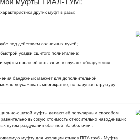
емой муфты ТИАЛ-ТУМ:
характеристики других муфт в разы;
рубе под действием солнечных лучей;
 быстрой усадки сшитого полиэтилена;
и муфты после её остывания в случаях обнаружения
енения бандажных манжет для дополнительной
можно доусаживать многократно, не нарушая структуру
иационно-сшитой муфты делают её популярным способом
 сравнительно высокую стоимость относительно наводнивших
ых путем раздувания обычной п/э оболочки .
живаемую муфту для изоляции стыков ППУ-труб - Муфта