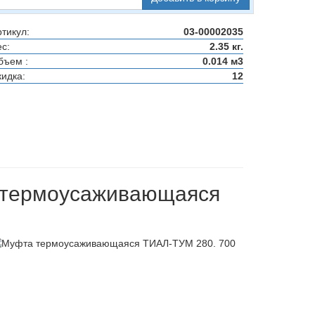
тикул:
03-00002035
с:
2.35 кг.
бъем :
0.014 м3
кидка:
12
 термоусаживающаяся