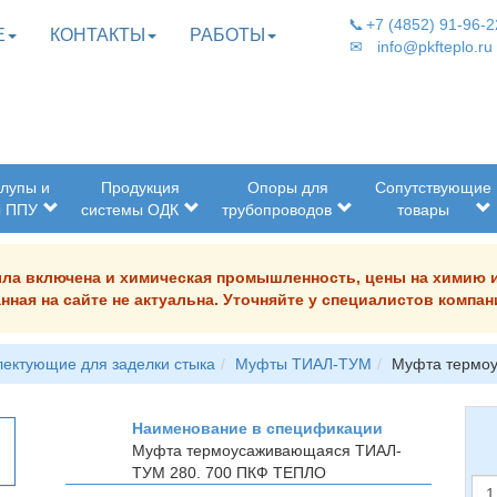
📞
+7 (4852) 91-96-2
Е
КОНТАКТЫ
РАБОТЫ
✉
info@pkfteplo.ru
лупы и
Продукция
Опоры для
Сопутствующие
ы ППУ
системы ОДК
трубопроводов
товары
была включена и химическая промышленность, цены на химию 
нная на сайте не актуальна. Уточняйте у специалистов комп
ектующие для заделки стыка
Муфты ТИАЛ-ТУМ
Муфта термо
Наименование в спецификации
Муфта термоусаживающаяся ТИАЛ-
ТУМ 280. 700
ПКФ ТЕПЛО