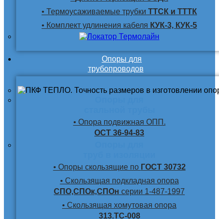
• Термоусаживаемые трубки
ТТСК и ТТТК
• Комплект удлинения кабеля
КУК-3, КУК-5
Опоры для
трубопроводов
Опоры для
стальной трубы
• Опора подвижная ОПП.
ОСТ 36-94-83
Опоры для
труб в изоляции
• Опоры скользящие по
ГОСТ 30732
• Скользящая подкладная опора
СПО,СПОк,СПОн
серии 1-487-1997
• Скользящая хомутовая опора
313.ТС-008