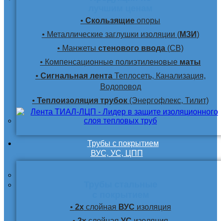
лучшим ценам
•
Скользящие
опоры
• Металлические заглушки изоляции (
МЗИ
)
• Манжеты
стенового ввода
(СВ)
• Компенсационные полиэтиленовые
маты
•
Сигнальная лента
Теплосеть, Канализация,
Водоповод
•
Теплоизоляция трубок
(Энергофлекс, Тилит)
Трубы с покрытием
ВУС, УС, ЦПП
Трубы стальные
с покрытием
•
2х
слойная
ВУС
изоляция
•
2х
слойная
УС
изоляция