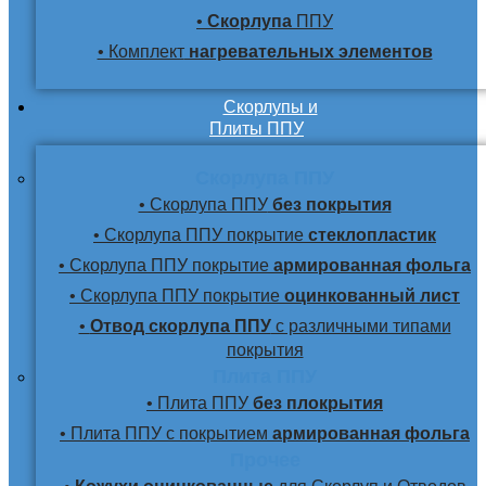
•
Скорлупа
ППУ
• Комплект
нагревательных элементов
Скорлупы и
Плиты ППУ
Скорлупа ППУ
• Скорлупа ППУ
без покрытия
• Скорлупа ППУ покрытие
стеклопластик
• Скорлупа ППУ покрытие
армированная фольга
• Скорлупа ППУ покрытие
оцинкованный лист
•
Отвод скорлупа ППУ
с различными типами
покрытия
Плита ППУ
• Плита ППУ
без плокрытия
• Плита ППУ с покрытием
армированная фольга
Прочее