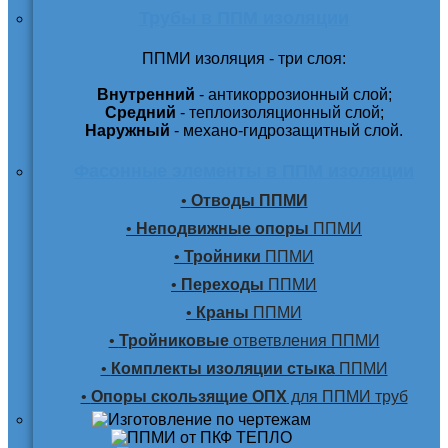
Трубы в ППМ изоляции
ППМИ изоляция - три слоя:
Внутренний
- антикоррозионный слой;
Средний
- теплоизоляционный слой;
Наружный
- механо-гидрозащитный слой.
Фасонные элементы в ППМ изоляции
•
Отводы ППМИ
•
Неподвижные опоры
ППМИ
•
Тройники
ППМИ
•
Переходы
ППМИ
•
Краны
ППМИ
•
Тройниковые
ответвления ППМИ
•
Комплекты изоляции стыка
ППМИ
•
Опоры скользящие ОПХ
для ППМИ труб