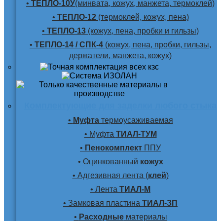
•
ТЕПЛО-10У
(минвата, кожух, манжета, термоклей)
•
ТЕПЛО-12
(термоклей, кожух, пена)
•
ТЕПЛО-13
(кожух, пена, пробки и гильзы)
•
ТЕПЛО-14 / СПК-4
(кожух, пена, пробки, гильзы,
держатели, манжета, кожух)
Комплектующие для заделки любого стыка
•
Муфта
термоусаживаемая
• Муфта
ТИАЛ-ТУМ
•
Пенокомплект
ППУ
• Оцинкованный
кожух
• Адгезивная лента (
клей
)
• Лента
ТИАЛ-М
• Замковая пластина
ТИАЛ-ЗП
•
Расходные
материалы