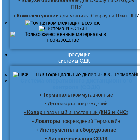
•
Кожухи оцинкованные
для Скорлуп и Отводов
ППУ
•
Комплектующие
для монтажа Скорлуп и Плит ППУ
Продукция
системы ОДК
Система оперативного дистанционного
контроля (СОДК)
•
Терминалы
коммутационные
•
Детекторы
повреждений
•
Ковер
наземный и настенный (
КНЗ и КНС
)
•
Локаторы
повреждений Термолайн
•
Инструменты и оборудование
•
Диспетчеризация СОДК