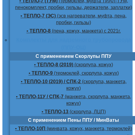
•
ТЕПЛО-7 (ТУМ)
(термоклей, муфта ТИАЛ-ТУМ,
пенокомплект, пробки, гильзы, держатели, заплатки)
•
ТЕПЛО-7 (ЭС)
(эсв нагреватели, муфта, пена,
пробки, гильзы)
•
ТЕПЛО-8
(пена, кожух, манжета) с 2021г.
Комплекты для надземного трубопровода
(ППУ-ОЦ)
С применением Скорлупы ППУ
•
ТЕПЛО-8 (2019)
(скорлупа, кожух)
•
ТЕПЛО-9
(термоклей, скорлупа, кожух)
•
ТЕПЛО-10 (2019) / СПК-2
(скорлупа, манжета,
кожух)
•
ТЕПЛО-11У / СПК-7
(манжета, скорлупа, манжета,
кожух)
•
ТЕПЛО-13
(скорлупа, ЛЦП)
С применением Пены ППУ / МинВаты
•
ТЕПЛО-10П
(минвата, кожух, манжета, термоклей)