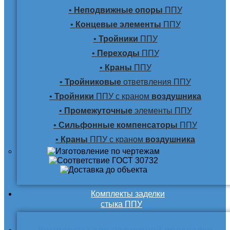
•
Неподвижные опоры
ППУ
•
Концевые элементы
ППУ
•
Тройники
ППУ
•
Переходы
ППУ
•
Краны
ППУ
•
Тройниковые
ответвления ППУ
•
Тройники
ППУ с краном
воздушника
•
Промежуточные
элементы ППУ
•
Сильфонные компенсаторы
ППУ
•
Краны
ППУ с краном
воздушника
Комплекты заделки
стыка ППУ
Комплекты для подземной прокладки