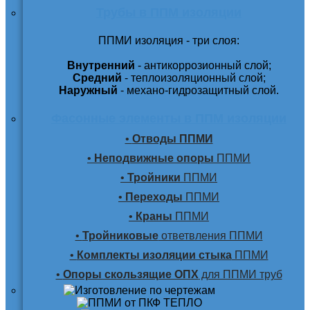
Трубы в ППМ изоляции
ППМИ изоляция - три слоя:
Внутренний
- антикоррозионный слой;
Средний
- теплоизоляционный слой;
Наружный
- механо-гидрозащитный слой.
Фасонные элементы в ППМ изоляции
•
Отводы ППМИ
•
Неподвижные опоры
ППМИ
•
Тройники
ППМИ
•
Переходы
ППМИ
•
Краны
ППМИ
•
Тройниковые
ответвления ППМИ
•
Комплекты изоляции стыка
ППМИ
•
Опоры скользящие ОПХ
для ППМИ труб