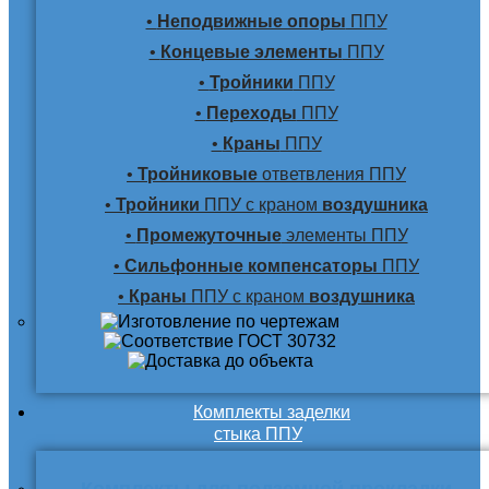
•
Неподвижные опоры
ППУ
•
Концевые элементы
ППУ
•
Тройники
ППУ
•
Переходы
ППУ
•
Краны
ППУ
•
Тройниковые
ответвления ППУ
•
Тройники
ППУ с краном
воздушника
•
Промежуточные
элементы ППУ
•
Сильфонные компенсаторы
ППУ
•
Краны
ППУ с краном
воздушника
Комплекты заделки
стыка ППУ
Комплекты для подземной прокладки