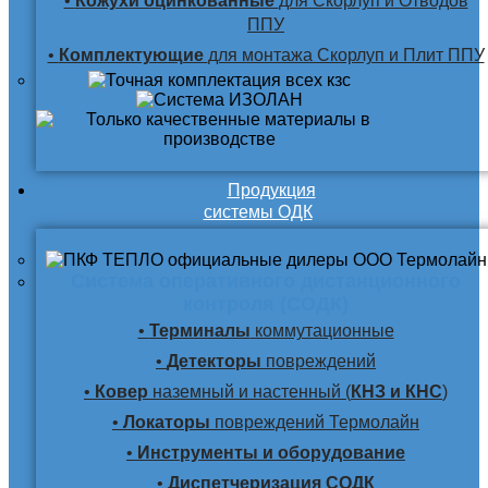
•
Кожухи оцинкованные
для Скорлуп и Отводов
ППУ
•
Комплектующие
для монтажа Скорлуп и Плит ППУ
Продукция
системы ОДК
Система оперативного дистанционного
контроля (СОДК)
•
Терминалы
коммутационные
•
Детекторы
повреждений
•
Ковер
наземный и настенный (
КНЗ и КНС
)
•
Локаторы
повреждений Термолайн
•
Инструменты и оборудование
•
Диспетчеризация СОДК