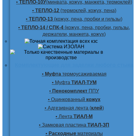
•
ТЕПЛО-10У
(минвата, кожух, манжета, термоклей)
•
ТЕПЛО-12
(термоклей, кожух, пена)
•
ТЕПЛО-13
(кожух, пена, пробки и гильзы)
•
ТЕПЛО-14 / СПК-4
(кожух, пена, пробки, гильзы,
держатели, манжета, кожух)
Комплектующие для заделки любого стыка
•
Муфта
термоусаживаемая
• Муфта
ТИАЛ-ТУМ
•
Пенокомплект
ППУ
• Оцинкованный
кожух
• Адгезивная лента (
клей
)
• Лента
ТИАЛ-М
• Замковая пластина
ТИАЛ-ЗП
•
Расходные
материалы