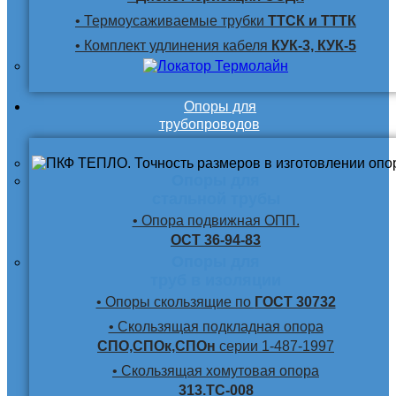
• Термоусаживаемые трубки
ТТСК и ТТТК
• Комплект удлинения кабеля
КУК-3, КУК-5
Опоры для
трубопроводов
Опоры для
стальной трубы
• Опора подвижная ОПП.
ОСТ 36-94-83
Опоры для
труб в изоляции
• Опоры скользящие по
ГОСТ 30732
• Скользящая подкладная опора
СПО,СПОк,СПОн
серии 1-487-1997
• Скользящая хомутовая опора
313.ТС-008