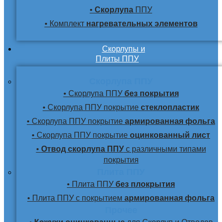
•
Скорлупа
ППУ
• Комплект
нагревательных элементов
Скорлупы и
Плиты ППУ
Скорлупа ППУ
• Скорлупа ППУ
без покрытия
• Скорлупа ППУ покрытие
стеклопластик
• Скорлупа ППУ покрытие
армированная фольга
• Скорлупа ППУ покрытие
оцинкованный лист
•
Отвод скорлупа ППУ
с различными типами
покрытия
Плита ППУ
• Плита ППУ
без плокрытия
• Плита ППУ с покрытием
армированная фольга
Прочее