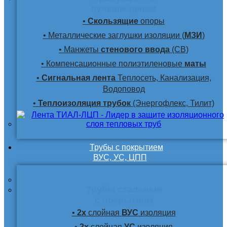
лучшим ценам
•
Скользящие
опоры
• Металлические заглушки изоляции (
МЗИ
)
• Манжеты
стенового ввода
(СВ)
• Компенсационные полиэтиленовые
маты
•
Сигнальная лента
Теплосеть, Канализация,
Водоповод
•
Теплоизоляция трубок
(Энергофлекс, Тилит)
Трубы с покрытием
ВУС, УС, ЦПП
Трубы стальные
с покрытием
•
2х
слойная
ВУС
изоляция
•
2х
слойная
УС
изоляция