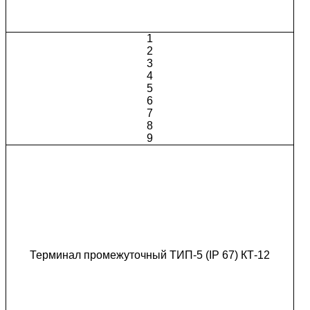
1
2
3
4
5
6
7
8
9
Терминал промежуточный ТИП-5 (IP 67) КТ-12