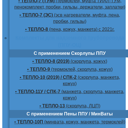
•
ТЕПЛО-7 (ТУМ)
(термоклей, муфта ТИАЛ-ТУМ,
пенокомплект, пробки, гильзы, держатели, заплатки)
•
ТЕПЛО-7 (ЭС)
(эсв нагреватели, муфта, пена,
пробки, гильзы)
•
ТЕПЛО-8
(пена, кожух, манжета) с 2021г.
Комплекты для надземного трубопровода
(ППУ-ОЦ)
С применением Скорлупы ППУ
•
ТЕПЛО-8 (2019)
(скорлупа, кожух)
•
ТЕПЛО-9
(термоклей, скорлупа, кожух)
•
ТЕПЛО-10 (2019) / СПК-2
(скорлупа, манжета,
кожух)
•
ТЕПЛО-11У / СПК-7
(манжета, скорлупа, манжета,
кожух)
•
ТЕПЛО-13
(скорлупа, ЛЦП)
С применением Пены ППУ / МинВаты
•
ТЕПЛО-10П
(минвата, кожух, манжета, термоклей)