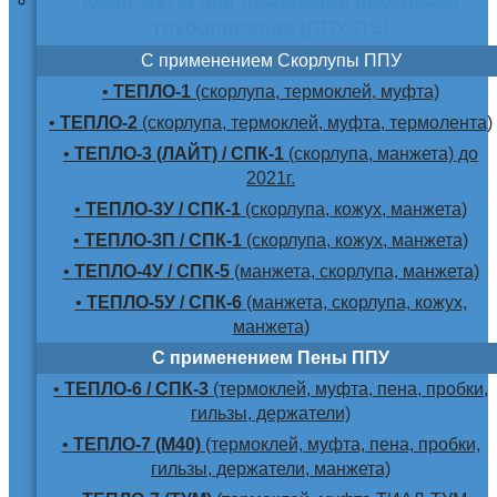
трубопровода (ППУ-ПЭ)
С применением Скорлупы ППУ
•
ТЕПЛО-1
(скорлупа, термоклей, муфта)
•
ТЕПЛО-2
(скорлупа, термоклей, муфта, термолента)
•
ТЕПЛО-3 (ЛАЙТ) / СПК-1
(скорлупа, манжета) до
2021г.
•
ТЕПЛО-3У / СПК-1
(скорлупа, кожух, манжета)
•
ТЕПЛО-3П / СПК-1
(скорлупа, кожух, манжета)
•
ТЕПЛО-4У / СПК-5
(манжета, скорлупа, манжета)
•
ТЕПЛО-5У / СПК-6
(манжета, скорлупа, кожух,
манжета)
С применением Пены ППУ
•
ТЕПЛО-6 / СПК-3
(термоклей, муфта, пена, пробки,
гильзы, держатели)
•
ТЕПЛО-7 (М40)
(термоклей, муфта, пена, пробки,
гильзы, держатели, манжета)