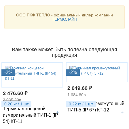
ООО ПКФ ТЕПЛО - официальный дилер компании
ТЕРМОЛАЙН
Вам также может быть полезна следующая
продукция
-2%
-2%
2 049.60 ₽
2 476.60 ₽
1 684.80р
2 035.20р
Терминал промежуточный
0.26 кг / 1 шт
0.22 кг / 1 шт
Терминал концевой
ТИП-5 (IP 67) КТ-12
+
+
измерительный ТИП-1 (IP
54) КТ-11