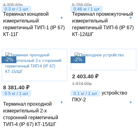
4 305.60р
6 756.00р
0.3 кг / 1 шт
0.46 кг / 1 шт
Терминал концевой
Терминал промежуточный
+
+
измерительный
измерительный
герметичный ТИП-1 (IP 67)
герметичный ТИП-6 (IP 67)
КТ-11Г
КТ-12/ШГ
-2%
-2%
2 403.40 ₽
1 974.00р
8 381.40 ₽
Переходное устройство
0.5 кг / 1 шт
0.1 кг / 1 шт
6 894.00р
ПКУ-2
+
+
Терминал проходной
измерительный 2-х
сторонний герметичный
ТИП-4 (IP 67) КТ-15/ШГ