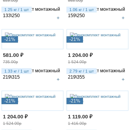
689.00р
568.00р
Пенокомплект монтажный
Пенокомплект монтажный
1.25 кг / 1 шт
1.06 кг / 1 шт
133\250
159\250
+
+
-21%
-21%
581.00 ₽
1 204.00 ₽
735.00р
1 524.00р
Пенокомплект монтажный
Пенокомплект монтажный
1.33 кг / 1 шт
2.79 кг / 1 шт
219\315
219\355
+
+
-21%
-21%
1 204.00 ₽
1 119.00 ₽
1 524.00р
1 416.00р