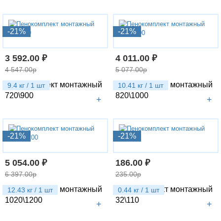
-21%
-21%
3 592.00 ₽
4 011.00 ₽
4 547.00р
5 077.00р
Пенокомплект монтажный
Пенокомплект монтажный
9.4 кг / 1 шт
10.41 кг / 1 шт
720\900
820\1000
+
+
-21%
-21%
5 054.00 ₽
186.00 ₽
6 397.00р
235.00р
Пенокомплект монтажный
Пенокомплект монтажный
12.43 кг / 1 шт
0.44 кг / 1 шт
1020\1200
32\110
+
+