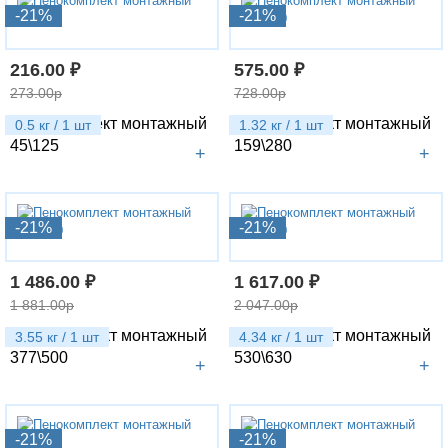
-21%
-21%
216.00 ₽
575.00 ₽
273.00р
728.00р
Пенокомплект монтажный
Пенокомплект монтажный
0.5 кг / 1 шт
1.32 кг / 1 шт
45\125
159\280
+
+
-21%
-21%
1 486.00 ₽
1 617.00 ₽
1 881.00р
2 047.00р
Пенокомплект монтажный
Пенокомплект монтажный
3.55 кг / 1 шт
4.34 кг / 1 шт
377\500
530\630
+
+
-21%
-21%