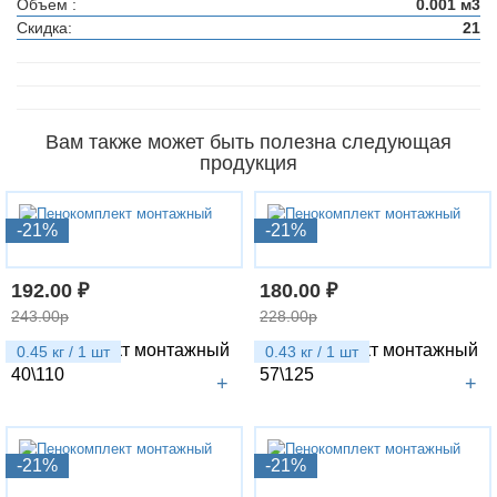
Объем :
0.001 м3
Скидка:
21
Вам также может быть полезна следующая
продукция
-21%
-21%
192.00 ₽
180.00 ₽
243.00р
228.00р
Пенокомплект монтажный
Пенокомплект монтажный
0.45 кг / 1 шт
0.43 кг / 1 шт
40\110
57\125
+
+
-21%
-21%