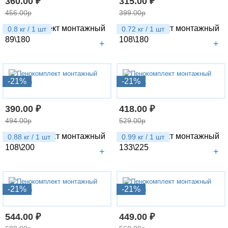
360.00 ₽
315.00 ₽
456.00р
399.00р
Пенокомплект монтажный
Пенокомплект монтажный
0.8 кг / 1 шт
0.72 кг / 1 шт
89\180
108\180
+
+
-21%
-21%
390.00 ₽
418.00 ₽
494.00р
529.00р
Пенокомплект монтажный
Пенокомплект монтажный
0.88 кг / 1 шт
0.99 кг / 1 шт
108\200
133\225
+
+
-21%
-21%
544.00 ₽
449.00 ₽