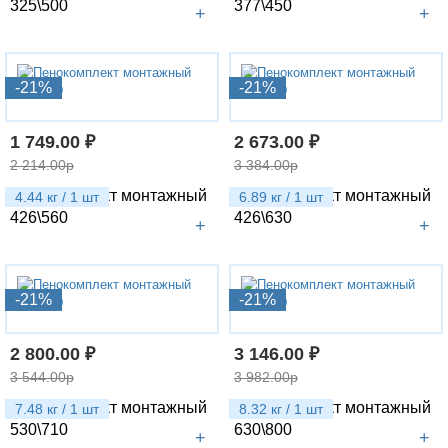
325\500
377\450
+
+
-21%
-21%
1 749.00 ₽
2 673.00 ₽
2 214.00р
3 384.00р
Пенокомплект монтажный
Пенокомплект монтажный
4.44 кг / 1 шт
6.89 кг / 1 шт
426\560
426\630
+
+
-21%
-21%
2 800.00 ₽
3 146.00 ₽
3 544.00р
3 982.00р
Пенокомплект монтажный
Пенокомплект монтажный
7.48 кг / 1 шт
8.32 кг / 1 шт
530\710
630\800
+
+