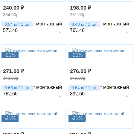
240.00 ₽
198.00 ₽
304.00р
251.00р
Пенокомплект монтажный
Пенокомплект монтажный
0.54 кг / 1 шт
0.48 кг / 1 шт
57\140
76\140
+
+
-21%
-21%
271.00 ₽
276.00 ₽
343.00р
349.00р
Пенокомплект монтажный
Пенокомплект монтажный
0.63 кг / 1 шт
0.64 кг / 1 шт
76\160
89\160
+
+
-21%
-21%