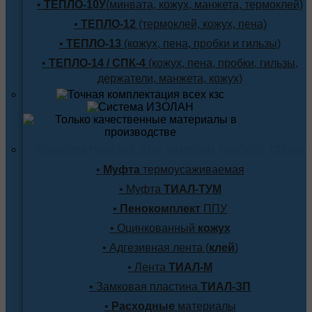
•
ТЕПЛО-10У
(минвата, кожух, манжета, термоклей)
•
ТЕПЛО-12
(термоклей, кожух, пена)
•
ТЕПЛО-13
(кожух, пена, пробки и гильзы)
•
ТЕПЛО-14 / СПК-4
(кожух, пена, пробки, гильзы,
держатели, манжета, кожух)
Комплектующие для заделки любого стыка
•
Муфта
термоусаживаемая
• Муфта
ТИАЛ-ТУМ
•
Пенокомплект
ППУ
• Оцинкованный
кожух
• Адгезивная лента (
клей
)
• Лента
ТИАЛ-М
• Замковая пластина
ТИАЛ-ЗП
•
Расходные
материалы