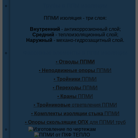
Трубы в ППМ изоляции
ППМИ изоляция - три слоя:
Внутренний
- антикоррозионный слой;
Средний
- теплоизоляционный слой;
Наружный
- механо-гидрозащитный слой.
Фасонные элементы в ППМ изоляции
•
Отводы ППМИ
•
Неподвижные опоры
ППМИ
•
Тройники
ППМИ
•
Переходы
ППМИ
•
Краны
ППМИ
•
Тройниковые
ответвления ППМИ
•
Комплекты изоляции стыка
ППМИ
•
Опоры скользящие ОПХ
для ППМИ труб