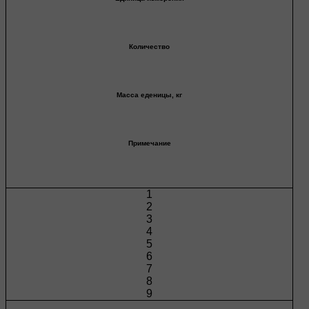
Количество
Масса еденицы, кг
Примечание
1
2
3
4
5
6
7
8
9