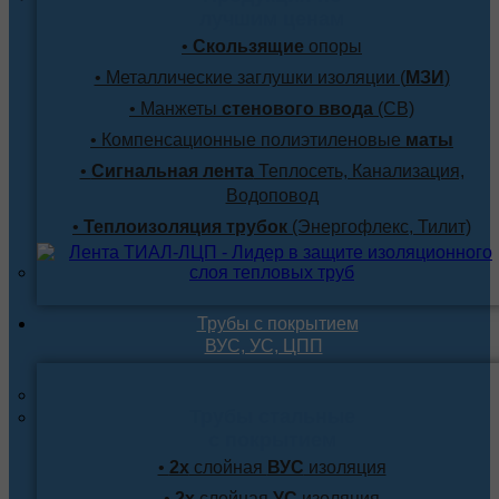
лучшим ценам
•
Скользящие
опоры
• Металлические заглушки изоляции (
МЗИ
)
• Манжеты
стенового ввода
(СВ)
• Компенсационные полиэтиленовые
маты
•
Сигнальная лента
Теплосеть, Канализация,
Водоповод
•
Теплоизоляция трубок
(Энергофлекс, Тилит)
Трубы с покрытием
ВУС, УС, ЦПП
Трубы стальные
с покрытием
•
2х
слойная
ВУС
изоляция
•
2х
слойная
УС
изоляция