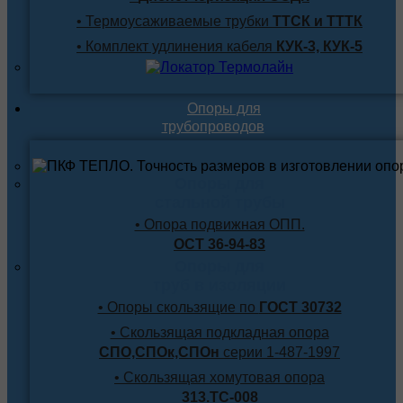
• Термоусаживаемые трубки
ТТСК и ТТТК
• Комплект удлинения кабеля
КУК-3, КУК-5
Опоры для
трубопроводов
Опоры для
стальной трубы
• Опора подвижная ОПП.
ОСТ 36-94-83
Опоры для
труб в изоляции
• Опоры скользящие по
ГОСТ 30732
• Скользящая подкладная опора
СПО,СПОк,СПОн
серии 1-487-1997
• Скользящая хомутовая опора
313.ТС-008