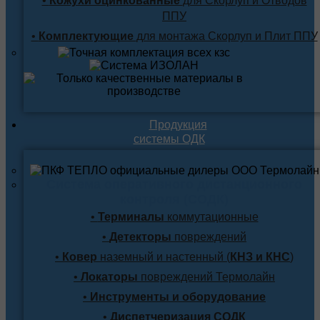
•
Кожухи оцинкованные
для Скорлуп и Отводов
ППУ
•
Комплектующие
для монтажа Скорлуп и Плит ППУ
Продукция
системы ОДК
Система оперативного дистанционного
контроля (СОДК)
•
Терминалы
коммутационные
•
Детекторы
повреждений
•
Ковер
наземный и настенный (
КНЗ и КНС
)
•
Локаторы
повреждений Термолайн
•
Инструменты и оборудование
•
Диспетчеризация СОДК