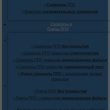
•
Скорлупа
ППУ
• Комплект
нагревательных элементов
Скорлупы и
Плиты ППУ
Скорлупа ППУ
• Скорлупа ППУ
без покрытия
• Скорлупа ППУ покрытие
стеклопластик
• Скорлупа ППУ покрытие
армированная фольга
• Скорлупа ППУ покрытие
оцинкованный лист
•
Отвод скорлупа ППУ
с различными типами
покрытия
Плита ППУ
• Плита ППУ
без плокрытия
• Плита ППУ с покрытием
армированная фольга
Прочее