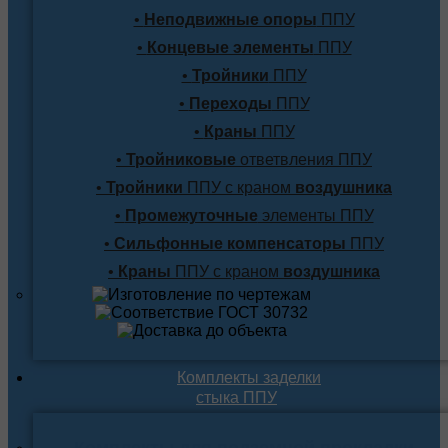
•
Неподвижные опоры
ППУ
•
Концевые элементы
ППУ
•
Тройники
ППУ
•
Переходы
ППУ
•
Краны
ППУ
•
Тройниковые
ответвления ППУ
•
Тройники
ППУ с краном
воздушника
•
Промежуточные
элементы ППУ
•
Сильфонные компенсаторы
ППУ
•
Краны
ППУ с краном
воздушника
Комплекты заделки
стыка ППУ
Комплекты для подземной прокладки