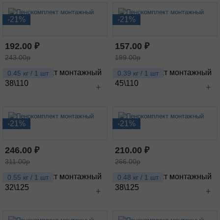
-21%
-21%
192.00 ₽
157.00 ₽
243.00р
199.00р
Пенокомплект монтажный
Пенокомплект монтажный
0.45 кг / 1 шт
0.39 кг / 1 шт
38\110
45\110
+
+
-21%
-21%
246.00 ₽
210.00 ₽
311.00р
266.00р
Пенокомплект монтажный
Пенокомплект монтажный
0.55 кг / 1 шт
0.48 кг / 1 шт
32\125
38\125
+
+