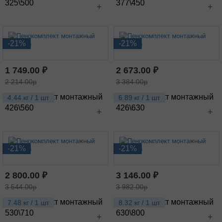
325\500
377\450
+
+
-21%
-21%
1 749.00 ₽
2 673.00 ₽
2 214.00р
3 384.00р
Пенокомплект монтажный
Пенокомплект монтажный
4.44 кг / 1 шт
6.89 кг / 1 шт
426\560
426\630
+
+
-21%
-21%
2 800.00 ₽
3 146.00 ₽
3 544.00р
3 982.00р
Пенокомплект монтажный
Пенокомплект монтажный
7.48 кг / 1 шт
8.32 кг / 1 шт
530\710
630\800
+
+