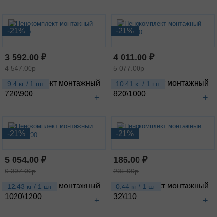
-21%
-21%
3 592.00 ₽
4 011.00 ₽
4 547.00р
5 077.00р
Пенокомплект монтажный
Пенокомплект монтажный
9.4 кг / 1 шт
10.41 кг / 1 шт
720\900
820\1000
+
+
-21%
-21%
5 054.00 ₽
186.00 ₽
6 397.00р
235.00р
Пенокомплект монтажный
Пенокомплект монтажный
12.43 кг / 1 шт
0.44 кг / 1 шт
1020\1200
32\110
+
+