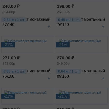
240.00 ₽
198.00 ₽
304.00р
251.00р
Пенокомплект монтажный
Пенокомплект монтажный
0.54 кг / 1 шт
0.48 кг / 1 шт
57\140
76\140
+
+
-21%
-21%
271.00 ₽
276.00 ₽
343.00р
349.00р
Пенокомплект монтажный
Пенокомплект монтажный
0.63 кг / 1 шт
0.64 кг / 1 шт
76\160
89\160
+
+
-21%
-21%