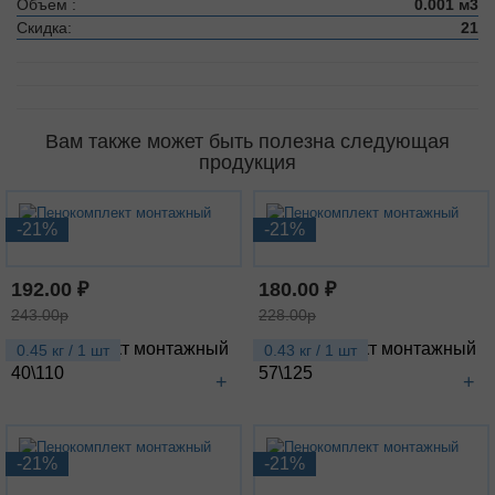
Объем :
0.001 м3
Скидка:
21
Вам также может быть полезна следующая
продукция
-21%
-21%
192.00 ₽
180.00 ₽
243.00р
228.00р
Пенокомплект монтажный
Пенокомплект монтажный
0.45 кг / 1 шт
0.43 кг / 1 шт
40\110
57\125
+
+
-21%
-21%