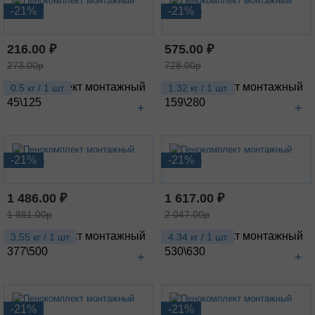
-21%
-21%
216.00 ₽
575.00 ₽
273.00р
728.00р
Пенокомплект монтажный
Пенокомплект монтажный
0.5 кг / 1 шт
1.32 кг / 1 шт
45\125
159\280
+
+
-21%
-21%
1 486.00 ₽
1 617.00 ₽
1 881.00р
2 047.00р
Пенокомплект монтажный
Пенокомплект монтажный
3.55 кг / 1 шт
4.34 кг / 1 шт
377\500
530\630
+
+
-21%
-21%