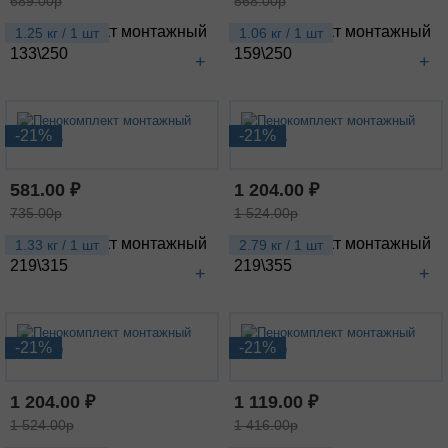
689.00р
568.00р
Пенокомплект монтажный
Пенокомплект монтажный
1.25 кг / 1 шт
1.06 кг / 1 шт
133\250
159\250
+
+
-21%
-21%
581.00 ₽
1 204.00 ₽
735.00р
1 524.00р
Пенокомплект монтажный
Пенокомплект монтажный
1.33 кг / 1 шт
2.79 кг / 1 шт
219\315
219\355
+
+
-21%
-21%
1 204.00 ₽
1 119.00 ₽
1 524.00р
1 416.00р