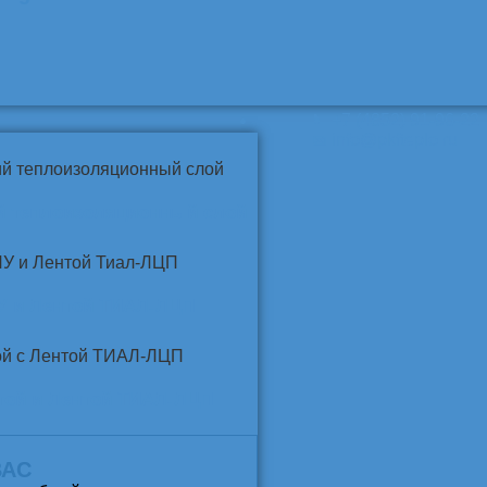
📞
+7 (4852) 91-96-22
info@pkfteplo.ru
✉
й теплоизоляционный слой
У и Лентой ТИАЛ-ЛЦП
той и Лентой ТИАЛ-ЛЦП
ВАС