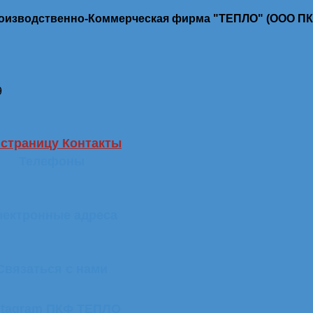
роизводственно-Коммерческая фирма "ТЕПЛО" (ООО П
9
 страницу Контакты
Телефоны
лектронные адреса
Связаться с нами
stagram ПКФ ТЕПЛО