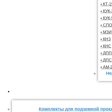
• КТ-
• КУК-
• КУК-
• СПО
• МЗИ
• КНЗ
• КНС
• ДПП
• ДП
• АМ-
Не
Комплекты
стыка 
Комплекты для подземной прок