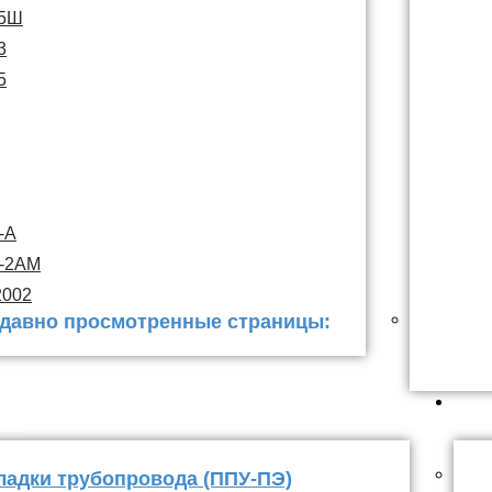
15Ш
3
5
-А
С-2АМ
2002
давно просмотренные страницы:
 заделки
ППУ
ладки трубопровода (ППУ-ПЭ)