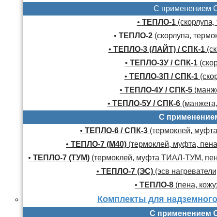
С применением 
•
ТЕПЛО-1
(скорлупа,
•
ТЕПЛО-2
(скорлупа, термо
•
ТЕПЛО-3 (ЛАЙТ) / СПК-1
(ск
•
ТЕПЛО-3У / СПК-1
(скор
•
ТЕПЛО-3П / СПК-1
(скор
•
ТЕПЛО-4У / СПК-5
(манже
•
ТЕПЛО-5У / СПК-6
(манжета,
С применение
•
ТЕПЛО-6 / СПК-3
(термоклей, муфта,
•
ТЕПЛО-7 (М40)
(термоклей, муфта, пена
•
ТЕПЛО-7 (ТУМ)
(термоклей, муфта ТИАЛ-ТУМ, пено
•
ТЕПЛО-7 (ЭС)
(эсв нагреватели,
•
ТЕПЛО-8
(пена, кожу
Комплекты для надземного
С применением 