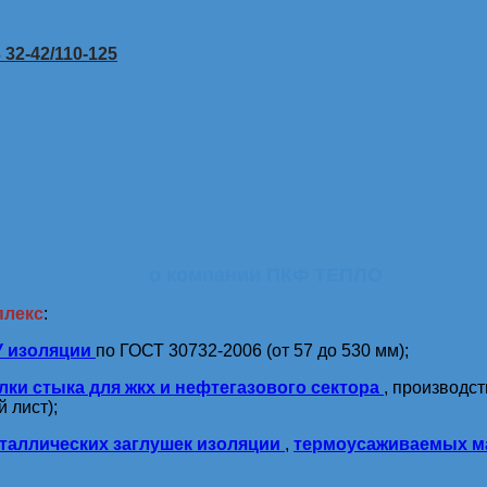
32-42/110-125
о компании ПКФ ТЕПЛО
плекс
:
У изоляции
по ГОСТ 30732-2006 (от 57 до 530 мм);
лки стыка для жкх и нефтегазового сектора
, производс
 лист);
таллических заглушек изоляции
,
термоусаживаемых м