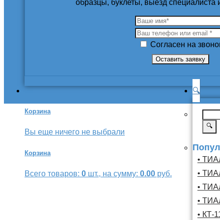
образцы, буклеты, выезд специалиста
Согласен на звоно
🔍
Корзина
🔍
Вы еще ничего не выбрали
Попул
Корзина
• ТИА
• ТИА
Всего товаров:
0
шт., на сумму:
0.00
руб.
• ТИА
• ТИА
• КТ-1