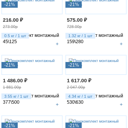
-21%
-21%
216.00 ₽
575.00 ₽
273.00р
728.00р
Пенокомплект монтажный
Пенокомплект монтажный
0.5 кг / 1 шт
1.32 кг / 1 шт
45\125
159\280
+
+
-21%
-21%
1 486.00 ₽
1 617.00 ₽
1 881.00р
2 047.00р
Пенокомплект монтажный
Пенокомплект монтажный
3.55 кг / 1 шт
4.34 кг / 1 шт
377\500
530\630
+
+
-21%
-21%