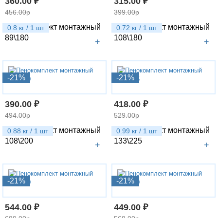
360.00 ₽
315.00 ₽
456.00р
399.00р
Пенокомплект монтажный
Пенокомплект монтажный
0.8 кг / 1 шт
0.72 кг / 1 шт
89\180
108\180
+
+
-21%
-21%
390.00 ₽
418.00 ₽
494.00р
529.00р
Пенокомплект монтажный
Пенокомплект монтажный
0.88 кг / 1 шт
0.99 кг / 1 шт
108\200
133\225
+
+
-21%
-21%
544.00 ₽
449.00 ₽