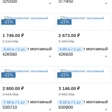
325\500
377\450
+
+
-21%
-21%
1 749.00 ₽
2 673.00 ₽
2 214.00р
3 384.00р
Пенокомплект монтажный
Пенокомплект монтажный
4.44 кг / 1 шт
6.89 кг / 1 шт
426\560
426\630
+
+
-21%
-21%
2 800.00 ₽
3 146.00 ₽
3 544.00р
3 982.00р
Пенокомплект монтажный
Пенокомплект монтажный
7.48 кг / 1 шт
8.32 кг / 1 шт
530\710
630\800
+
+