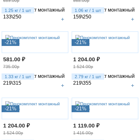
689.00р
568.00р
Пенокомплект монтажный
Пенокомплект монтажный
1.25 кг / 1 шт
1.06 кг / 1 шт
133\250
159\250
+
+
-21%
-21%
581.00 ₽
1 204.00 ₽
735.00р
1 524.00р
Пенокомплект монтажный
Пенокомплект монтажный
1.33 кг / 1 шт
2.79 кг / 1 шт
219\315
219\355
+
+
-21%
-21%
1 204.00 ₽
1 119.00 ₽
1 524.00р
1 416.00р