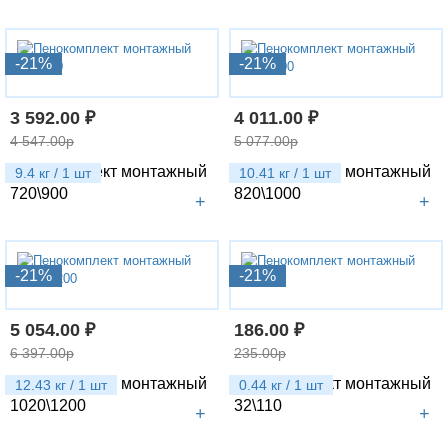
-21%
-21%
3 592.00 ₽
4 011.00 ₽
4 547.00р
5 077.00р
Пенокомплект монтажный
Пенокомплект монтажный
9.4 кг / 1 шт
10.41 кг / 1 шт
720\900
820\1000
+
+
-21%
-21%
5 054.00 ₽
186.00 ₽
6 397.00р
235.00р
Пенокомплект монтажный
Пенокомплект монтажный
12.43 кг / 1 шт
0.44 кг / 1 шт
1020\1200
32\110
+
+