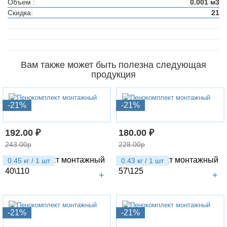
Объем :
0.001 м3
Скидка:
21
Вам также может быть полезна следующая
продукция
-21%
-21%
192.00 ₽
180.00 ₽
243.00р
228.00р
Пенокомплект монтажный
Пенокомплект монтажный
0.45 кг / 1 шт
0.43 кг / 1 шт
40\110
57\125
+
+
-21%
-21%