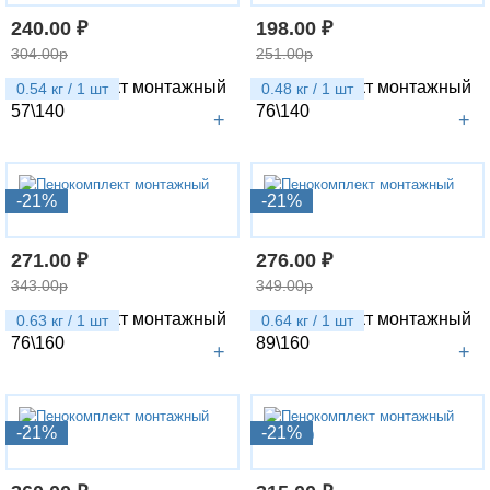
240.00 ₽
198.00 ₽
304.00р
251.00р
Пенокомплект монтажный
Пенокомплект монтажный
0.54 кг / 1 шт
0.48 кг / 1 шт
57\140
76\140
+
+
-21%
-21%
271.00 ₽
276.00 ₽
343.00р
349.00р
Пенокомплект монтажный
Пенокомплект монтажный
0.63 кг / 1 шт
0.64 кг / 1 шт
76\160
89\160
+
+
-21%
-21%